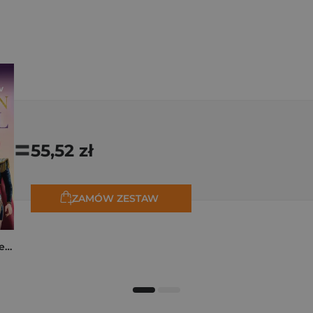
=
55,52 zł
ZAMÓW ZESTAW
K-popowe łowczynie demonów. Mój golden journal. Oficjalny dziennik