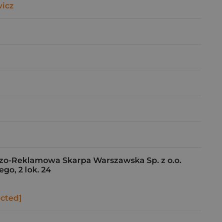
icz
o-Reklamowa Skarpa Warszawska Sp. z o.o.
go, 2 lok. 24
ected]