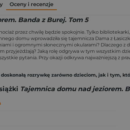
y
Oceny i recenzje
rem. Banda z Burej. Tom 5
ociaż przez chwilę będzie spokojnie. Tylko bibliotekarki,
omnego domu wprowadziła się tajemnicza Dama z Łasiczką.
niami i ogromnymi słonecznymi okularami? Dlaczego z d
 tam przyjeżdżają? Jaką rolę odgrywa w tym wszystkim dzi
ystkie pytania. Przy okazji odkrywa najważniejszą z praw
oskonałą rozrywkę zarówno dzieciom, jak i tym, któ
siążki
Tajemnica domu nad jeziorem. B
a