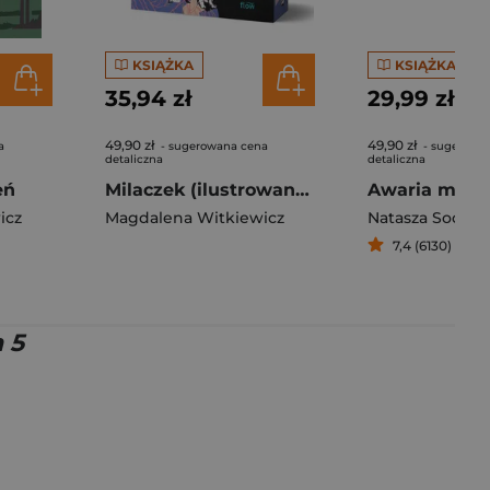
KSIĄŻKA
KSIĄŻKA
35,94 zł
29,99 zł
49,90 zł
49,90 zł
a
- sugerowana cena
- sugerowa
detaliczna
detaliczna
eń
Milaczek (ilustrowane brzegi)
Awaria małż
icz
Magdalena Witkiewicz
Natasza Socha
,
7,4 (6130)
 5