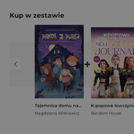
Kup w zestawie
+
Tajemnica domu nad jeziorem. Banda z Burej. Tom 5
Magdalena Witkiewicz
Random House