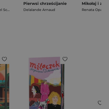
Pierwsi chrześcijanie
Mikołaj i zwi
Scheffler
Delalande Arnaud
Renata Opala