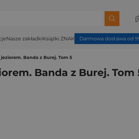
cje
Nasze zakładki
Książki ZNAK
Darmowa dostawa od 99
jeziorem. Banda z Burej. Tom 5
orem. Banda z Burej. Tom 