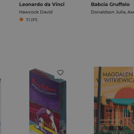
Leonardo da Vinci
Babcia Gruffalo
Hawcock David
Donaldson Julia
,
Axel 
7,1 (37)