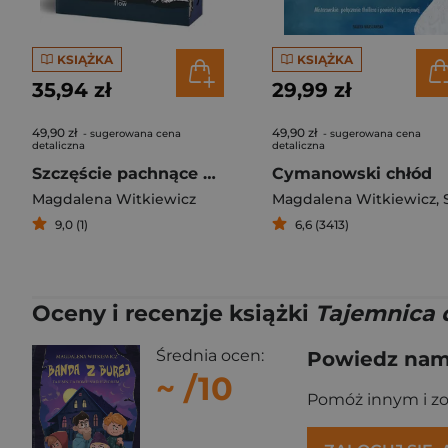
KSIĄŻKA
KSIĄŻKA
35,94 zł
29,99 zł
49,90 zł
49,90 zł
- sugerowana cena
- sugerowana cena
detaliczna
detaliczna
Szczęście pachnące wanilią (ilustrowane brzegi)
Cymanowski chłód
Magdalena Witkiewicz
Magdalena Witkiewicz
,
Stefan
9,0 (1)
6,6 (3413)
Oceny i recenzje książki
Tajemnica 
Średnia ocen:
Powiedz nam,
~
/10
Pomóż innym i z