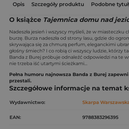
Opis
Szczegóły produktu
Podobne tytuł
O książce
Tajemnica domu nad jezio
Nadeszła jesień i wszyscy myśleli, że w miasteczku ch
burzę. Burza nadeszła od strony lasu, gdzie do ogr
skrywająca się za chmurą perfum, eleganckimi ubra
głośny śmiech? I co robią ci wszyscy ludzie, którzy
Banda z Burej próbuje odnaleźć odpowiedzi na te wsz
nie trzeba iść utartymi ścieżkami…
Pełna humoru najnowsza Banda z Burej zapewni d
przestali.
Szczegółowe informacje na temat k
Wydawnictwo:
Skarpa Warszawsk
EAN:
9788383296395