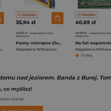
KSIĄŻKA
KSIĄŻKA
35,94 zł
40,69 zł
49,90 zł
49,99 zł
- sugerowana cena
- sugerowana cen
detaliczna
detaliczna
Panny roztropne (ilustrowane brzegi)
Na fali wspomni
 Darda
Magdalena Witkiewicz
Magdalena Witkiew
7,7 (174)
domu nad jeziorem. Banda z Burej. Tom
 co myślisz!
ostaw ocenę!