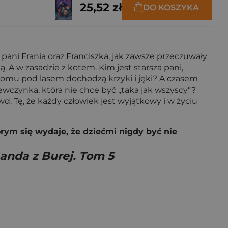
25,52 zł
DO KOSZYKA
 pani Frania oraz Franciszka, jak zawsze przeczuwały
 A w zasadzie z kotem. Kim jest starsza pani,
omu pod lasem dochodzą krzyki i jęki? A czasem
ewczynka, która nie chce być „taka jak wszyscy”?
d. Tę, że każdy człowiek jest wyjątkowy i w życiu
rym się wydaje, że dziećmi nigdy być nie
anda z Burej. Tom 5