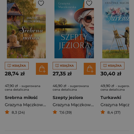
KSIĄŻKA
KSIĄŻKA
KSIĄŻKA
28,74 zł
27,35 zł
30,40 zł
47,90 zł
46,90 zł
49,90 zł
- sugerowana
- sugerowana
- sugerowa
cena detaliczna
cena detaliczna
cena detaliczna
Srebrna miłość
Szepty jeziora
Turkawki
Grazyna Mączkowska
Grazyna Mączkowska
8,3 (24)
7,6 (39)
8,4 (37)