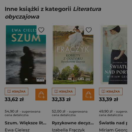
Inne książki z kategorii
Literatura
obyczajowa
KSIĄŻKA
KSIĄŻKA
KSIĄŻKA
33,62 zł
32,33 zł
33,39 zł
54,90 zł
52,00 zł
49,90 zł
- sugerowana
- sugerowana
- sugerowa
cena detaliczna
cena detaliczna
cena detaliczna
Szum. Większe litery
Ryzykowne decyzje. Kobiety z odzysku. Tom 3 wyd. 2026
Ewa Cielesz
Izabella Frączyk
Miriam Georg