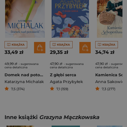
KSIĄŻKA
KSIĄŻKA
KSIĄŻKA
33,49 zł
29,35 zł
34,74 zł
49,99 zł
47,90 zł
47,90 zł
- sugerowana
- sugerowana
- sugerowa
cena detaliczna
cena detaliczna
cena detaliczna
Domek nad potokiem
Z głębi serca
Katarzyna Michalak
Agata Przybyłek
Anna Sakowicz
7,5 (374)
7,1 (159)
7,3 (277)
Inne książki
Grazyna Mączkowska