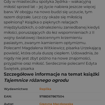
Gdy w miasteczku spotyka Jędrka – wakacyjną
miłość sprzed lat – jej życie nabiera jeszcze więcej
barw. W obojgu na nowo budzi się uczucie, tym
razem dojrzałe. Lecz czy okaże się miłością
spełnioną? Książka o pięknych relacjach
międzyludzkich, o odnalezieniu zaniedbanej kiedyś
miłości, poruszających do łez wspomnieniach z II
wojny światowej i bezcennym krzemieniu
pasiastym, zwanym kamieniem optymizmu.
Polecam! Magdalena Witkiewicz, pisarka Urzekającą
powieść, która otula duszę ciepłem. Udowadnia, że
nigdy nie jest zbyt późno na nowe znajomości,
przyjaźnie oraz miłość. Serdecznie polecam! Edyta
Świętek, pisarka
Szczegółowe informacje na temat książki
Tajemnice różanego ogrodu
Wydawnictwo:
Replika
EAN:
9788367867504
Autor:
Grazyna Mączkowska