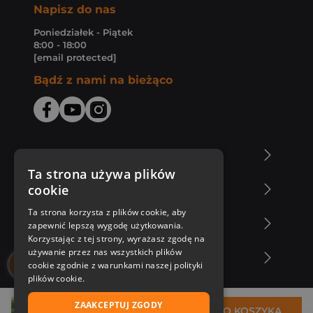
Napisz do nas
Poniedziałek - Piątek
8:00 - 18:00
[email protected]
Bądź z nami na bieżąco
O Księgarni Znak
Ta strona używa plików
cookie
Zakupy u nas
Ta strona korzysta z plików cookie, aby
Nasza oferta
zapewnić lepszą wygodę użytkowania.
Korzystając z tej strony, wyrażasz zgodę na
używanie przez nas wszystkich plików
Nasi autorzy
cookie zgodnie z warunkami naszej polityki
plików cookie.
ZAAKCEPTUJ ZGODY
29,21 zł
DO KOSZYKA