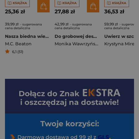
KSIĄŻKA
KSIĄŻKA
KSIĄŻKA
25,36 zł
27,88 zł
36,53 zł
39,99 zł
42,99 zł
59,99 zł
- sugerowana
- sugerowana
- sugerowa
cena detaliczna
cena detaliczna
cena detaliczna
Nasza biedna wielmożna Pani!
Do grobowej deski. Trylogia funeralna. Tom 3
Uwierz w szczę
M.C. Beaton
Monika Wawrzyńska
Krystyna Mirek
6,1 (51)
Dołącz do
Znak
i oszczędzaj na dostawie!
Twoje korzyści:
Darmowa dostawa od 99 zł z