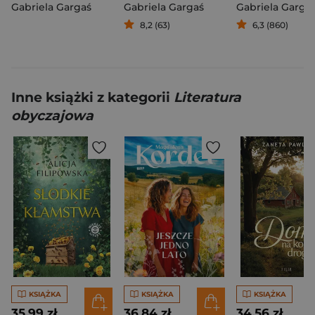
Gabriela Gargaś
Gabriela Gargaś
Gabriela Garga
8,2 (63)
6,3 (860)
Inne książki z kategorii
Literatura
obyczajowa
KSIĄŻKA
KSIĄŻKA
KSIĄŻKA
35,99 zł
36,84 zł
34,56 zł