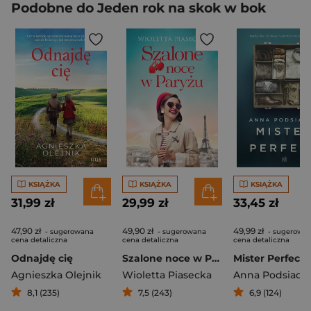
Podobne do Jeden rok na skok w bok
KSIĄŻKA
KSIĄŻKA
KSIĄŻKA
31,99 zł
29,99 zł
33,45 zł
47,90 zł
49,90 zł
49,99 zł
- sugerowana
- sugerowana
- sugerowa
cena detaliczna
cena detaliczna
cena detaliczna
Odnajdę cię
Szalone noce w Paryżu
Mister Perfect
Agnieszka Olejnik
Wioletta Piasecka
Anna Podsiadł
8,1 (235)
7,5 (243)
6,9 (124)