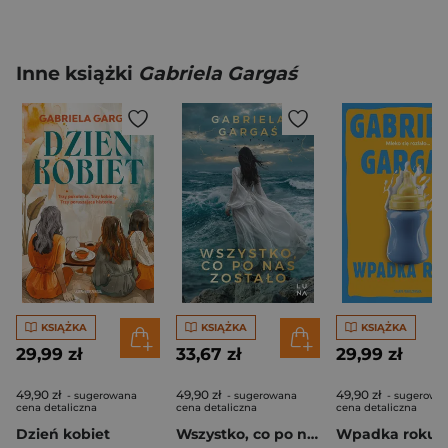
Inne książki
Gabriela Gargaś
KSIĄŻKA
KSIĄŻKA
KSIĄŻKA
29,99 zł
33,67 zł
29,99 zł
49,90 zł
49,90 zł
49,90 zł
- sugerowana
- sugerowana
- sugerowa
cena detaliczna
cena detaliczna
cena detaliczna
Dzień kobiet
Wszystko, co po nas zostało
Wpadka roku