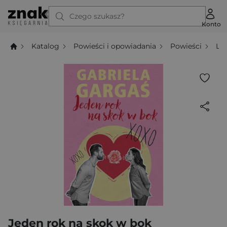
Czego szukasz?
Konto
Katalog
Powieści i opowiadania
Powieści
Li
Jeden rok na skok w bok