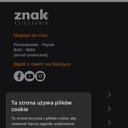
Napisz do nas
Poniedziałek - Piątek
8:00 - 18:00
[email protected]
Bądź z nami na bieżąco
O Księgarni Znak
Ta strona używa plików
cookie
Zakupy u nas
Ta strona korzysta z plików cookie, aby
Nasza oferta
zapewnić lepszą wygodę użytkowania.