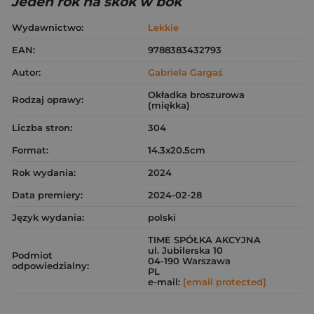
Jeden rok na skok w bok
Wydawnictwo:
Lekkie
EAN:
9788383432793
Autor:
Gabriela Gargaś
Okładka broszurowa
Rodzaj oprawy:
(miękka)
Liczba stron:
304
Format:
14.3x20.5cm
Rok wydania:
2024
Data premiery:
2024-02-28
Język wydania:
polski
TIME SPÓŁKA AKCYJNA
ul. Jubilerska 10
Podmiot
04-190 Warszawa
odpowiedzialny:
PL
e-mail:
[email protected]