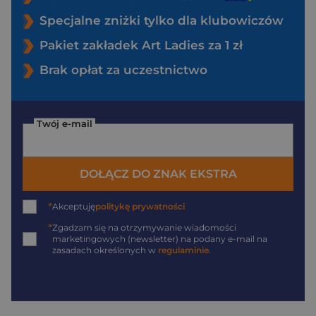
Specjalne zniżki tylko dla klubowiczów
Pakiet zakładek Art Ladies za 1 zł
Brak opłat za uczestnictwo
Twój e-mail
DOŁĄCZ DO ZNAK EKSTRA
*
Akceptuję
politykę prywatności
*
Zgadzam się na otrzymywanie wiadomości
marketingowych (newsletter) na podany
e-mail
na
zasadach określonych w
regulaminie
.