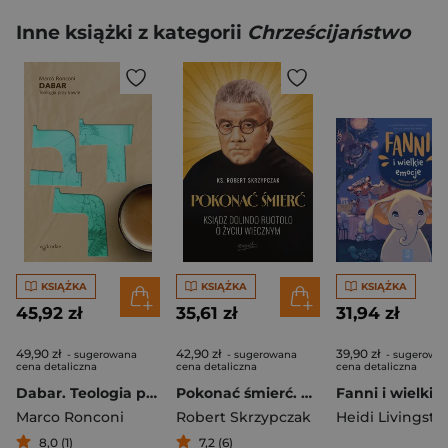
Inne książki z kategorii
Chrześcijaństwo
KSIĄŻKA
KSIĄŻKA
KSIĄŻKA
45,92 zł
35,61 zł
31,94 zł
49,90 zł
42,90 zł
39,90 zł
- sugerowana
- sugerowana
- sugerowa
cena detaliczna
cena detaliczna
cena detaliczna
Dabar. Teologia przy kawie
Pokonać śmierć. Ksiądz Dolindo Ruotolo o życiu wiecznym
Marco Ronconi
Robert Skrzypczak
Heidi Livingsto
8,0 (1)
7,2 (6)