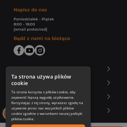
Napisz do nas
Poniedziałek - Piątek
8:00 - 18:00
[email protected]
Bądź z nami na bieżąco
O Księgarni Znak
Ta strona używa plików
cookie
Zakupy u nas
Ta strona korzysta z plików cookie, aby
Nasza oferta
zapewnić lepszą wygodę użytkowania.
Korzystając z tej strony, wyrażasz zgodę na
używanie przez nas wszystkich plików
Nasi autorzy
cookie zgodnie z warunkami naszej polityki
plików cookie.