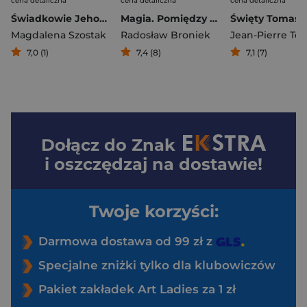
cena detaliczna
cena detaliczna
cena detaliczna
Świadkowie Jehowy
Magia. Pomiędzy zabobonem a zagrożeniem duchowym
Magdalena Szostak
Radosław Broniek
Jean-Pierre Torr
7,0 (1)
7,4 (8)
7,1 (7)
Dołącz do
Znak
i oszczędzaj na dostawie!
Twoje korzyści:
Darmowa dostawa od 99 zł z
Specjalne zniżki tylko dla klubowiczów
Pakiet zakładek Art Ladies za 1 zł