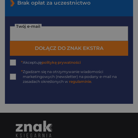
Brak opłat za uczestnictwo
Twój e-mail
DOŁĄCZ DO ZNAK EKSTRA
*
Akceptuję
politykę prywatności
*
Zgadzam się na otrzymywanie wiadomości
marketingowych (newsletter) na podany
e-mail
na
zasadach określonych w
regulaminie
.