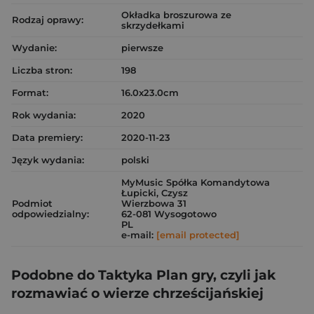
Okładka broszurowa ze
Rodzaj oprawy:
skrzydełkami
Wydanie:
pierwsze
Liczba stron:
198
Format:
16.0x23.0cm
Rok wydania:
2020
Data premiery:
2020-11-23
Język wydania:
polski
MyMusic Spółka Komandytowa
Łupicki, Czysz
Podmiot
Wierzbowa 31
odpowiedzialny:
62-081 Wysogotowo
PL
e-mail:
[email protected]
Podobne do Taktyka Plan gry, czyli jak
rozmawiać o wierze chrześcijańskiej