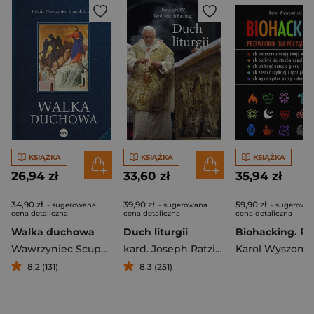
KSIĄŻKA
KSIĄŻKA
KSIĄŻKA
26,94 zł
33,60 zł
35,94 zł
34,90 zł
39,90 zł
59,90 zł
- sugerowana
- sugerowana
- sugerowa
cena detaliczna
cena detaliczna
cena detaliczna
Walka duchowa
Duch liturgii
Wawrzyniec Scupoli
kard. Joseph Ratzinger
Karol Wyszomir
8,2 (131)
8,3 (251)