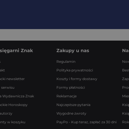
sięgarni Znak
Zakupy u nas
Na
s
Regulamin
Now
akt
Polityka prywatności
Best
acki newsletter
Koszty i formy dostawy
Zap
 serwisu
Formy płatności
Pro
a Wydawnicza Znak
Reklamacje
Mie
ackie Horoskopy
Najczęstsze pytania
Ksi
autorzy
Wygodne zwroty
Ksi
enty w koszyku
PayPo - Kup teraz, zapłać za 30 dni
Rok