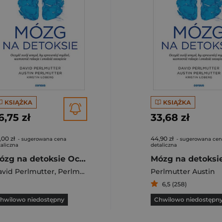
KSIĄŻKA
KSIĄŻKA
6,75 zł
33,68 zł
,00 zł
44,90 zł
- sugerowana cena
- sugerowana ce
aliczna
detaliczna
Mózg na detoksie Oczyść swój umysł, by sprawniej myśleć, wzmocnić relacje i znaleźć szczęście
ristin
vid Perlmutter
,
Perlmutter Austin
,
Loberg Kristin
Perlmutter Austin
6,5 (258)
hwilowo niedostępny
Chwilowo niedostępn