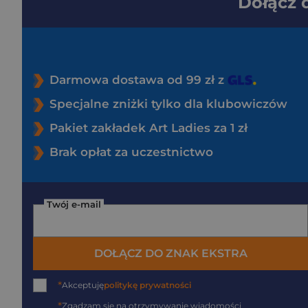
Dołącz
Darmowa dostawa od 99 zł z
Specjalne zniżki tylko dla klubowiczów
Pakiet zakładek Art Ladies za 1 zł
Brak opłat za uczestnictwo
Twój e-mail
DOŁĄCZ DO ZNAK EKSTRA
*
Akceptuję
politykę prywatności
*
Zgadzam się na otrzymywanie wiadomości