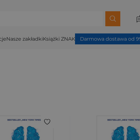
cje
Nasze zakładki
Książki ZNAK
Darmowa dostawa od 99