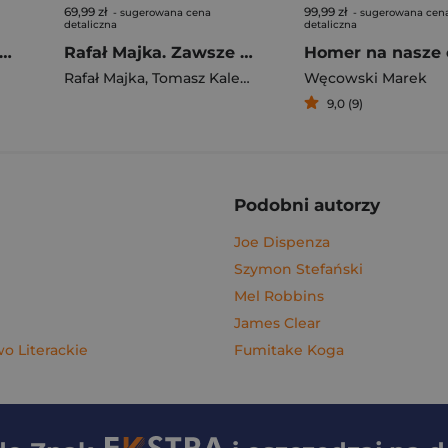
69,99 zł
99,99 zł
- sugerowana cena
- sugerowana cen
detaliczna
detaliczna
gi z kimchi. Moje ulubione azjatyckie przepisy - książka z autografem
Rafał Majka. Zawsze z przodu. Rozmawia Tomasz Kalemba - książka z autografem
Homer na nasze 
Rafał Majka
,
Tomasz Kalemba
Węcowski Marek
9,0 (9)
Podobni autorzy
Joe Dispenza
Szymon Stefański
Mel Robbins
James Clear
 Literackie
Fumitake Koga