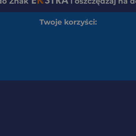
 do
Znak
i oszczędzaj na 
Twoje korzyści: