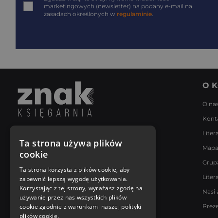
marketingowych (newsletter) na podany
e-mail
na
zasadach określonych w
regulaminie
.
O K
O na
Kont
Liter
Napisz do nas
Ta strona używa plików
Mapa
Poniedziałek - Piątek
cookie
8:00 - 18:00
Grup
[email protected]
Ta strona korzysta z plików cookie, aby
Liter
zapewnić lepszą wygodę użytkowania.
Bądź z nami na bieżąco
Korzystając z tej strony, wyrażasz zgodę na
Nasi 
używanie przez nas wszystkich plików
cookie zgodnie z warunkami naszej polityki
Prez
plików cookie.