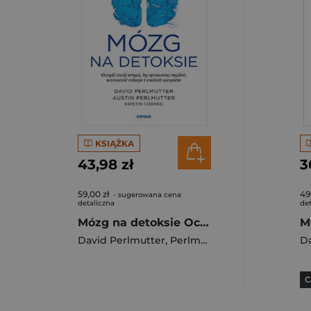
KSIĄŻKA
43,98 zł
3
59,00 zł
49
- sugerowana cena
detaliczna
det
Mózg na detoksie Oczyść swój umysł, by sprawniej myśleć, wzmocnić relacje i znaleźć szczęście
David Perlmutter
,
Perlmutter Austin
,
Loberg K
Da
C