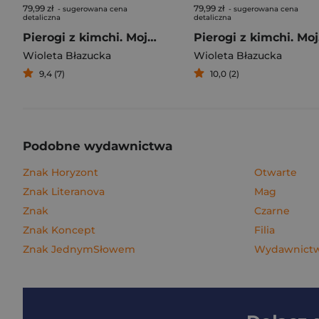
79,99 zł
79,99 zł
- sugerowana cena
- sugerowana cena
detaliczna
detaliczna
Pierogi z kimchi. Moje ulubione azjatyckie przepisy
Piero
Wioleta Błazucka
Wioleta Błazucka
9,4 (7)
10,0 (2)
Podobne wydawnictwa
Znak Horyzont
Otwarte
Znak Literanova
Mag
Znak
Czarne
Znak Koncept
Filia
Znak JednymSłowem
Wydawnictwo