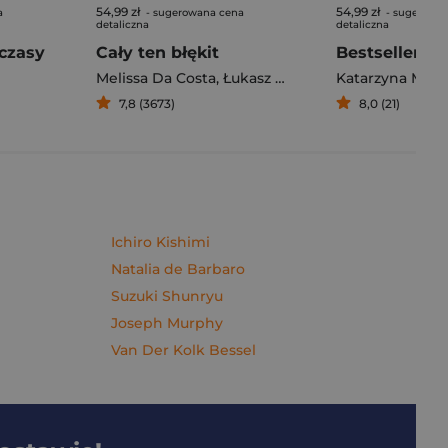
54,99 zł
54,99 zł
a
- sugerowana cena
- sugerowa
detaliczna
detaliczna
czasy
Cały ten błękit
Bestseller. S
Melissa Da Costa
,
Łukasz Müller
Katarzyna Mich
7,8 (3673)
8,0 (21)
Ichiro Kishimi
Natalia de Barbaro
Suzuki Shunryu
Joseph Murphy
Van Der Kolk Bessel