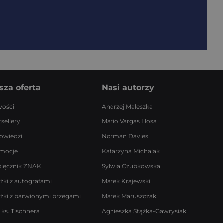
sza oferta
Nasi autorzy
ości
Andrzej Maleszka
sellery
Mario Vargas Llosa
owiedzi
Norman Davies
mocje
Katarzyna Michalak
sięcznik ZNAK
Sylwia Czubkowska
ążki z autografami
Marek Krajewski
ążki z barwionymi brzegami
Marek Maruszczak
 ks. Tischnera
Agnieszka Stążka-Gawrysiak