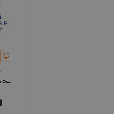
na
Mózg na detoksie Oczyść swój umysł, by sprawniej myśleć, wzmocnić relacje i znaleźć szczęście
y