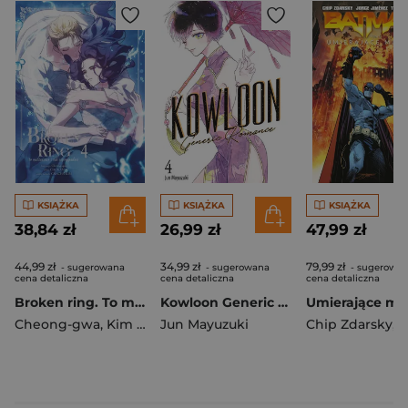
KSIĄŻKA
KSIĄŻKA
KSIĄŻKA
38,84 zł
26,99 zł
47,99 zł
44,99 zł
34,99 zł
79,99 zł
- sugerowana
- sugerowana
- sugerowa
cena detaliczna
cena detaliczna
cena detaliczna
Broken ring. To małżeństwo i tak się rozpadnie. Tom 4
Kowloon Generic Romance. Tom 4
Cheong-gwa
,
Kim Chacha
Jun Mayuzuki
,
CHOKAM
Chip Zdarsky
,
Jimen