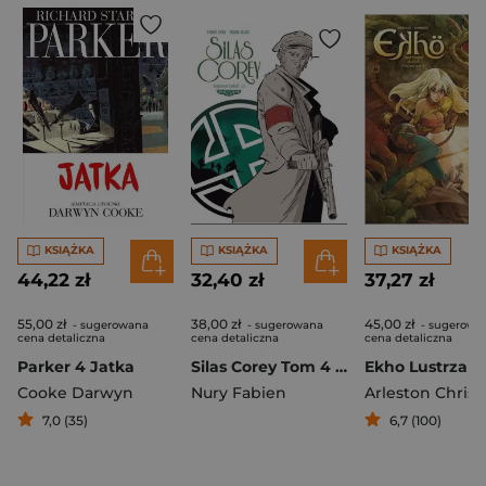
KSIĄŻKA
KSIĄŻKA
KSIĄŻKA
44,22 zł
32,40 zł
37,27 zł
55,00 zł
38,00 zł
45,00 zł
- sugerowana
- sugerowana
- sugerowa
cena detaliczna
cena detaliczna
cena detaliczna
Parker 4 Jatka
Silas Corey Tom 4 Testament Zarkoff 2/2
Cooke Darwyn
Nury Fabien
7,0 (35)
6,7 (100)