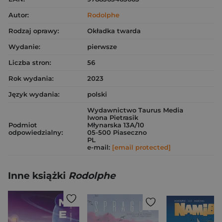
Autor:
Rodolphe
Rodzaj oprawy:
Okładka twarda
Wydanie:
pierwsze
Liczba stron:
56
Rok wydania:
2023
Język wydania:
polski
Wydawnictwo Taurus Media
Iwona Pietrasik
Podmiot
Młynarska 13A/10
odpowiedzialny:
05-500 Piaseczno
PL
e-mail:
[email protected]
Inne książki
Rodolphe