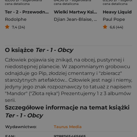
- sugerowana
- sugerowana
- sugerowa
cena detaliczna
cena detaliczna
cena detaliczna
Ter - 2 - Przewodnik
Wielki Martwy Księga pierwsza
Heavy Liquid
Rodolphe
Djian Jean-Blaise
,
Loisel Régis
Paul Pope
7,4 (24)
6,6 (44)
O książce
Ter - 1 - Obcy
Człowiek pojawia się znikąd, na obcej, pustynnej i
niedostępnej planecie. W zapomnianym grobowcu
odnajduje go Pip, złodziej cmentarny i "zbieracz"
starożytnych artefaktów… Człowiek jest nagi i niemy,
jedyny jego znak rozpoznawczy to tatuaż z napisem
"Mandor" ("Złota ręka") Prezentujemy 1 z 3 albumów
serii.
Szczegółowe informacje na temat książki
Ter - 1 - Obcy
Wydawnictwo:
Taurus Media
EAN:
9788365465665