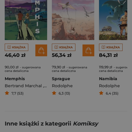
KSIĄŻKA
KSIĄŻKA
KSIĄŻKA
46,40 zł
56,34 zł
84,31 zł
90,00 zł
79,90 zł
119,99 zł
- sugerowana
- sugerowana
- sugerowa
cena detaliczna
cena detaliczna
cena detaliczna
Memphis
Sprague
Namibia
Bertrand Marchal
,
Rodolphe
Rodolphe
Rodolphe
7,7 (53)
6,3 (13)
6,4 (35)
Inne książki z kategorii
Komiksy