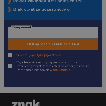
Pakiet zakładek Art Ladies za 1 zł
Brak opłat za uczestnictwo
Twój e-mail
DOŁĄCZ DO ZNAK EKSTRA
*
Akceptuję
politykę prywatności
*
Zgadzam się na otrzymywanie wiadomości
marketingowych (newsletter) na podany
e-mail
na
zasadach określonych w
regulaminie
.