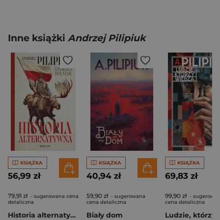
Inne książki
Andrzej Pilipiuk
KSIĄŻKA
KSIĄŻKA
KSIĄŻKA
56,99 zł
40,94 zł
69,83 zł
79,91 zł
59,90 zł
99,90 zł
- sugerowana cena
- sugerowana
- sugerowa
detaliczna
cena detaliczna
cena detaliczna
Historia alternatywna
Biały dom