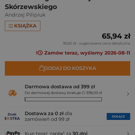
Skórzewskiego
Andrzej Pilipiuk
KSIĄŻKA
65,94 zł
99,90 zł
- sugerowana cena detaliczna
Zamów teraz, wyślemy 2026-08-11
DODAJ DO KOSZYKA
Darmowa dostawa od 399 zł
Do darmowej dostawy brakuje Ci 399,00 zł
Dostawa za 0 zł
dla
DOŁĄCZ
zamówień od 99 zł
Kup teraz, zapłać za
30 dni