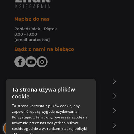
Napisz do nas
Poniedziałek - Piątek
8:00 - 18:00
[email protected]
Bądź z nami na bieżąco
O Księgarni Znak
Ta strona używa plików
cookie
Zakupy u nas
Ta strona korzysta z plików cookie, aby
Nasza oferta
zapewnić lepszą wygodę użytkowania.
Korzystając z tej strony, wyrażasz zgodę na
używanie przez nas wszystkich plików
Nasi autorzy
cookie zgodnie z warunkami naszej polityki