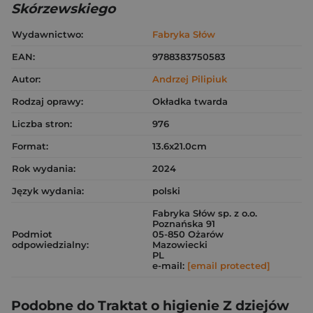
Skórzewskiego
Wydawnictwo:
Fabryka Słów
EAN:
9788383750583
Autor:
Andrzej Pilipiuk
Rodzaj oprawy:
Okładka twarda
Liczba stron:
976
Format:
13.6x21.0cm
Rok wydania:
2024
Język wydania:
polski
Fabryka Słów sp. z o.o.
Poznańska 91
Podmiot
05-850 Ożarów
odpowiedzialny:
Mazowiecki
PL
e-mail:
[email protected]
Podobne do Traktat o higienie Z dziejów