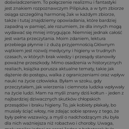
doświadczeniem. To połączenie realizmu i fantastyki
jest znakiem rozpoznawczym Pilipiuka, a w tym zbiorze
osiąga szczególną harmonię.Jak w każdym zbiorze,
także i tutaj znajdziemy opowiadania, które bardziej
zapadną w pamięć, ale rozumiem, że dla innych mogą
wydawać się mniej intrygujące. Niemniej jednak całość
jest warta przeczytania. Moim zdaniem, lektura
przebiega płynnie i z dużą przyjemnością.Głównym
wątkiem jest rozwój medycyny i higieny w trudnych
czasach, w których brak wiedzy i przesądy stanowiły
poważne przeszkody. Mimo osadzenia w historycznych
realiach, książka porusza aktualne tematy, takie jak
dążenie do postępu, walka z ograniczeniami oraz wpływ
nauki na życie człowieka. Byłam w szoku, gdy
przeczytałam, jak wierzenia i ciemnota ludzka wpływały
na życie ludzi. Mam na myśli znany dziś kołtun - jeden z
najbardziej dziwacznych skutków chłopskich
przesądów i braku higieny. To, jak kobiety płakały, bo
musiały ściąć włosy, nie zdając sobie sprawy z tego, że
były pełne wszawicy, a myśl o nadchodzącym złu była
dla nich ważniejsza niż robactwo i choroby. Uwaga,