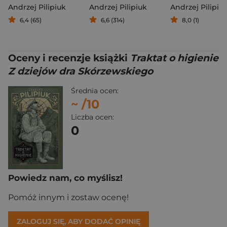
Andrzej Pilipiuk
Andrzej Pilipiuk
Andrzej Pilipiu
6,4 (65)
6,6 (314)
8,0 (1)
Oceny i recenzje książki
Traktat o higienie
Z dziejów dra Skórzewskiego
Średnia ocen:
~
/10
Liczba ocen:
0
Powiedz nam, co myślisz!
Pomóż innym i zostaw ocenę!
ZALOGUJ SIĘ, ABY DODAĆ OPINIĘ