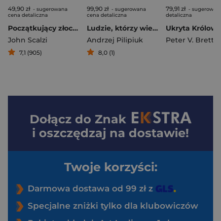
49,90 zł
99,90 zł
79,91 zł
- sugerowana
- sugerowana
- sugerowan
cena detaliczna
cena detaliczna
detaliczna
Początkujący złoczyńca
Ludzie, którzy wiedzą (wyd. specjalne)
John Scalzi
Andrzej Pilipiuk
Peter V. Brett
7,1 (905)
8,0 (1)
Dołącz do
Znak
i oszczędzaj na dostawie!
Twoje korzyści:
Darmowa dostawa od 99 zł z
Specjalne zniżki tylko dla klubowiczów