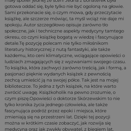
mały spoiler jednej ze scen! Jedna z bohaterek była
gotowa oddać się, byle tylko nie być ogoloną na głowie.
Sami przekonacie się, o czym mowa, gdy przeczytacie
książkę, ale szczerze mówiąc, ta myśl wciąż nie daje mi
spokoju. Autor szczegółowo opisuje zarówno tło
społeczne, jak i techniczne aspekty medycyny tamtego
okresu, co czyni książkę bogatą w wiedzę i fascynujące
detale.Tę pozycję polecam nie tylko miłośnikom
literatury historycznej z nutą fantastyki, ale także
każdemu, kto ceni klimatyczne, wciągające opowieści o
ludziach zmagających się z wyzwaniami swojego czasu.
To książka, która zachwyci zarówno treścią, jak i formą, a
pasjonaci pięknie wydanych książek z pewnością
zechcą umieścić ją na swojej półce. Tak jest na mojej
biblioteczce. To jedna z tych książek, na które warto
zwrócić uwagę. Książkoholik na pewno zrozumie, o
czym piszę.Opowieści o doktorze Skórzewskim to nie
tylko kronika życia jednego człowieka, ale także
fascynująca podróż przez epoki i miejsca, które
zmieniają się na przestrzeni lat. Dzięki tej pozycji
można w krótkim czasie zobaczyć, jak rozwija się
medycyna oraz jak zwykły obywatel, z biegiem lat,