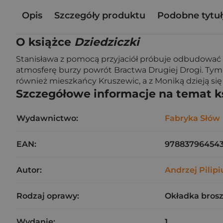
Opis
Szczegóły produktu
Podobne tytuł
O książce
Dziedziczki
Stanisława z pomocą przyjaciół próbuje odbudować r
atmosferę burzy powrót Bractwa Drugiej Drogi. Tym
również mieszkańcy Kruszewic, a z Moniką dzieją się
Szczegółowe informacje na temat k
Wydawnictwo:
Fabryka Słów
EAN:
97883796454
Autor:
Andrzej Pilipi
Rodzaj oprawy:
Okładka bros
Wydanie:
1