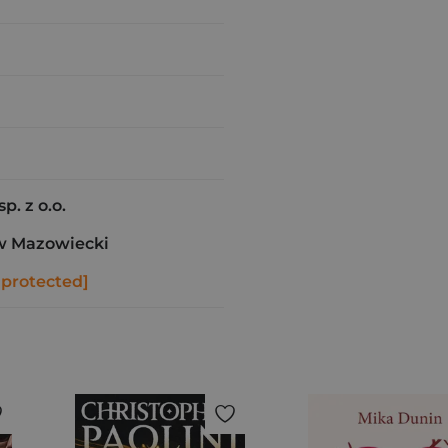
p. z o.o.
w Mazowiecki
 protected]