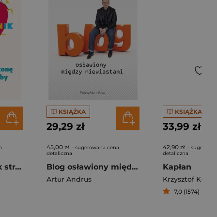
KSIĄŻKA
KSIĄŻKA
29,29 zł
33,99 zł
45,00 zł
42,90 zł
a
- sugerowana cena
- sugerowa
detaliczna
detaliczna
Antyporadnik Jak stracić męża, żonę i inne ważne osoby
Blog osławiony między niewiastami
Kapłan
Artur Andrus
Krzysztof Koto
7,0 (1574)