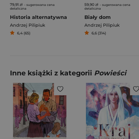
79,91 zł
59,90 zł
- sugerowana cena
- sugerowana cena
detaliczna
detaliczna
Historia alternatywna
Biały dom
Andrzej Pilipiuk
Andrzej Pilipiuk
6,4 (65)
6,6 (314)
Inne książki z kategorii
Powieści