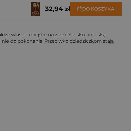
32,94 zł
DO KOSZYKA
eźć własne miejsce na ziemi.Sielsko-anielską
 nie do pokonania. Przeciwko dziedziczkom stają