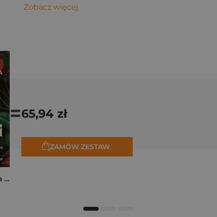
Zobacz więcej
=
65,94 zł
ZAMÓW ZESTAW
Rita z Cascii. Historia kobiety, dla której nie ma rzeczy niemożliwych