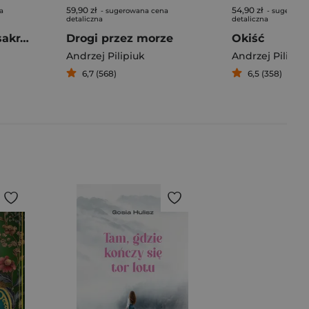
59,90 zł
54,90 zł
a
- sugerowana cena
- sugerowa
detaliczna
detaliczna
Wojsławicka masakra kosą łańcuchową
Drogi przez morze
Okiść
Andrzej Pilipiuk
Andrzej Pilipiu
6,7 (568)
6,5 (358)