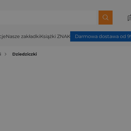
cje
Nasze zakładki
Książki ZNAK
Darmowa dostawa od 99
i
Dziedziczki