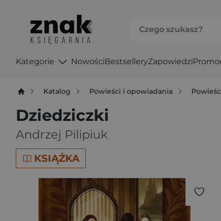
Kategorie
Nowości
Bestsellery
Zapowiedzi
Promo
Katalog
Powieści i opowiadania
Powieśc
Dziedziczki
Andrzej Pilipiuk
KSIĄŻKA