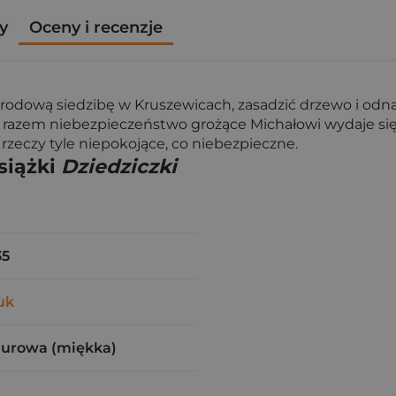
y
Oceny i recenzje
odową siedzibę w Kruszewicach, zasadzić drzewo i odnal
 razem niebezpieczeństwo grożące Michałowi wydaje się
 rzeczy tyle niepokojące, co niebezpieczne.
siążki
Dziedziczki
35
uk
zurowa (miękka)