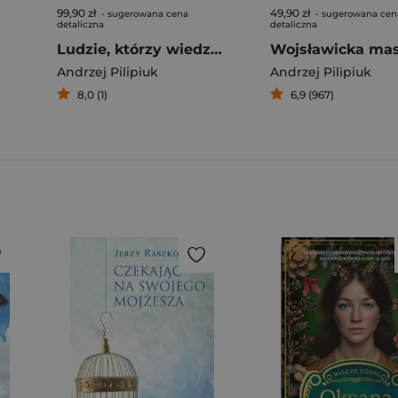
99,90 zł
49,90 zł
- sugerowana cena
- sugerowana cen
detaliczna
detaliczna
Ludzie, którzy wiedzą (wyd. specjalne)
Andrzej Pilipiuk
Andrzej Pilipiuk
8,0 (1)
6,9 (967)