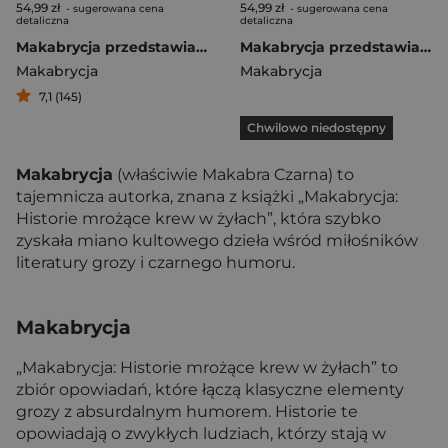
54,99 zł
54,99 zł
- sugerowana cena
- sugerowana cena
detaliczna
detaliczna
Makabrycja przedstawia historie mrożące krew w żyłach
Makabrycja przedstawia historie mrożące krew w żyłach - książka z autografem
Makabrycja
Makabrycja
7,1 (145)
Chwilowo niedostępny
Makabrycja
(właściwie Makabra Czarna) to
tajemnicza autorka, znana z książki „Makabrycja:
Historie mrożące krew w żyłach”, która szybko
zyskała miano kultowego dzieła wśród miłośników
literatury grozy i czarnego humoru.
Makabrycja
„Makabrycja: Historie mrożące krew w żyłach” to
zbiór opowiadań, które łączą klasyczne elementy
grozy z absurdalnym humorem. Historie te
opowiadają o zwykłych ludziach, którzy stają w