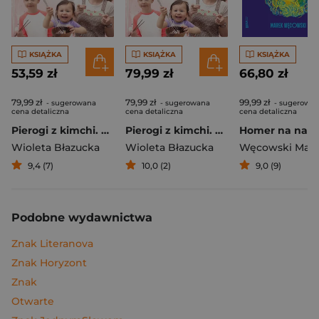
KSIĄŻKA
KSIĄŻKA
KSIĄŻKA
53,59 zł
79,99 zł
66,80 zł
79,99 zł
79,99 zł
99,99 zł
- sugerowana
- sugerowana
- sugerowa
cena detaliczna
cena detaliczna
cena detaliczna
Pierogi z kimchi. Moje ulubione azjatyckie przepisy
Pierogi z kimchi. Moje ulubione azjatyckie przepisy - książka z autografem
Wioleta Błazucka
Wioleta Błazucka
Węcowski Mar
9,4 (7)
10,0 (2)
9,0 (9)
Podobne wydawnictwa
Znak Literanova
Znak Horyzont
Znak
Otwarte