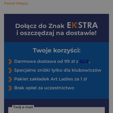
Paweł Matyja
Dołącz do
Znak
i oszczędzaj na dostawie!
Twoje korzyści:
Darmowa dostawa od 99 zł z
Specjalne zniżki tylko dla klubowiczów
Pakiet zakładek Art Ladies za 1 zł
Brak opłat za uczestnictwo
Twój e-mail