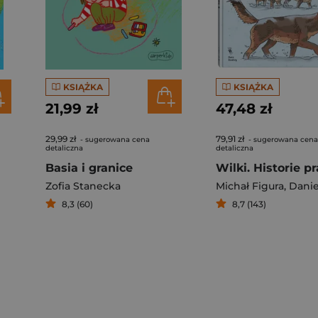
KSIĄŻKA
KSIĄŻKA
21,99 zł
47,48 zł
29,99 zł
79,91 zł
- sugerowana cena
- sugerowana cena
detaliczna
detaliczna
Basia i granice
Zofia Stanecka
Michał Figura
,
Daniel Mi
8,3 (60)
8,7 (143)