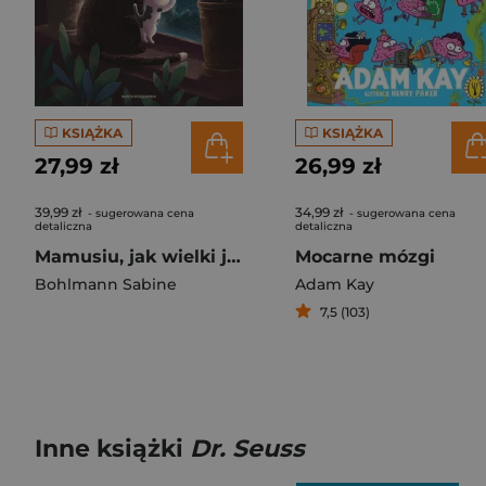
KSIĄŻKA
KSIĄŻKA
27,99 zł
26,99 zł
39,99 zł
34,99 zł
- sugerowana cena
- sugerowana cena
detaliczna
detaliczna
Mamusiu, jak wielki jest świat?
Mocarne mózgi
Bohlmann Sabine
Adam Kay
7,5 (103)
Inne książki
Dr. Seuss