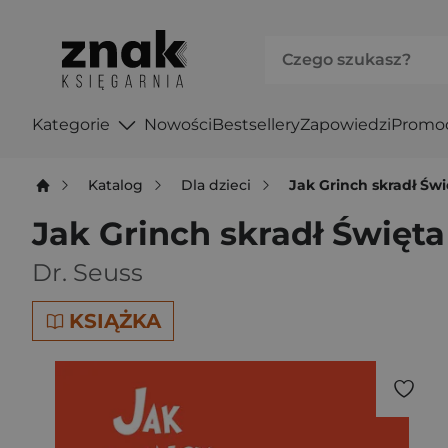
Kategorie
Nowości
Bestsellery
Zapowiedzi
Promo
Katalog
Dla dzieci
Jak Grinch skradł Świ
Jak Grinch skradł Święta
Dr. Seuss
KSIĄŻKA