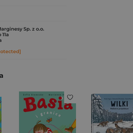
ginesy Sp. z o.o.
 11a
a
rotected]
a