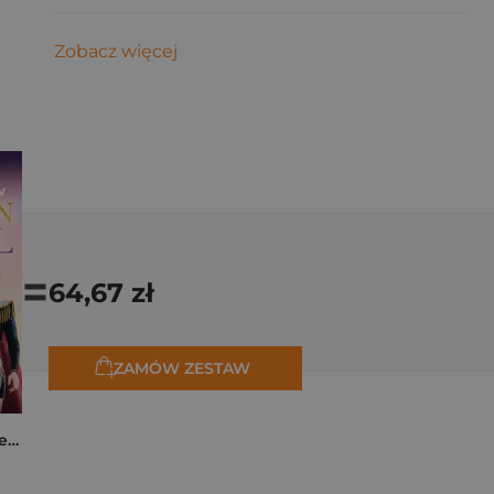
Zobacz więcej
=
64,67 zł
ZAMÓW ZESTAW
K-popowe łowczynie demonów. Mój golden journal. Oficjalny dziennik