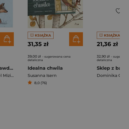
KSIĄŻKA
KSIĄŻKA
31,35 zł
21,36 zł
39,00 zł
32,90 zł
- sugerowana cena
- sugerowa
detaliczna
detaliczna
Wilki. Historie prawdziwe
Idealna chwila
Sklep z babc
zieliński
,
Aleksandra Mizielińska
Susanna Isern
Dominika Gałk
8,0 (76)