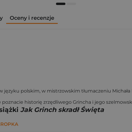
y
Oceny i recenzje
 w języku polskim, w mistrzowskim tłumaczeniu Michała 
poznacie historię zrzędliwego Grincha i jego szelmows
siążki
Jak Grinch skradł Święta
KROPKA