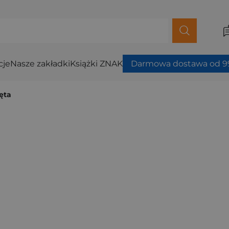
cje
Nasze zakładki
Książki ZNAK
Darmowa dostawa od 99
ęta