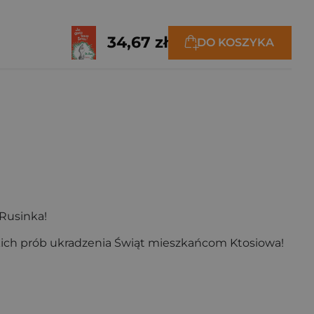
34,67 zł
DO KOSZYKA
Rusinka!
kich prób ukradzenia Świąt mieszkańcom Ktosiowa!