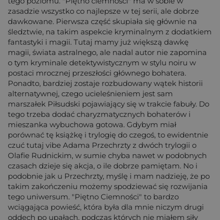
tego poziomu. "Piętno ciemności" ma w sobie w
zasadzie wszystko co najlepsze w tej serii, ale dobrze
dawkowane. Pierwsza część skupiała się głównie na
śledztwie, na takim aspekcie kryminalnym z dodatkiem
fantastyki i magii. Tutaj mamy już większą dawkę
magii, świata astralnego, ale nadal autor nie zapomina
o tym kryminale detektywistycznym w stylu noiru w
postaci mrocznej przeszłości głównego bohatera.
Ponadto, bardziej zostaje rozbudowany wątek historii
alternatywnej, czego ucieleśnieniem jest sam
marszałek Piłsudski pojawiający się w trakcie fabuły. Do
tego trzeba dodać charyzmatycznych bohaterów i
mieszanka wybuchowa gotowa. Gdybym miał
porównać tę książkę i trylogię do czegoś, to ewidentnie
czuć tutaj vibe Adama Przechrzty z dwóch trylogii o
Olafie Rudnickim, w sumie chyba nawet w podobnych
czasach dzieje się akcja, o ile dobrze pamiętam. No i
podobnie jak u Przechrzty, myślę i mam nadzieję, że po
takim zakończeniu możemy spodziewać się rozwijania
tego uniwersum. "Piętno Ciemności" to bardzo
wciągająca powieść, która była dla mnie niczym drugi
oddech po upałach, podczas których nie miałem siły