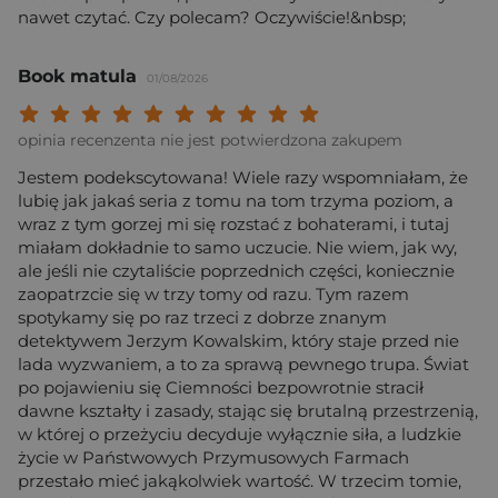
nawet czytać. Czy polecam? Oczywiście!&nbsp;
Book matula
01/08/2026
Twoja ocena: Beznadziejna 1/10"
Twoja ocena: Bardzo słaba 2/10"
Twoja ocena: Słaba 3/10"
Twoja ocena: Może być 4/10"
Twoja ocena: Przeciętna 5/10"
Twoja ocena: Dobra 6/10"
Twoja ocena: Bardzo dobra 7/10"
Twoja ocena: Rewelacyjna 8/10
Twoja ocena: Wybitna 9/10
Twoja ocena: Arcydzieło
opinia recenzenta nie jest potwierdzona zakupem
Jestem podekscytowana! Wiele razy wspomniałam, że
lubię jak jakaś seria z tomu na tom trzyma poziom, a
wraz z tym gorzej mi się rozstać z bohaterami, i tutaj
miałam dokładnie to samo uczucie. Nie wiem, jak wy,
ale jeśli nie czytaliście poprzednich części, koniecznie
zaopatrzcie się w trzy tomy od razu. Tym razem
spotykamy się po raz trzeci z dobrze znanym
detektywem Jerzym Kowalskim, który staje przed nie
lada wyzwaniem, a to za sprawą pewnego trupa. Świat
po pojawieniu się Ciemności bezpowrotnie stracił
dawne kształty i zasady, stając się brutalną przestrzenią,
w której o przeżyciu decyduje wyłącznie siła, a ludzkie
życie w Państwowych Przymusowych Farmach
przestało mieć jakąkolwiek wartość. W trzecim tomie,