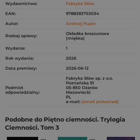
Wydawnictwo:
Fabryka Słów
EAN:
9788383753034
Autor:
Andrzej Pupin
Okładka broszurowa
Rodzaj oprawy:
(miękka)
Wydanie:
1
Rok wydania:
2026
Data premiery:
2026-06-12
Fabryka Słów sp. z o.o.
Poznańska 91
Podmiot
05-850 Ożarów
odpowiedzialny:
Mazowiecki
PL
e-mail:
[email protected]
Podobne do Piętno ciemności. Trylogia
Ciemności. Tom 3