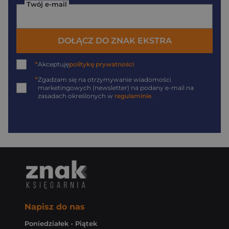
Twój e-mail
DOŁĄCZ DO ZNAK EKSTRA
*
Akceptuję
politykę prywatności
*
Zgadzam się na otrzymywanie wiadomości
marketingowych (newsletter) na podany
e-mail
na
zasadach określonych w
regulaminie
.
Napisz do nas
Poniedziałek - Piątek