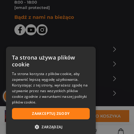
8:00 - 18:00
[email protected]
Bądź z nami na bieżąco
O Księgarni Znak
Ta strona używa plików
cookie
Zakupy u nas
Ta strona korzysta z plików cookie, aby
Nasza oferta
zapewnić lepszą wygodę użytkowania.
Korzystając z tej strony, wyrażasz zgodę na
używanie przez nas wszystkich plików
Nasi autorzy
cookie zgodnie z warunkami naszej polityki
plików cookie.
ZAAKCEPTUJ ZGODY
35,94 zł
DO KOSZYKA
ZARZĄDZAJ