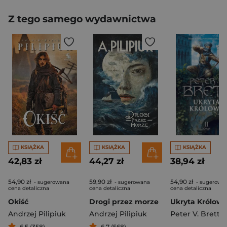
Z tego samego wydawnictwa
KSIĄŻKA
KSIĄŻKA
KSIĄŻKA
42,83 zł
44,27 zł
38,94 zł
54,90 zł
59,90 zł
54,90 zł
- sugerowana
- sugerowana
- sugerowa
cena detaliczna
cena detaliczna
cena detaliczna
Okiść
Drogi przez morze
Andrzej Pilipiuk
Andrzej Pilipiuk
Peter V. Brett
6,5 (358)
6,7 (568)