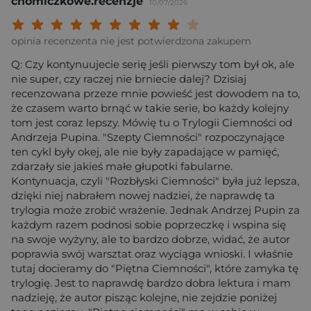
chomiczkowe.recenzje
10/07/2026
Twoja ocena: Beznadziejna 1/10"
Twoja ocena: Bardzo słaba 2/10"
Twoja ocena: Słaba 3/10"
Twoja ocena: Może być 4/10"
Twoja ocena: Przeciętna 5/10"
Twoja ocena: Dobra 6/10"
Twoja ocena: Bardzo dobra 7/10"
Twoja ocena: Rewelacyjna 8/10
Twoja ocena: Wybitna 9/10
Twoja ocena: Arcydzieło
opinia recenzenta nie jest potwierdzona zakupem
Q: Czy kontynuujecie serię jeśli pierwszy tom był ok, ale
nie super, czy raczej nie brniecie dalej? Dzisiaj
recenzowana przeze mnie powieść jest dowodem na to,
że czasem warto brnąć w takie serie, bo każdy kolejny
tom jest coraz lepszy. Mówię tu o Trylogii Ciemności od
Andrzeja Pupina. "Szepty Ciemności" rozpoczynające
ten cykl były okej, ale nie były zapadające w pamięć,
zdarzały sie jakieś małe głupotki fabularne.
Kontynuacja, czyli "Rozbłyski Ciemności" była już lepsza,
dzięki niej nabrałem nowej nadziei, że naprawdę ta
trylogia może zrobić wrażenie. Jednak Andrzej Pupin za
każdym razem podnosi sobie poprzeczkę i wspina się
na swoje wyżyny, ale to bardzo dobrze, widać, że autor
poprawia swój warsztat oraz wyciąga wnioski. I właśnie
tutaj docieramy do "Piętna Ciemności", które zamyka tę
trylogię. Jest to naprawdę bardzo dobra lektura i mam
nadzieję, że autor pisząc kolejne, nie zejdzie poniżej