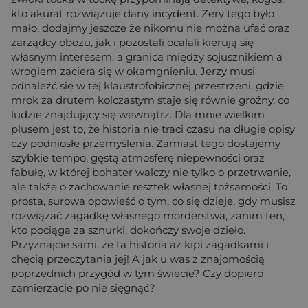
kto akurat rozwiązuje dany incydent. Zery tego było
mało, dodajmy jeszcze że nikomu nie można ufać oraz
zarządcy obozu, jak i pozostali ocalali kierują się
własnym interesem, a granica między sojusznikiem a
wrogiem zaciera się w okamgnieniu. Jerzy musi
odnaleźć się w tej klaustrofobicznej przestrzeni, gdzie
mrok za drutem kolczastym staje się równie groźny, co
ludzie znajdujący się wewnątrz. Dla mnie wielkim
plusem jest to, że historia nie traci czasu na długie opisy
czy podniosłe przemyślenia. Zamiast tego dostajemy
szybkie tempo, gęstą atmosferę niepewności oraz
fabułę, w której bohater walczy nie tylko o przetrwanie,
ale także o zachowanie resztek własnej tożsamości. To
prosta, surowa opowieść o tym, co się dzieje, gdy musisz
rozwiązać zagadkę własnego morderstwa, zanim ten,
kto pociąga za sznurki, dokończy swoje dzieło.
Przyznajcie sami, że ta historia aż kipi zagadkami i
chęcią przeczytania jej! A jak u was z znajomością
poprzednich przygód w tym świecie? Czy dopiero
zamierzacie po nie sięgnąć?