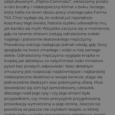
zatytułowanym „Piętno Ciemności”, wkraczamy prosto
w ten brudny i niebezpieczny klimat u boku Jerzego,
który trafia na teren obozu pracy znanego jako Farma
743. Choć wydaje się, że widział już największe
koszmary tego świata, historia szybko udowadnia mu,
jak bardzo się mylił. Wszystko zaczyna się w momencie,
gdy na terenie chlewni zostają odnalezione zwłoki
nagiego i potwornie skatowanego mężczyzny.
Prawdziwy wstrząs następuje jednak wtedy, gdy Jerzy
spogląda na twarz zmarłego i widzi w niej samego
siebie. Odnaleziony mężczyzna wygląda kropka w
kropkę jak detektyw, co natychmiast rodzi mnóstwo
pytań bez prostych odpowiedzi. Nasz detektyw
zmuszony jest rozpocząć najdziwniejsze i najbardziej
niebezpieczne śledztwo w swojej karierze, stając się
jednocześnie śledczym oraz potencjalną ofiarą. Musi
dowiedzieć się, kim był zamordowany człowiek,
dlaczego nosił jego rysy i czy jego śmierć była
przypadkiem, czy może precyzyjnie przygotowaną
prowokacją wymierzoną w jego stronę. Jeszcze raz
powtórzę że jeszcze nie czytałam książki, w której
zwłoki toćka w toćkę przypominają detektywa, kogoś,