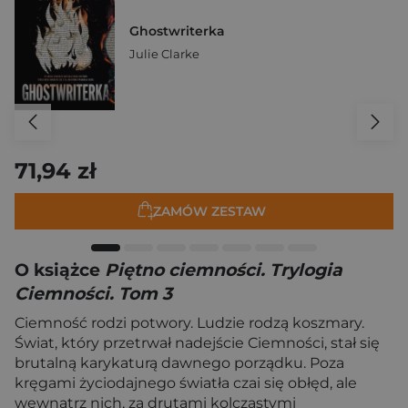
Ghostwriterka
Julie Clarke
71,94 zł
ZAMÓW ZESTAW
O książce
Piętno ciemności. Trylogia
Ciemności. Tom 3
Ciemność rodzi potwory. Ludzie rodzą koszmary.
Świat, który przetrwał nadejście Ciemności, stał się
brutalną karykaturą dawnego porządku. Poza
kręgami życiodajnego światła czai się obłęd, ale
wewnątrz nich, za drutami kolczastymi