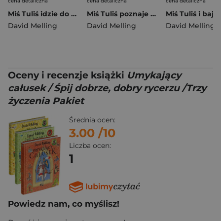
cena detaliczna
cena detaliczna
cena detaliczna
Miś Tuliś idzie do przedszkola wyd. 2
Miś Tuliś poznaje przyrodę wyd. 2026
David Melling
David Melling
David Melling
Oceny i recenzje książki
Umykający
całusek / Śpij dobrze, dobry rycerzu /Trzy
życzenia Pakiet
Średnia ocen:
3.00
/10
Liczba ocen:
1
Powiedz nam, co myślisz!