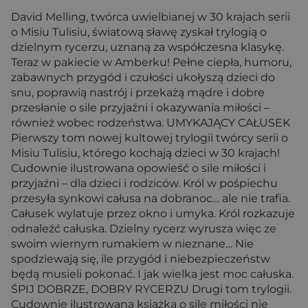
David Melling, twórca uwielbianej w 30 krajach serii
o Misiu Tulisiu, światową sławę zyskał trylogią o
dzielnym rycerzu, uznaną za współczesna klasykę.
Teraz w pakiecie w Amberku! Pełne ciepła, humoru,
zabawnych przygód i czułości ukołyszą dzieci do
snu, poprawią nastrój i przekażą mądre i dobre
przesłanie o sile przyjaźni i okazywania miłości –
również wobec rodzeństwa. UMYKAJĄCY CAŁUSEK
Pierwszy tom nowej kultowej trylogii twórcy serii o
Misiu Tulisiu, którego kochają dzieci w 30 krajach!
Cudownie ilustrowana opowieść o sile miłości i
przyjaźni – dla dzieci i rodziców. Król w pośpiechu
przesyła synkowi całusa na dobranoc… ale nie trafia.
Całusek wylatuje przez okno i umyka. Król rozkazuje
odnaleźć całuska. Dzielny rycerz wyrusza więc ze
swoim wiernym rumakiem w nieznane… Nie
spodziewają się, ile przygód i niebezpieczeństw
będą musieli pokonać. I jak wielka jest moc całuska.
ŚPIJ DOBRZE, DOBRY RYCERZU Drugi tom trylogii.
Cudownie ilustrowana książka o sile miłości nie