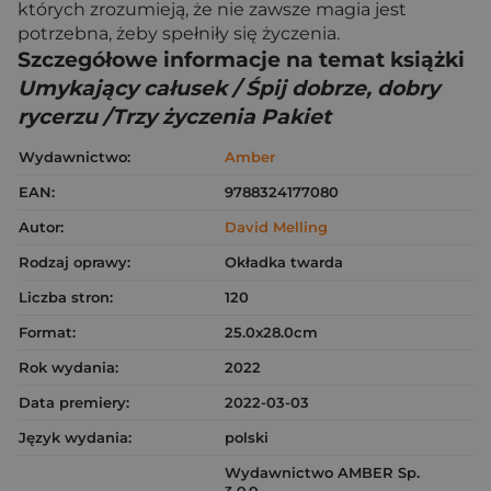
których zrozumieją, że nie zawsze magia jest
potrzebna, żeby spełniły się życzenia.
Szczegółowe informacje na temat książki
Umykający całusek / Śpij dobrze, dobry
rycerzu /Trzy życzenia Pakiet
Wydawnictwo:
Amber
EAN:
9788324177080
Autor:
David Melling
Rodzaj oprawy:
Okładka twarda
Liczba stron:
120
Format:
25.0x28.0cm
Rok wydania:
2022
Data premiery:
2022-03-03
Język wydania:
polski
Wydawnictwo AMBER Sp.
z o.o.