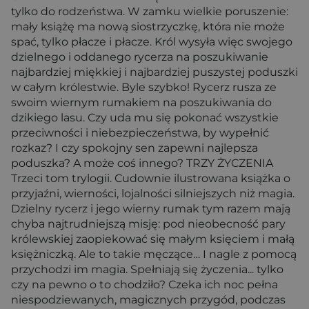
tylko do rodzeństwa. W zamku wielkie poruszenie:
mały książę ma nową siostrzyczkę, która nie może
spać, tylko płacze i płacze. Król wysyła więc swojego
dzielnego i oddanego rycerza na poszukiwanie
najbardziej miękkiej i najbardziej puszystej poduszki
w całym królestwie. Byle szybko! Rycerz rusza ze
swoim wiernym rumakiem na poszukiwania do
dzikiego lasu. Czy uda mu się pokonać wszystkie
przeciwności i niebezpieczeństwa, by wypełnić
rozkaz? I czy spokojny sen zapewni najlepsza
poduszka? A może coś innego? TRZY ŻYCZENIA
Trzeci tom trylogii. Cudownie ilustrowana książka o
przyjaźni, wierności, lojalności silniejszych niż magia.
Dzielny rycerz i jego wierny rumak tym razem mają
chyba najtrudniejszą misję: pod nieobecność pary
królewskiej zaopiekować się małym księciem i małą
księżniczką. Ale to takie męczące… I nagle z pomocą
przychodzi im magia. Spełniają się życzenia... tylko
czy na pewno o to chodziło? Czeka ich noc pełna
niespodziewanych, magicznych przygód, podczas