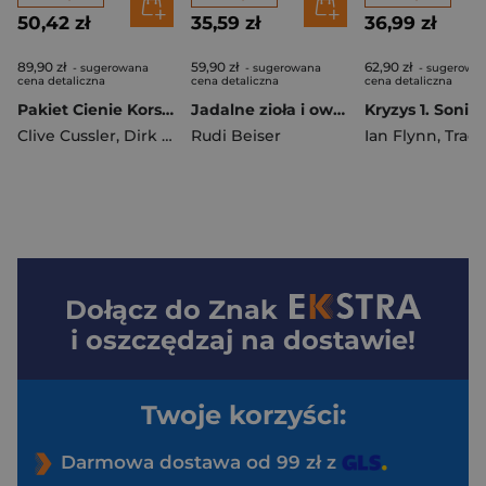
50,42 zł
35,59 zł
36,99 zł
89,90 zł
59,90 zł
62,90 zł
- sugerowana
- sugerowana
- sugerowa
cena detaliczna
cena detaliczna
cena detaliczna
Pakiet Cienie Korsyki / Świt półksiężyca
Jadalne zioła i owoce lasów, łąk i pól — jak je rozpoznawać wyd. 2026
Clive Cussler
,
Dirk Cussler
Rudi Beiser
Ian Flynn
,
Tracy Ya
Dołącz do
Znak
i oszczędzaj na dostawie!
Twoje korzyści:
Darmowa dostawa od 99 zł z