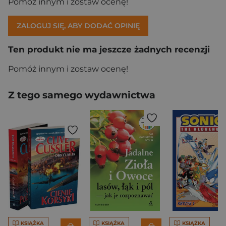
Pomóż innym i zostaw ocenę!
ZALOGUJ SIĘ, ABY DODAĆ OPINIĘ
Ten produkt nie ma jeszcze żadnych recenzji
Pomóż innym i zostaw ocenę!
Z tego samego wydawnictwa
KSIĄŻKA
KSIĄŻKA
KSIĄŻKA