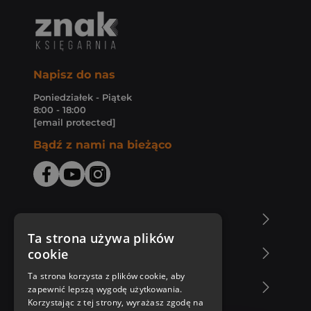
Napisz do nas
Poniedziałek - Piątek
8:00 - 18:00
[email protected]
Bądź z nami na bieżąco
O Księgarni Znak
Ta strona używa plików
cookie
Zakupy u nas
Ta strona korzysta z plików cookie, aby
Nasza oferta
zapewnić lepszą wygodę użytkowania.
Korzystając z tej strony, wyrażasz zgodę na