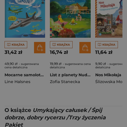
KSIĄŻKA
KSIĄŻKA
KSIĄŻKA
31,42 zł
16,74 zł
11,64 zł
49,90 zł
19,99 zł
9,90 zł
- sugerowana
- sugerowana cena
- sugerowana
cena detaliczna
detaliczna
detaliczna
Mocarne samoloty. Ale to wielkie!
List z planety Nuda. Czytam sobie. Poziom 1
Line Halsnes
Zofia Stanecka
Ślizowska Moni
O książce
Umykający całusek / Śpij
dobrze, dobry rycerzu /Trzy życzenia
Pakiet