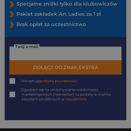
Specjalne zniżki tylko dla klubowiczów
Pakiet zakładek Art Ladies za 1 zł
Brak opłat za uczestnictwo
Twój e-mail
DOŁĄCZ DO ZNAK EKSTRA
*
Akceptuję
politykę prywatności
*
Zgadzam się na otrzymywanie wiadomości
marketingowych (newsletter) na podany
e-mail
na
zasadach określonych w
regulaminie
.