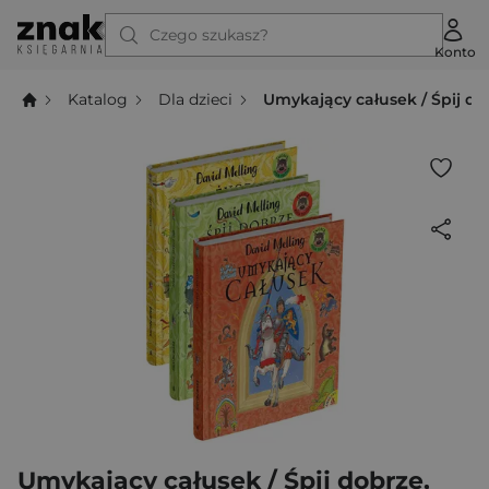
Czego szukasz?
Konto
Katalog
Dla dzieci
Umykający całusek / Śpij dob
Umykający całusek / Śpij dobrze,