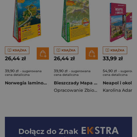
KSIĄŻKA
KSIĄŻKA
KSIĄŻKA
26,44 zł
26,44 zł
33,99 zł
39,90 zł
39,90 zł
54,90 zł
- sugerowana
- sugerowana
- sugerowa
cena detaliczna
cena detaliczna
cena detaliczna
Norwegia laminowana mapa samochodowo-turystyczna 1:1 000 000
Bieszczady Mapa panoramiczna laminowana mapa turystyczna 1:60 000
Opracowanie Zbiorowe
Dołącz do
Znak