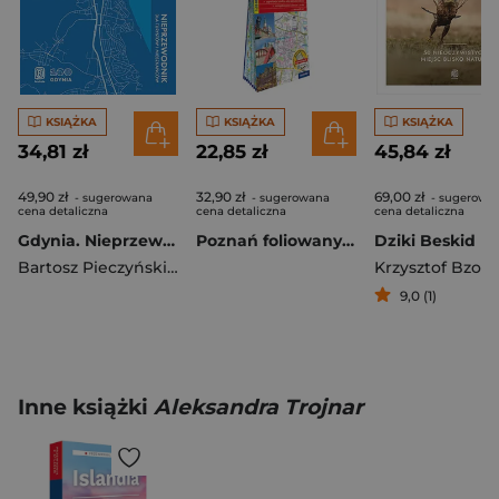
KSIĄŻKA
KSIĄŻKA
KSIĄŻKA
34,81 zł
22,85 zł
45,84 zł
49,90 zł
32,90 zł
69,00 zł
- sugerowana
- sugerowana
- sugerowa
cena detaliczna
cena detaliczna
cena detaliczna
Gdynia. Nieprzewodnik dla turystów i mieszkańców
Poznań foliowany plan miasta 1:20 000
Bartosz Pieczyński
,
Hanna Dzielińska
Krzysztof Bzow
9,0 (1)
Inne książki
Aleksandra Trojnar