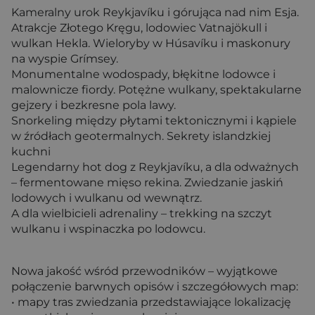
Kameralny urok Reykjavíku i górująca nad nim Esja.
Atrakcje Złotego Kręgu, lodowiec Vatnajökull i
wulkan Hekla. Wieloryby w Húsavíku i maskonury
na wyspie Grímsey.
Monumentalne wodospady, błękitne lodowce i
malownicze fiordy. Potężne wulkany, spektakularne
gejzery i bezkresne pola lawy.
Snorkeling między płytami tektonicznymi i kąpiele
w źródłach geotermalnych. Sekrety islandzkiej
kuchni
Legendarny hot dog z Reykjavíku, a dla odważnych
– fermentowane mięso rekina. Zwiedzanie jaskiń
lodowych i wulkanu od wewnątrz.
A dla wielbicieli adrenaliny – trekking na szczyt
wulkanu i wspinaczka po lodowcu.
Nowa jakość wśród przewodników – wyjątkowe
połączenie barwnych opisów i szczegółowych map:
• mapy tras zwiedzania przedstawiające lokalizację