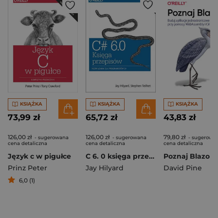
KSIĄŻKA
KSIĄŻKA
KSIĄŻKA
73,99 zł
65,72 zł
43,83 zł
126,00 zł
126,00 zł
79,80 zł
- sugerowana
- sugerowana
- sugerowa
cena detaliczna
cena detaliczna
cena detaliczna
Język c w pigułce
C 6. 0 księga przepisów rozwiązania dla programistów wyd. 4
Prinz Peter
Jay Hilyard
David Pine
6,0 (1)