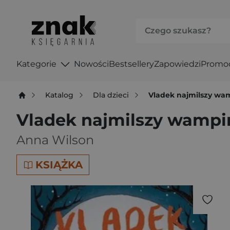
Kategorie
Nowości
Bestsellery
Zapowiedzi
Promo
Katalog
Dla dzieci
Vladek najmilszy wam
Vladek najmilszy wampir
Anna Wilson
KSIĄŻKA