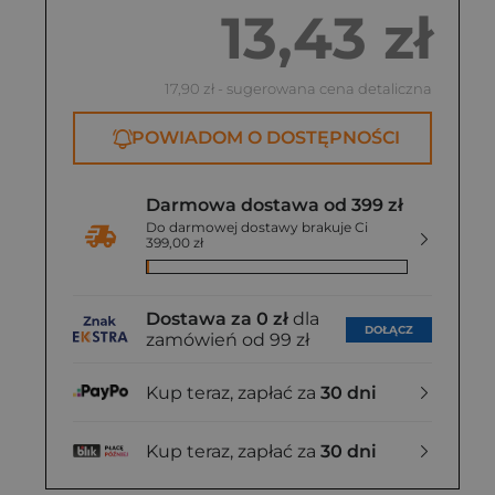
13,43 zł
17,90 zł
- sugerowana cena detaliczna
POWIADOM O DOSTĘPNOŚCI
Darmowa dostawa od 399 zł
Do darmowej dostawy brakuje Ci
399,00 zł
Dostawa za 0 zł
dla
DOŁĄCZ
zamówień od 99 zł
Kup teraz, zapłać za
30 dni
Kup teraz, zapłać za
30 dni