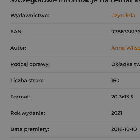
Szczegółowe informacje na temat k
Wydawnictwo:
Czytelnia
EAN:
978836613
Autor:
Anna Wils
Rodzaj oprawy:
Okładka t
Liczba stron:
160
Format:
20.3x13.5
Rok wydania:
2021
Data premiery:
2018-10-10