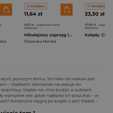
KSIĄŻKA
KSIĄŻKA
11,64 zł
33,30 zł
9,90 zł
47,90 zł
a
- sugerowana cena
- sugerowan
detaliczna
detaliczna
Mikołajowy zaprzęg i przebranie dla osiołka
ska
Ślizowska Monika
 starym, ponurym domu. Ten klan od wieków jest
kiem – Vladkiem. Wampirek nie pasuje do
 strachliwy. Vladek nie chce budzić w ludziach
ły wampirek wie, gdzie najlepiej ich poszukać – w
zi? Koniecznie sięgnij po książki z serii Vladek –