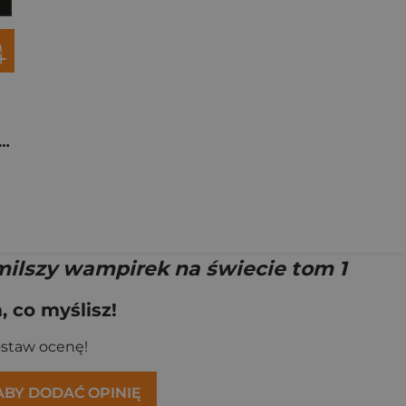
milszy wampirek na świecie Tom 4 Najmilsza niespodzianka
milszy wampirek na świecie tom 1
 co myślisz!
ostaw ocenę!
 ABY DODAĆ OPINIĘ