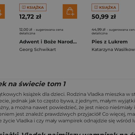
KSIĄŻKA
KSIĄŻKA
12,72 zł
50,99 zł
12,00 zł
44,99 zł
- sugerowana cena
- sugerowana cen
detaliczna
detaliczna
Adwent i Boże Narodzenie
Pies z Lukrem
Georg Schwikart
Katarzyna Wasilkow
k na świecie tom 1
jątkowych książek dla dzieci. Rodzina Vladka mieszka w
cie, jednak jak to często bywa, z jednym, małym wyjąt
żny, a można nawet powiedzieć, że jest nieco nieśmiały i
niem jest znaleźć prawdziwych przyjaciół! Co więcej, ma
 życie Vladka i czy mały wampirek odnajdzie się wśród lud