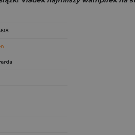
siążki
Vladek najmilszy wampirek na ś
6618
on
warda