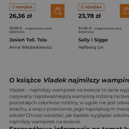
KSIĄŻKA
KSIĄŻKA
26,36 zł
23,78 zł
39,99 zł
34,90 zł
- sugerowana cena
- sugerowana cena
detaliczna
detaliczna
Jesień Toli. Tola
Sally i Sigge
Anna Włodarkiewicz
Hallberg Lin
O książce
Vladek najmilszy wampire
Vladek – najmilszy wampirek na świecie to seria wy
nazywany najodważniejszą wampirzą rodziną na świe
pozostałych członków rodziny, w ogóle nie jest odwa
strachu, a wręcz przeciwnie, jego największym marze
szkole! Chcesz wiedzieć, jak będzie wyglądać szkolne
najmilszy wampirek na świecie.