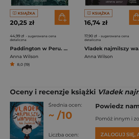
KSIĄŻKA
KSIĄŻKA
20,25 zł
16,74 zł
44,99 zł
17,90 zł
- sugerowana cena
- sugerowana cena
detaliczna
detaliczna
Paddington w Peru. Opowieść filmowa
Vladek naj
Anna Wilson
Anna Wilson
8,0 (19)
Oceny i recenzje książki
Vladek naj
Średnia ocen:
Powiedz nam,
~
/10
Pomóż innym i z
ZALOGUJ SIĘ,
Liczba ocen: