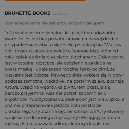
BRUNETTE BOOKS
22/02/2024
opinia recenzenta nie jest potwierdzona zakupem
Jeśli szukacie emocjonalnej książki, która udowodni
Wam, że los nie bez powodu stawia na naszej drodze
przypadkowe osoby to sięgnijcie po tę książkę."W ciszy
gór" to poruszająca opowieść o Joannie May, która od
roku opłakuje śmierć swojego ukochanego. Dziewczyna
jest w totalnej rozsypce, ale codziennie zakłada na
twarz maskę i udaje przed rodziną i przyjaciółmi, że
wszystko jest dobrze. Pewnego dnia wybiera się w góry i
podczas samotnej wędrówki na górskim szlaku poznaje
Artura. Wspólna wędrówka z Arturem okazuje się
bardzo przyjemna. Asia nie potrafi zapomnieć o
błękitnookim przystojniaku. Jednak on jest w związku, a
ona nie przepracowała jeszcze bólu po stracie
ukochanego.Czy Joanna będzie szczęśliwa?Czy otworzy
swoje serce dla innego mężczyzny?Wciągająca fabuła
tej książki nie pozwala odłożyć lektury dopóki nie