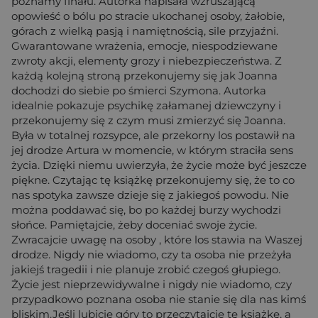
poznamy finału. Autorka napisała wzruszającą
opowieść o bólu po stracie ukochanej osoby, żałobie,
górach z wielką pasją i namiętnością, sile przyjaźni.
Gwarantowane wrażenia, emocje, niespodziewane
zwroty akcji, elementy grozy i niebezpieczeństwa. Z
każdą kolejną stroną przekonujemy się jak Joanna
dochodzi do siebie po śmierci Szymona. Autorka
idealnie pokazuje psychikę załamanej dziewczyny i
przekonujemy się z czym musi zmierzyć się Joanna.
Była w totalnej rozsypce, ale przekorny los postawił na
jej drodze Artura w momencie, w którym straciła sens
życia. Dzięki niemu uwierzyła, że życie może być jeszcze
piękne. Czytając tę książkę przekonujemy się, że to co
nas spotyka zawsze dzieje się z jakiegoś powodu. Nie
można poddawać się, bo po każdej burzy wychodzi
słońce. Pamiętajcie, żeby doceniać swoje życie.
Zwracajcie uwagę na osoby , które los stawia na Waszej
drodze. Nigdy nie wiadomo, czy ta osoba nie przeżyła
jakiejś tragedii i nie planuje zrobić czegoś głupiego.
Życie jest nieprzewidywalne i nigdy nie wiadomo, czy
przypadkowo poznana osoba nie stanie się dla nas kimś
bliskim.Jeśli lubicie góry to przeczytajcie tę książkę, a