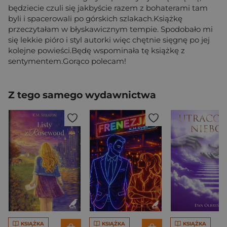
będziecie czuli się jakbyście razem z bohaterami tam
byli i spacerowali po górskich szlakach.Książkę
przeczytałam w błyskawicznym tempie. Spodobało mi
się lekkie pióro i styl autorki więc chętnie sięgnę po jej
kolejne powieści.Będę wspominała tę książkę z
sentymentem.Gorąco polecam!
Z tego samego wydawnictwa
KSIĄŻKA
KSIĄŻKA
KSIĄŻKA