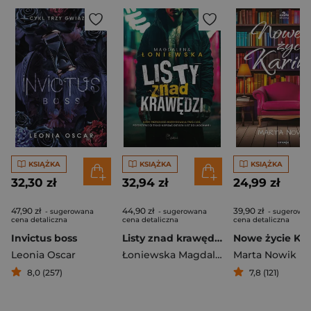
KSIĄŻKA
KSIĄŻKA
KSIĄŻKA
32,30 zł
32,94 zł
24,99 zł
47,90 zł
44,90 zł
39,90 zł
- sugerowana
- sugerowana
- sugerowa
cena detaliczna
cena detaliczna
cena detaliczna
Invictus boss
Listy znad krawędzi
Nowe życie Kar
Leonia Oscar
Łoniewska Magdalena
Marta Nowik
8,0 (257)
7,8 (121)