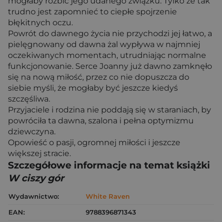
mogłaby rozbić jego udanego związku. Tylko że tak
trudno jest zapomnieć to ciepłe spojrzenie
błękitnych oczu.
Powrót do dawnego życia nie przychodzi jej łatwo, a
pielęgnowany od dawna żal wypływa w najmniej
oczekiwanych momentach, utrudniając normalne
funkcjonowanie. Serce Joanny już dawno zamknęło
się na nową miłość, przez co nie dopuszcza do
siebie myśli, że mogłaby być jeszcze kiedyś
szczęśliwa.
Przyjaciele i rodzina nie poddają się w staraniach, by
powróciła ta dawna, szalona i pełna optymizmu
dziewczyna.
Opowieść o pasji, ogromnej miłości i jeszcze
większej stracie.
Szczegółowe informacje na temat książki
W ciszy gór
Wydawnictwo:
White Raven
EAN:
9788396871343