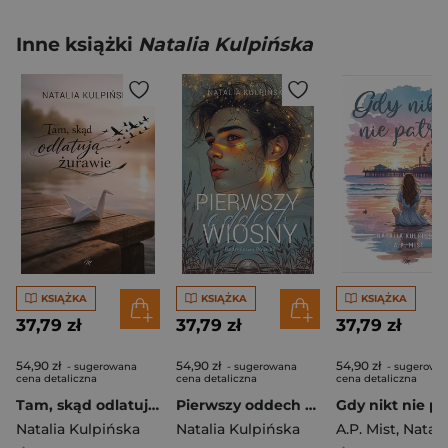
Inne książki
Natalia Kulpińska
KSIĄŻKA
KSIĄŻKA
KSIĄŻKA
37,79 zł
37,79 zł
37,79 zł
54,90 zł
54,90 zł
54,90 zł
- sugerowana
- sugerowana
- sugerowa
cena detaliczna
cena detaliczna
cena detaliczna
Tam, skąd odlatują żurawie
Pierwszy oddech wiosny. Rodzeństwo Roux. Tom2
Gdy nikt nie pa
Natalia Kulpińska
Natalia Kulpińska
A.P. Mist
,
Natalia Kulp