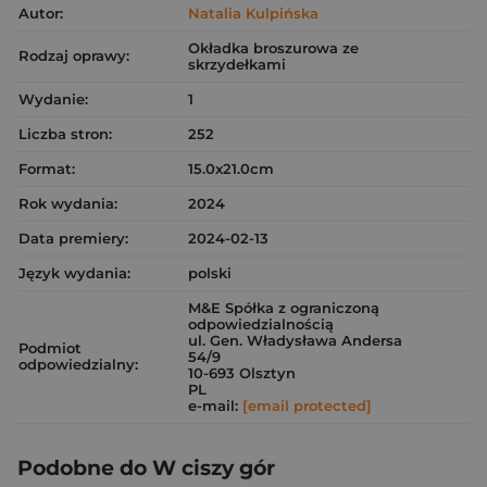
Autor:
Natalia Kulpińska
Okładka broszurowa ze
Rodzaj oprawy:
skrzydełkami
Wydanie:
1
Liczba stron:
252
Format:
15.0x21.0cm
Rok wydania:
2024
Data premiery:
2024-02-13
Język wydania:
polski
M&E Spółka z ograniczoną
odpowiedzialnością
ul. Gen. Władysława Andersa
Podmiot
54/9
odpowiedzialny:
10-693 Olsztyn
PL
e-mail:
[email protected]
Podobne do W ciszy gór