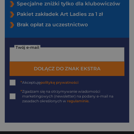
Specjalne zniżki tylko dla klubowiczów
Pakiet zakładek Art Ladies za 1 zł
Brak opłat za uczestnictwo
Twój e-mail
DOŁĄCZ DO ZNAK EKSTRA
*
Akceptuję
politykę prywatności
*
Zgadzam się na otrzymywanie wiadomości
marketingowych (newsletter) na podany
e-mail
na
zasadach określonych w
regulaminie
.