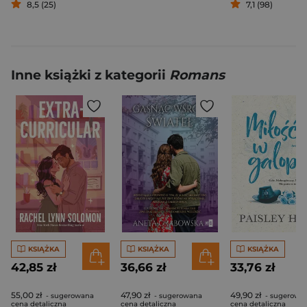
8,5 (25)
7,1 (98)
Inne książki z kategorii
Romans
KSIĄŻKA
KSIĄŻKA
KSIĄŻKA
42,85 zł
36,66 zł
33,76 zł
55,00 zł
47,90 zł
49,90 zł
- sugerowana
- sugerowana
- sugerowa
cena detaliczna
cena detaliczna
cena detaliczna