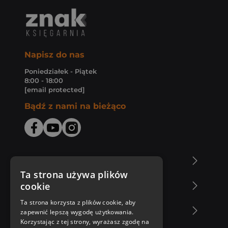
Napisz do nas
Poniedziałek - Piątek
8:00 - 18:00
[email protected]
Bądź z nami na bieżąco
O Księgarni Znak
Ta strona używa plików
cookie
Zakupy u nas
Ta strona korzysta z plików cookie, aby
Nasza oferta
zapewnić lepszą wygodę użytkowania.
Korzystając z tej strony, wyrażasz zgodę na