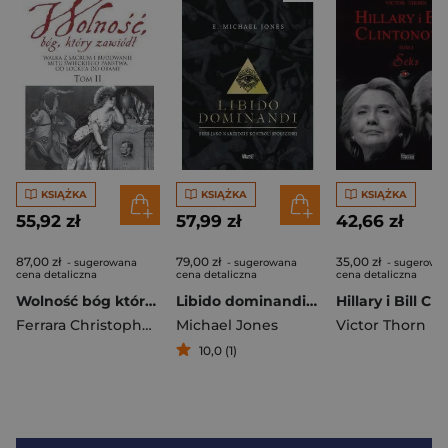
KSIĄŻKA
KSIĄŻKA
KSIĄŻKA
55,92 zł
57,99 zł
42,66 zł
87,00 zł
79,00 zł
35,00 zł
- sugerowana
- sugerowana
- sugerowa
cena detaliczna
cena detaliczna
cena detaliczna
Wolność bóg który zawiódł Tom 2 Walka z sacrum i budowanie mitu świeckiego państwa. Od Locke’a do Obamy
Libido dominandi Seks jako narzędzie kontroli społecznej
Ferrara Christopher A.
Michael Jones
Victor Thorn
10,0 (1)