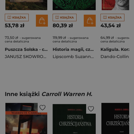
KSIĄŻKA
KSIĄŻKA
KSIĄŻKA
53,78 zł
80,39 zł
43,54 zł
73,50 zł
119,99 zł
64,99 zł
- sugerowana
- sugerowana
- sugerowa
cena detaliczna
cena detaliczna
cena detaliczna
Puszcza Solska - czas krwi, czas pamięci
Historia magii, czarodziejstwa i okultyzmu
JANUSZ SKOWROŃSKI
Lipscomb Suzannah
,
Thomas Cussans
Inne książki
Carroll Warren H.