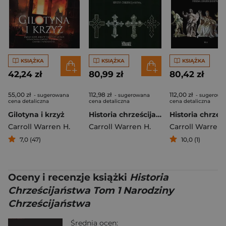
KSIĄŻKA
KSIĄŻKA
KSIĄŻKA
42,24 zł
80,99 zł
80,42 zł
55,00 zł
112,98 zł
112,00 zł
- sugerowana
- sugerowana
- sugerowa
cena detaliczna
cena detaliczna
cena detaliczna
Gilotyna i krzyż
Historia chrześcijaństwa Tom 6 Kryzys chrześcijaństwa
Carroll Warren H.
Carroll Warren H.
Carroll Warren 
7,0 (47)
10,0 (1)
Oceny i recenzje książki
Historia
Chrześcijaństwa Tom 1 Narodziny
Chrześcijaństwa
Średnia ocen: