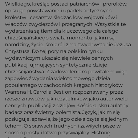
Wielkiego, kreśląc postaci patriarchów i proroków,
opisując powstawanie i upadek antycznych
królestw i cesarstw, śledząc losy wojowników i
władców, zwycięzców i przegranych. Wszystkie te
wydarzenia są tłem dla kluczowego dla całego
chrześcijańskiego świata momentu, jakim są
narodziny, życie, śmierć i zmartwychwstanie Jezusa
Chrystusa. Do tej pory na polskim rynku
wydawniczym ukazało się niewiele cennych
publikacji ujmujących syntetycznie dzieje
chrześcijaństwa. Z zadowoleniem powitałem więc
zapowiedź wydania wielotomowego dzieła
popularnego w zachodnich kręgach historyków
Warrena H. Carrolla. Jest on rozpoznawany przez
rzesze znawców, jak i czytelników, jako autor wielu
cennych publikacji z dziejów Kościoła, skrupulatny
badacz oraz świetny polemista. Język, jakim się
posługuje, sprawia, że jego dzieła czyta się jednym
tchem. O sprawach trudnych i zawiłych pisze w
sposób prosty i łatwo przyswajalny. Historię