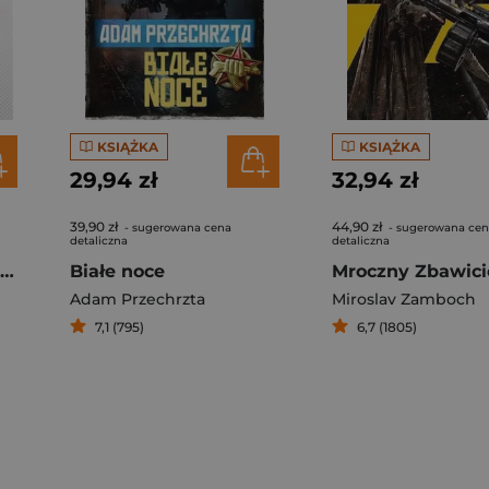
KSIĄŻKA
KSIĄŻKA
29,94 zł
32,94 zł
39,90 zł
44,90 zł
- sugerowana cena
- sugerowana ce
detaliczna
detaliczna
Blog osławiony między niewiastami
Białe noce
Mroczny Zbawici
Adam Przechrzta
Miroslav Zamboch
7,1 (795)
6,7 (1805)