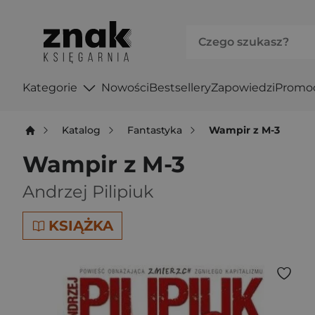
Kategorie
Nowości
Bestsellery
Zapowiedzi
Promo
Katalog
Fantastyka
Wampir z M-3
Wampir z M-3
Andrzej Pilipiuk
KSIĄŻKA