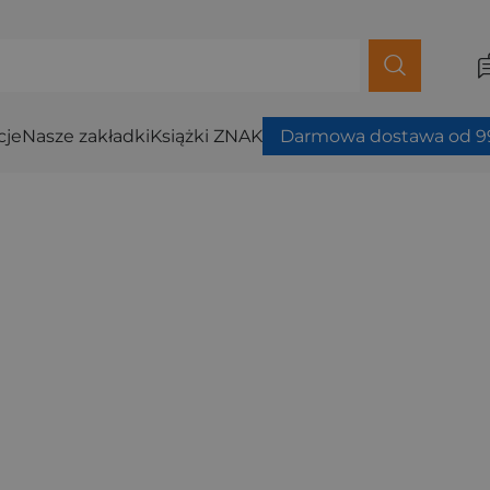
cje
Nasze zakładki
Książki ZNAK
Darmowa dostawa od 99