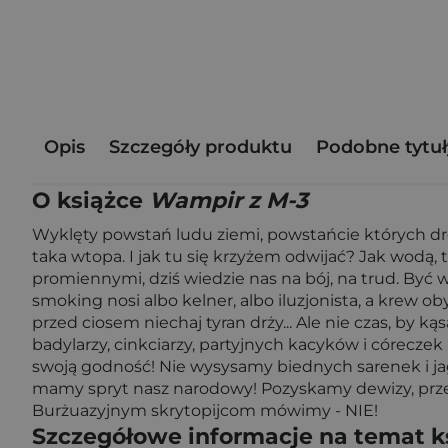
Opis
Szczegóły produktu
Podobne tytuł
O książce
Wampir z M-3
Wyklęty powstań ludu ziemi, powstańcie których dręcz
taka wtopa. I jak tu się krzyżem odwijać? Jak wodą, 
promiennymi, dziś wiedzie nas na bój, na trud. Być
smoking nosi albo kelner, albo iluzjonista, a krew o
przed ciosem niechaj tyran drży... Ale nie czas, b
badylarzy, cinkciarzy, partyjnych kacyków i córecz
swoją godność! Nie wysysamy biednych sarenek i 
mamy spryt nasz narodowy! Pozyskamy dewizy, prz
Burżuazyjnym skrytopijcom mówimy - NIE!
Szczegółowe informacje na temat k