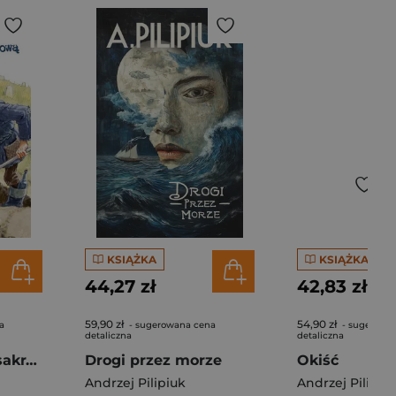
KSIĄŻKA
KSIĄŻKA
44,27 zł
42,83 zł
59,90 zł
54,90 zł
a
- sugerowana cena
- sugerowa
detaliczna
detaliczna
Wojsławicka masakra kosą łańcuchową
Drogi przez morze
Okiść
Andrzej Pilipiuk
Andrzej Pilipiu