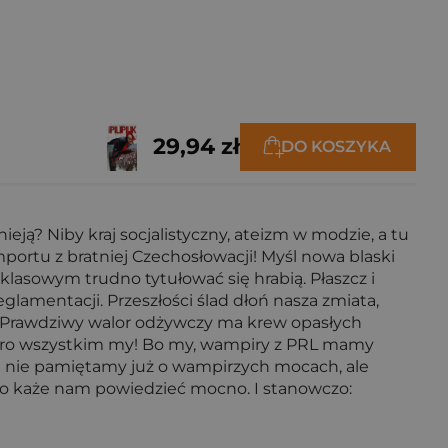
29,94 zł
DO KOSZYKA
eją? Niby kraj socjalistyczny, ateizm w modzie, a tu
mportu z bratniej Czechosłowacji! Myśl nowa blaski
lasowym trudno tytułować się hrabią. Płaszcz i
glamentacji. Przeszłości ślad dłoń nasza zmiata,
h. Prawdziwy walor odżywczy ma krew opasłych
 jutro wszystkim my! Bo my, wampiry z PRL mamy
nie pamiętamy już o wampirzych mocach, ale
o każe nam powiedzieć mocno. I stanowczo: