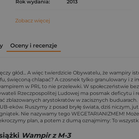
Rok wydania:
2013
Zobacz więcej
y
Oceny i recenzje
y głód... A więc twierdzicie Obywatelu, że wampiry istni
tfu, święconą chlapać? A czosnek tylko granulowany i z i
 wampirem w PRL to nie przelewki. W społeczeństwie bezk
bywateli Rzeczpospolitej Ludowej ma posmak deficytu i re
y kąsać zblazowanych arystokratów w zacisznych buduarac
ek UB-eków. Ruszymy z posad bryłę świata, dziś niczym,
jagniątek. Nie nazywamy tego WEGETARIANIZMEM! Może 
ekroczymy plan, a potem z dumą oznajmimy: To wszystk
siążki
Wampir z M-3