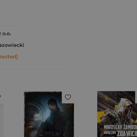
 o.o.
azowiecki
tected]