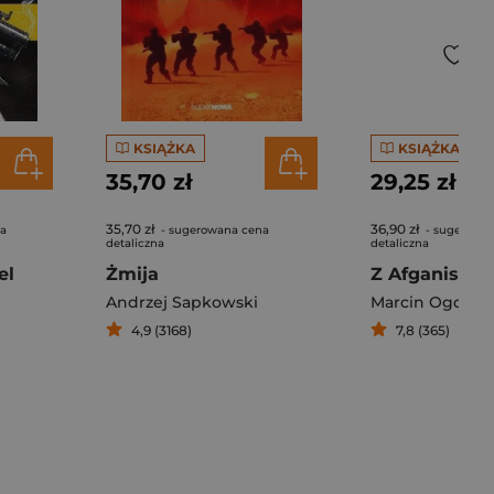
KSIĄŻKA
KSIĄŻKA
35,70 zł
29,25 zł
35,70 zł
36,90 zł
na
- sugerowana cena
- sugerowa
detaliczna
detaliczna
el
Żmija
Andrzej Sapkowski
Marcin Ogdows
4,9 (3168)
7,8 (365)