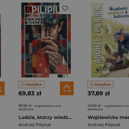
KSIĄŻKA
KSIĄŻKA
69,83 zł
37,89 zł
99,90 zł
49,90 zł
- sugerowana cena
- sugerowana cen
detaliczna
detaliczna
Ludzie, którzy wiedzą (wyd. specjalne)
Andrzej Pilipiuk
Andrzej Pilipiuk