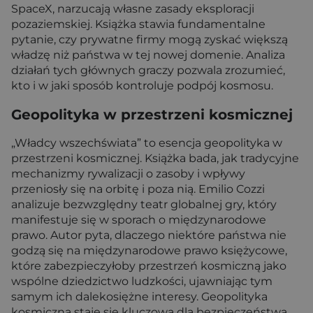
SpaceX, narzucają własne zasady eksploracji
pozaziemskiej. Książka stawia fundamentalne
pytanie, czy prywatne firmy mogą zyskać większą
władzę niż państwa w tej nowej domenie. Analiza
działań tych głównych graczy pozwala zrozumieć,
kto i w jaki sposób kontroluje podpój kosmosu.
Geopolityka w przestrzeni kosmicznej
„Władcy wszechświata” to esencja geopolityka w
przestrzeni kosmicznej. Książka bada, jak tradycyjne
mechanizmy rywalizacji o zasoby i wpływy
przeniosły się na orbitę i poza nią. Emilio Cozzi
analizuje bezwzględny teatr globalnej gry, który
manifestuje się w sporach o międzynarodowe
prawo. Autor pyta, dlaczego niektóre państwa nie
godzą się na międzynarodowe prawo księżycowe,
które zabezpieczyłoby przestrzeń kosmiczną jako
wspólne dziedzictwo ludzkości, ujawniając tym
samym ich dalekosiężne interesy. Geopolityka
kosmiczna staje się kluczowa dla bezpieczeństwa