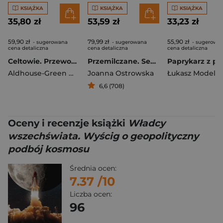
KSIĄŻKA
KSIĄŻKA
KSIĄŻKA
35,80 zł
53,59 zł
33,23 zł
59,90 zł
79,99 zł
55,90 zł
- sugerowana
- sugerowana
- sugerowa
cena detaliczna
cena detaliczna
cena detaliczna
Celtowie. Przewodnik po legendach, elfach i mitycznych krainach
Przemilczane. Seksualna praca przymusowa w czasie II wojny światowej. Wydanie rozszerzone
Aldhouse-Green Miranda
Joanna Ostrowska
Łukasz Modelsk
6,6 (708)
Oceny i recenzje książki
Władcy
wszechświata. Wyścig o geopolityczny
podbój kosmosu
Średnia ocen:
7.37
/10
Liczba ocen:
96