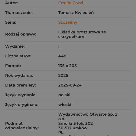
Autor:
Emilio Cozzi
Tłumaczenie:
Tomasz Kwiecień
Seria:
Szczeliny
Okładka broszurowa ze
Rodzaj oprawy:
skrzydełkami
Wydanie:
I
Liczba stron:
448
Format:
135 x 205
Rok wydania:
2025
Data premiery:
2025-09-24
Język wydania:
polski
Język oryginału:
włoski
Wydawnictwo Otwarte Sp. z
o.o.
Podmiot
Smolki 5 lok. 302
odpowiedzialny:
30-513 Kraków
PL