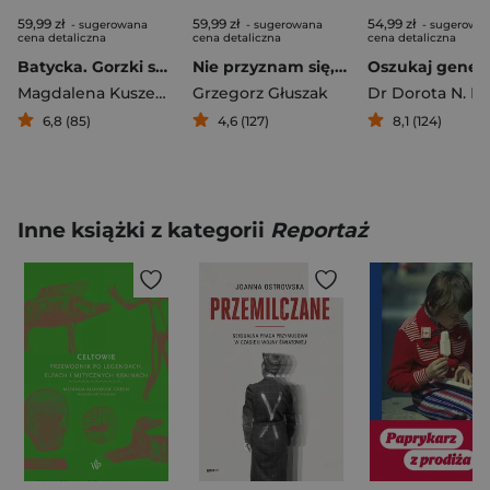
59,99 zł
59,99 zł
54,99 zł
- sugerowana
- sugerowana
- sugerowa
cena detaliczna
cena detaliczna
cena detaliczna
Batycka. Gorzki smak sukcesu
Nie przyznam się, nie ja zabiłam. Beata Pasik i zbrodnia w butiku Ultimo
Magdalena Kuszewska
Grzegorz Głuszak
,
Bożena Batycka
Dr Dorota N. K
6,8 (85)
4,6 (127)
8,1 (124)
Inne książki z kategorii
Reportaż