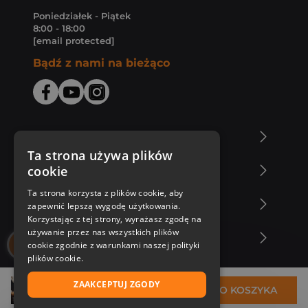
Poniedziałek - Piątek
8:00 - 18:00
[email protected]
Bądź z nami na bieżąco
O Księgarni Znak
Ta strona używa plików
cookie
Zakupy u nas
Ta strona korzysta z plików cookie, aby
Nasza oferta
zapewnić lepszą wygodę użytkowania.
Korzystając z tej strony, wyrażasz zgodę na
używanie przez nas wszystkich plików
Nasi autorzy
cookie zgodnie z warunkami naszej polityki
plików cookie.
ZAAKCEPTUJ ZGODY
39,99 zł
DO KOSZYKA