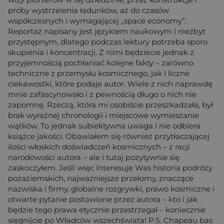
próby wystrzelenia ładunków, aż do czasów
współczesnych i wymagającej „space economy”.
Reportaż napisany jest językiem naukowym i niezbyt
przystępnym, dlatego podczas lektury potrzeba sporo
skupienia i koncentracji. Z nimi będziecie jednak z
przyjemnością pochłaniać kolejne fakty – zarówno
techniczne z przemysłu kosmicznego, jak i liczne
ciekawostki, które podaje autor. Wiele z nich naprawdę
mnie zafascynowało i z pewnością długo o nich nie
zapomnę. Rzeczą, która mi osobiście przeszkadzała, był
brak wyraźnej chronologii i miejscowe wymieszanie
wątków. To jednak subiektywna uwaga i nie odbiera
książce jakości. Obawiałem się również przytłaczającej
ilości włoskich doświadczeń kosmicznych – z racji
narodowości autora – ale i tutaj pozytywnie się
zaskoczyłem. Jeśli więc interesuje Was historia podróży
pozaziemskich, najważniejsze przełomy, znaczące
nazwiska i firmy, globalne rozgrywki, prawo kosmiczne i
otwarte pytanie postawione przez autora – kto i jak
będzie tego prawa etycznie przestrzegał – koniecznie
sięgnijcie po Władców wszechświata! P.S. Chapeau bas