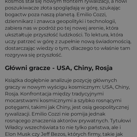
kosmos stał się nowym frontem rywalizacji, a nowi
poszukiwacze złota spoglądają w górę, szukając
bogactw poza naszą planetą. Emilio Cozzi,
dziennikarz i znawca geopolityki i technologii,
zabiera nas w podróż po tej nowej arenie, która
ukształtuje przyszłość ludzkości. To lektura, która
uczy patrzeć w górę z zupełnie nową świadomością,
dostarczając wiedzy o tym, dlaczego to właśnie tam
rozgrywa się przyszłość.
Główni gracze - USA, Chiny, Rosja
Książka dogłębnie analizuje pozycję głównych
graczy w nowym wyścigu kosmicznym: USA, Chiny,
Rosja. Konfrontacja między tradycyjnymi
mocarstwami kosmicznymi a szybko rosnącymi
potęgami, takimi jak Chiny, jest osią geopolitycznej
rywalizacji. Emilio Cozzi nie pomija jednak
rosnącego znaczenia aktorów prywatnych. Tytułowi
Władcy wszechświata to nie tylko państwa, ale i
Elon Musk czy Jeff Bezos, których firmy, takie jak