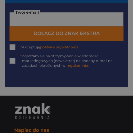
Twój e-mail
DOŁĄCZ DO ZNAK EKSTRA
*
Akceptuję
politykę prywatności
*
Zgadzam się na otrzymywanie wiadomości
marketingowych (newsletter) na podany
e-mail
na
zasadach określonych w
regulaminie
.
Napisz do nas