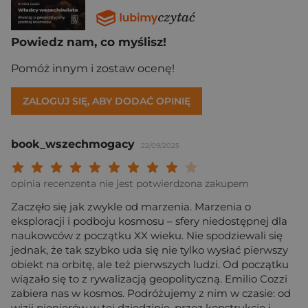
Powiedz nam, co myślisz!
Pomóż innym i zostaw ocenę!
ZALOGUJ SIĘ, ABY DODAĆ OPINIĘ
book_wszechmogacy
22/09/2025
Twoja ocena: Beznadziejna 1/10"
Twoja ocena: Bardzo słaba 2/10"
Twoja ocena: Słaba 3/10"
Twoja ocena: Może być 4/10"
Twoja ocena: Przeciętna 5/10"
Twoja ocena: Dobra 6/10"
Twoja ocena: Bardzo dobra 7/10"
Twoja ocena: Rewelacyjna 8/10
Twoja ocena: Wybitna 9/10
Twoja ocena: Arcydzieło
opinia recenzenta nie jest potwierdzona zakupem
Zaczęło się jak zwykle od marzenia. Marzenia o
eksploracji i podboju kosmosu – sfery niedostępnej dla
naukowców z początku XX wieku. Nie spodziewali się
jednak, że tak szybko uda się nie tylko wysłać pierwszy
obiekt na orbitę, ale też pierwszych ludzi. Od początku
wiązało się to z rywalizacją geopolityczną. Emilio Cozzi
zabiera nas w kosmos. Podróżujemy z nim w czasie: od
wizji pionierów w tej dziedzinie, przez konstrukcje i