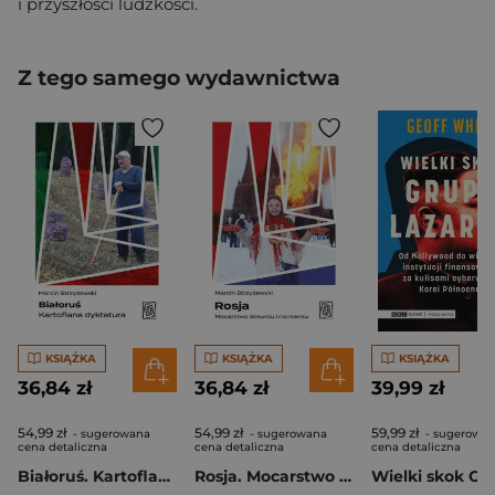
i przyszłości ludzkości.
Z tego samego wydawnictwa
KSIĄŻKA
KSIĄŻKA
KSIĄŻKA
36,84 zł
36,84 zł
39,99 zł
54,99 zł
54,99 zł
59,99 zł
- sugerowana
- sugerowana
- sugerowa
cena detaliczna
cena detaliczna
cena detaliczna
Białoruś. Kartoflana dyktatura
Rosja. Mocarstwo absurdu i nonsensu