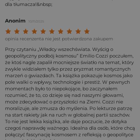
dla tłumacza!&nbsp;
Anonim
10/11/2025
Twoja ocena: Beznadziejna 1/10"
Twoja ocena: Bardzo słaba 2/10"
Twoja ocena: Słaba 3/10"
Twoja ocena: Może być 4/10"
Twoja ocena: Przeciętna 5/10"
Twoja ocena: Dobra 6/10"
Twoja ocena: Bardzo dobra 7/10"
Twoja ocena: Rewelacyjna 8/10
Twoja ocena: Wybitna 9/10
Twoja ocena: Arcydzieło
opinia recenzenta nie jest potwierdzona zakupem
Przy czytaniu „Władcy wszechświata. Wyścig o
geopolityczny podbój kosmosu” Emilio Cozzi poczułem,
że ktoś nagle zapalił mocniejsze światło na temat, który
zwykle widziałem tylko przez pryzmat romantycznych
marzeń o gwiazdach. Ta książka pokazuje kosmos jako
pole walki o wpływy, technologie i prestiż. W pewnych
momentach było to niepokojące, bo zaczynałem
rozumieć, że to, co dzieje się nad naszymi głowami,
może zdecydować o przyszłości na Ziemi. Cozzi nie
moralizuje, ale zmusza do myślenia. Po lekturze patrzę
na start rakiety jak na ruch w globalnej partii szachów.
To nie jest lekka książka, ale daje poczucie, że dotyka
czegoś naprawdę ważnego. Idealna dla osób, które chcą
połączyć fascynację kosmosem z refleksją o geopolityce