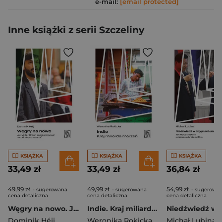
e-mail:
[email protected]
Inne książki z serii Szczeliny
KSIĄŻKA
KSIĄŻKA
KSIĄŻKA
33,49 zł
33,49 zł
36,84 zł
49,99 zł
49,99 zł
54,99 zł
- sugerowana
- sugerowana
- sugerowa
cena detaliczna
cena detaliczna
cena detaliczna
Węgry na nowo. Jak Viktor Orbán zaprogramował narodową tożsamość
Indie. Kraj miliarda marzeń
Dominik Héjj
Weronika Rokicka
Michał Lubina