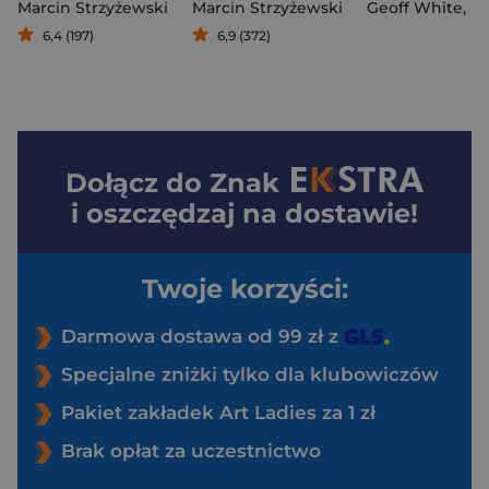
Marcin Strzyżewski
Marcin Strzyżewski
Geoff White
,
Hanna 
6,4 (197)
6,9 (372)
Dołącz do
Znak
i oszczędzaj na dostawie!
Twoje korzyści:
Darmowa dostawa od 99 zł z
Specjalne zniżki tylko dla klubowiczów
Pakiet zakładek Art Ladies za 1 zł
Brak opłat za uczestnictwo