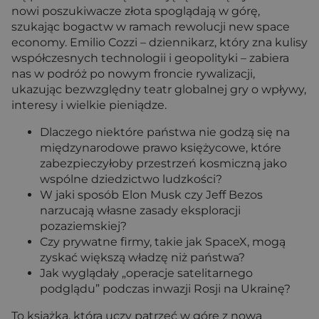
nowi poszukiwacze złota spoglądają w górę,
szukając bogactw w ramach rewolucji new space
economy. Emilio Cozzi – dziennikarz, który zna kulisy
współczesnych technologii i geopolityki – zabiera
nas w podróż po nowym froncie rywalizacji,
ukazując bezwzględny teatr globalnej gry o wpływy,
interesy i wielkie pieniądze.
Dlaczego niektóre państwa nie godzą się na
międzynarodowe prawo księżycowe, które
zabezpieczyłoby przestrzeń kosmiczną jako
wspólne dziedzictwo ludzkości?
W jaki sposób Elon Musk czy Jeff Bezos
narzucają własne zasady eksploracji
pozaziemskiej?
Czy prywatne firmy, takie jak SpaceX, mogą
zyskać większą władzę niż państwa?
Jak wyglądały „operacje satelitarnego
podglądu” podczas inwazji Rosji na Ukrainę?
To książka, która uczy patrzeć w górę z nową