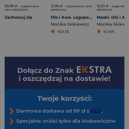
99,99 zł
12,99 zł
12,53 zł
- sugerowana
- sugerowana cena
- sugerowan
cena detaliczna
detaliczna
detaliczna
Zachowuj się
Olo i Awa. Logopedyczna zabawa. Kamyki
Monika Skikiewicz
Monika Skikiew
10,0 (3)
9,1 (47)
Dołącz do
Znak
i oszczędzaj na dostawie!
Twoje korzyści:
Darmowa dostawa od 99 zł z
Specjalne zniżki tylko dla klubowiczów