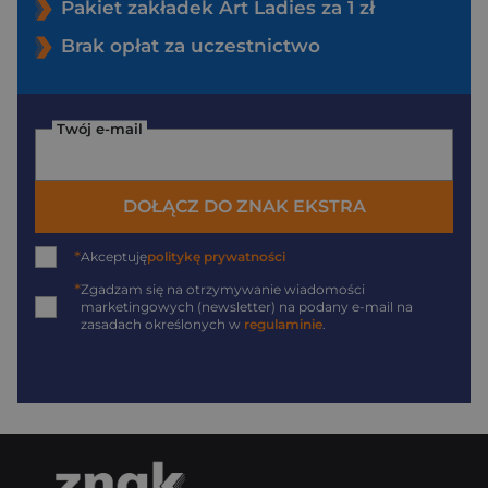
Pakiet zakładek Art Ladies za 1 zł
Brak opłat za uczestnictwo
Twój e-mail
DOŁĄCZ DO ZNAK EKSTRA
*
Akceptuję
politykę prywatności
*
Zgadzam się na otrzymywanie wiadomości
marketingowych (newsletter) na podany
e-mail
na
zasadach określonych w
regulaminie
.