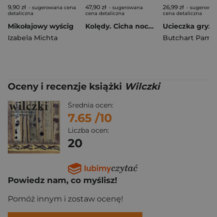
9,90 zł
47,90 zł
26,99 zł
- sugerowana cena
- sugerowana
- sugerowa
detaliczna
cena detaliczna
cena detaliczna
Mikołajowy wyścig
Kolędy. Cicha noc. Śpiewamy i słuchamy
Izabela Michta
Butchart Pame
Oceny i recenzje książki
Wilczki
Średnia ocen:
7.65
/10
Liczba ocen:
20
Powiedz nam, co myślisz!
Pomóż innym i zostaw ocenę!