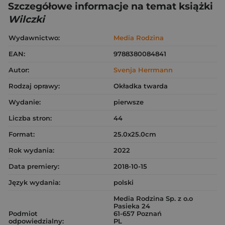
Szczegółowe informacje na temat książki
Wilczki
Wydawnictwo:
Media Rodzina
EAN:
9788380084841
Autor:
Svenja Herrmann
Rodzaj oprawy:
Okładka twarda
Wydanie:
pierwsze
Liczba stron:
44
Format:
25.0x25.0cm
Rok wydania:
2022
Data premiery:
2018-10-15
Język wydania:
polski
Media Rodzina Sp. z o.o
Pasieka 24
Podmiot
61-657 Poznań
odpowiedzialny:
PL