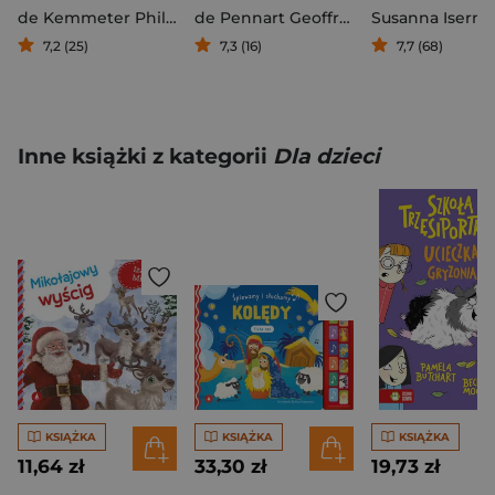
de Kemmeter Philippe
de Pennart Geoffroy
Susanna Isern
7,2 (25)
7,3 (16)
7,7 (68)
Inne książki z kategorii
Dla dzieci
KSIĄŻKA
KSIĄŻKA
KSIĄŻKA
11,64 zł
33,30 zł
19,73 zł