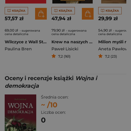
KSIĄŻKA
KSIĄŻKA
KSIĄŻKA
57,57 zł
47,94 zł
29,99 zł
69,00 zł
79,90 zł
54,90 zł
- sugerowana
- sugerowana
- sugerowa
cena detaliczna
cena detaliczna
cena detaliczna
Wilczyce z Wall Street. Nieopowiedziana historia kobiet w świecie finansów
Krew na naszych rękach? Religia Holocaustu i tożsamość Europy
Paulina Bren
Paweł Lisicki
7,2 (161)
7,2 (23)
Oceny i recenzje książki
Wojna i
demokracja
Średnia ocen:
~
/10
Liczba ocen:
0