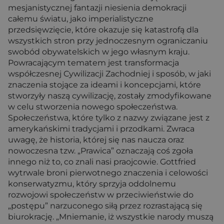
mesjanistycznej fantazji niesienia demokracji
całemu światu, jako imperialistyczne
przedsięwzięcie, które okazuje się katastrofą dla
wszystkich stron przy jednoczesnym ograniczaniu
swobód obywatelskich w jego własnym kraju.
Powracającym tematem jest transformacja
współczesnej Cywilizacji Zachodniej i sposób, w jaki
znaczenia stojące za ideami i koncepcjami, które
stworzyły naszą cywilizację, zostały zmodyfikowane
w celu stworzenia nowego społeczeństwa.
Społeczeństwa, które tylko z nazwy związane jest z
amerykańskimi tradycjami i przodkami. Zwraca
uwagę, że historia, której się nas naucza oraz
nowoczesna tzw. „Prawica” oznaczają coś zgoła
innego niż to, co znali nasi praojcowie. Gottfried
wytrwale broni pierwotnego znaczenia i celowości
konserwatyzmu, który sprzyja oddolnemu
rozwojowi społeczeństw w przeciwieństwie do
„postępu” narzuconego siłą przez rozrastającą się
biurokrację. „Mniemanie, iż wszystkie narody muszą