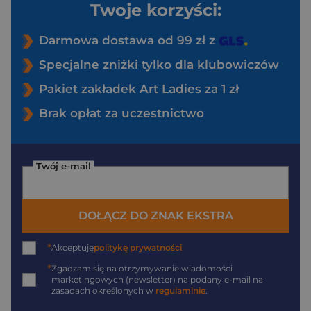
Twoje korzyści:
Darmowa dostawa od 99 zł z
Specjalne zniżki tylko dla klubowiczów
Pakiet zakładek Art Ladies za 1 zł
Brak opłat za uczestnictwo
Twój e-mail
DOŁĄCZ DO ZNAK EKSTRA
*
Akceptuję
politykę prywatności
*
Zgadzam się na otrzymywanie wiadomości
marketingowych (newsletter) na podany
e-mail
na
zasadach określonych w
regulaminie
.