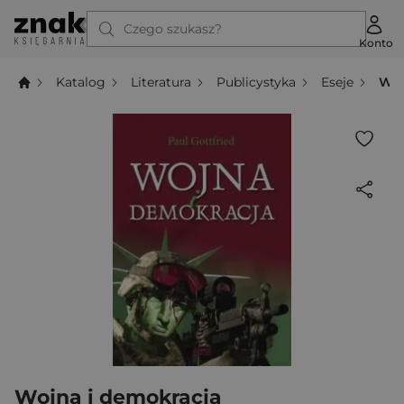
Czego szukasz?
Konto
Katalog
Literatura
Publicystyka
Eseje
Woj
Wojna i demokracja