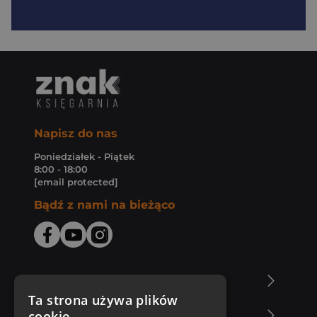
Napisz do nas
Poniedziałek - Piątek
8:00 - 18:00
[email protected]
Bądź z nami na bieżąco
O Księgarni Znak
Ta strona używa plików
cookie
Zakupy u nas