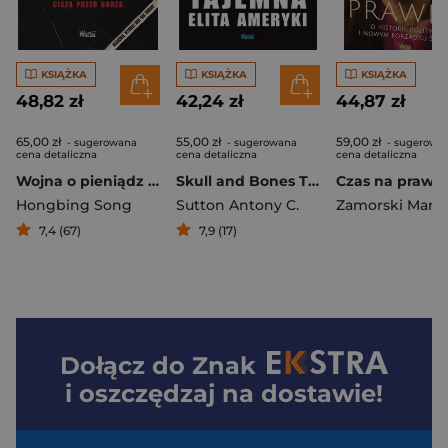
KSIĄŻKA
KSIĄŻKA
KSIĄŻKA
48,82 zł
42,24 zł
44,87 zł
65,00 zł
55,00 zł
59,00 zł
- sugerowana
- sugerowana
- sugerowa
cena detaliczna
cena detaliczna
cena detaliczna
Wojna o pieniądz 4 Cisza przed burzą
Skull and Bones Tajemna elita Ameryki
Hongbing Song
Sutton Antony C.
Zamorski Marek
7,4 (67)
7,9 (17)
Dołącz do
Znak
i oszczędzaj na dostawie!