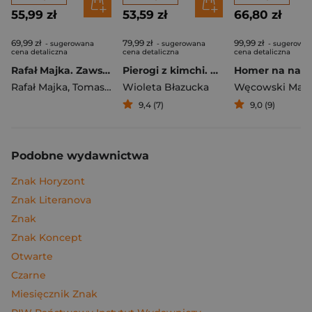
55,99 zł
53,59 zł
66,80 zł
69,99 zł
79,99 zł
99,99 zł
- sugerowana
- sugerowana
- sugerowa
cena detaliczna
cena detaliczna
cena detaliczna
Rafał Majka. Zawsze z przodu. Rozmawia Tomasz Kalemba - książka z autografem
Pierogi z kimchi. Moje ulubione azjatyckie przepisy
Rafał Majka
,
Tomasz Kalemba
Wioleta Błazucka
Węcowski Mar
9,4 (7)
9,0 (9)
Podobne wydawnictwa
Znak Horyzont
Znak Literanova
Znak
Znak Koncept
Otwarte
Czarne
Miesięcznik Znak