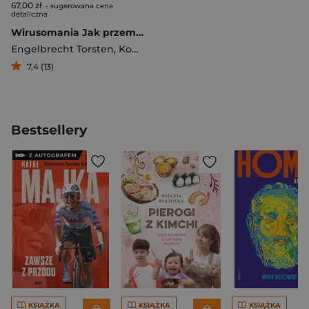
67,00 zł
- sugerowana cena
detaliczna
Wirusomania Jak przemysł medyczny bezustannie wymyśla epidemie i czerpie z nich gigantyczne zyski
Engelbrecht Torsten
,
Kohnlein Claus
7,4 (13)
Bestsellery
KSIĄŻKA
KSIĄŻKA
KSIĄŻKA