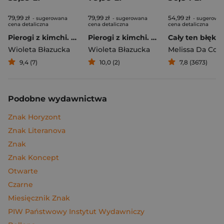
79,99 zł
79,99 zł
54,99 zł
- sugerowana
- sugerowana
- sugerowa
cena detaliczna
cena detaliczna
cena detaliczna
Pierogi z kimchi. Moje ulubione azjatyckie przepisy
Pierogi z kimchi. Moje ulubione azjatyckie przepisy - książka z autografem
Cały ten błękit
Wioleta Błazucka
Wioleta Błazucka
Melissa Da Cos
9,4 (7)
10,0 (2)
7,8 (3673)
Podobne wydawnictwa
Znak Horyzont
Znak Literanova
Znak
Znak Koncept
Otwarte
Czarne
Miesięcznik Znak
PIW Państwowy Instytut Wydawniczy