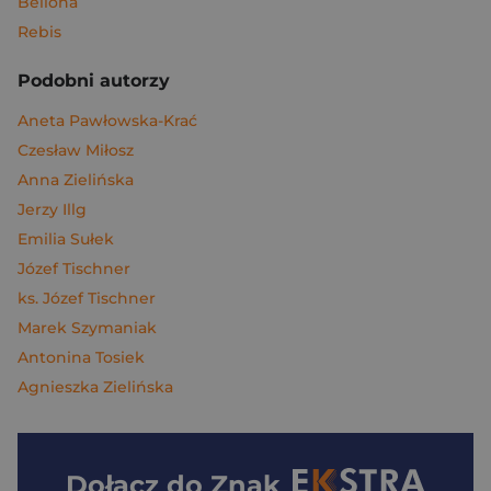
Bellona
Rebis
Podobni autorzy
Aneta Pawłowska-Krać
Czesław Miłosz
Anna Zielińska
Jerzy Illg
Emilia Sułek
Józef Tischner
ks. Józef Tischner
Marek Szymaniak
Antonina Tosiek
Agnieszka Zielińska
Dołącz do
Znak