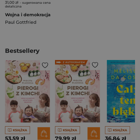
31,00 zł
- sugerowana cena
detaliczna
Wojna i demokracja
Paul Gottfried
Bestsellery
KSIĄŻKA
KSIĄŻKA
KSIĄŻKA
53,59 zł
79,99 zł
36,84 zł