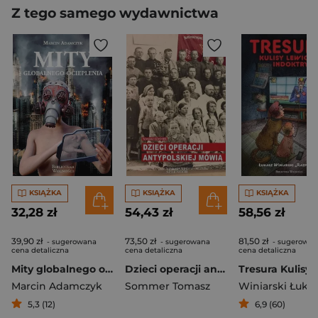
Z tego samego wydawnictwa
KSIĄŻKA
KSIĄŻKA
KSIĄŻKA
32,28 zł
54,43 zł
58,56 zł
39,90 zł
73,50 zł
81,50 zł
- sugerowana
- sugerowana
- sugerowan
cena detaliczna
cena detaliczna
cena detaliczna
Mity globalnego ocieplenia
Dzieci operacji antypolskiej mówią
Marcin Adamczyk
Sommer Tomasz
5,3 (12)
6,9 (60)