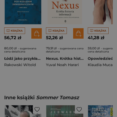
KSIĄŻKA
KSIĄŻKA
KSIĄŻKA
56,72 zł
52,26 zł
41,28 zł
80,00 zł
79,91 zł
59,00 zł
- sugerowana
- sugerowana cena
- sugerowa
cena detaliczna
detaliczna
cena detaliczna
Łódź jako przykład miasta zwijającego...
Nexus. Krótka historia informacji
Rakowski Witold
Yuval Noah Harari
Klaudia Muca
Inne książki
Sommer Tomasz