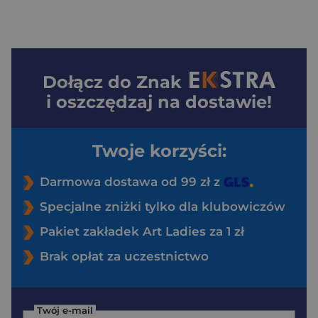
Dołącz do
Znak
i oszczędzaj na dostawie!
Twoje korzyści:
Darmowa dostawa od 99 zł z
Specjalne zniżki tylko dla klubowiczów
Pakiet zakładek Art Ladies za 1 zł
Brak opłat za uczestnictwo
Twój e-mail