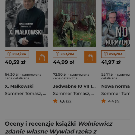
KSIĄŻKA
KSIĄŻKA
KSIĄŻKA
40,59 zł
44,99 zł
41,97 zł
64,30 zł
72,90 zł
55,71 zł
- sugerowana
- sugerowana
- sugerowan
cena detaliczna
cena detaliczna
detaliczna
X. Małkowski
Jedwabne 10 VII 1941 Rekonstrukcja mordu
Sommer Tomasz
,
Pazio Rafał
Sommer Tomasz
,
Marek Jan Chodaki
Sommer Tomas
6,6 (22)
4,4 (19)
Oceny i recenzje książki
Wolniewicz
zdanie własne Wywiad rzeka z