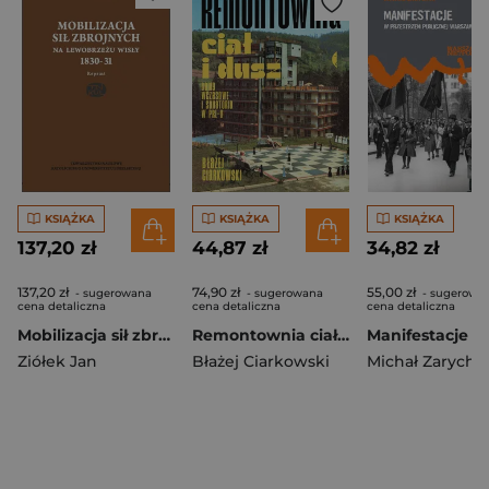
KSIĄŻKA
KSIĄŻKA
KSIĄŻKA
137,20 zł
44,87 zł
34,82 zł
137,20 zł
74,90 zł
55,00 zł
- sugerowana
- sugerowana
- sugerowa
cena detaliczna
cena detaliczna
cena detaliczna
Mobilizacja sił zbrojnych na lewobrzeżu Wisły 1830-31(reprint)
Remontownia ciał i dusz. Domy wczasowe i sanatoria w PRL-u
Ziółek Jan
Błażej Ciarkowski
Michał Zarycht