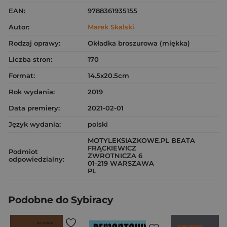
EAN:
9788361935155
Autor:
Marek Skalski
Rodzaj oprawy:
Okładka broszurowa (miękka)
Liczba stron:
170
Format:
14.5x20.5cm
Rok wydania:
2019
Data premiery:
2021-02-01
Język wydania:
polski
MOTYLEKSIAZKOWE.PL BEATA
FRĄCKIEWICZ
Podmiot
ZWROTNICZA 6
odpowiedzialny:
01-219 WARSZAWA
PL
Podobne do Sybiracy