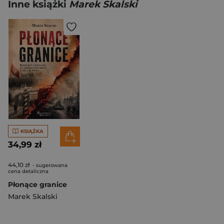
Inne książki
Marek Skalski
KSIĄŻKA
34,99 zł
44,10 zł
- sugerowana
cena detaliczna
Płonące granice
Marek Skalski