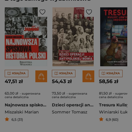
KSIĄŻKA
KSIĄŻKA
KSIĄŻKA
47,51 zł
54,43 zł
58,56 zł
63,00 zł
73,50 zł
81,50 zł
- sugerowana
- sugerowana
- sugerowan
cena detaliczna
cena detaliczna
cena detaliczna
Najnowsza spiskowa historia Polski
Dzieci operacji antypolskiej mówią
Miszalski Marian
Sommer Tomasz
6,5 (31)
6,9 (60)