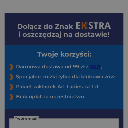
Dołącz do
Znak
i oszczędzaj na dostawie!
Twoje korzyści:
Darmowa dostawa od 99 zł z
Specjalne zniżki tylko dla klubowiczów
Pakiet zakładek Art Ladies za 1 zł
Brak opłat za uczestnictwo
Twój e-mail