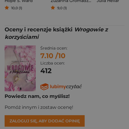
Hope S. Ward
Zuzanna Gromadzińska
Julia Hellar
10,0 (1)
9,0 (1)
Oceny i recenzje książki
Wrogowie z
korzyściami
Średnia ocen:
7.10
/10
Liczba ocen:
412
Powiedz nam, co myślisz!
Pomóż innym i zostaw ocenę!
ZALOGUJ SIĘ, ABY DODAĆ OPINIĘ