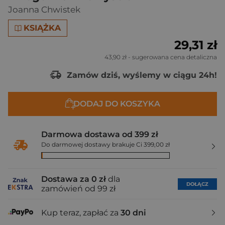
Joanna Chwistek
KSIĄŻKA
29,31 zł
43,90 zł
- sugerowana cena detaliczna
Zamów dziś, wyślemy w ciągu 24h!
DODAJ DO KOSZYKA
Darmowa dostawa od 399 zł
Do darmowej dostawy brakuje Ci 399,00 zł
Dostawa za 0 zł
dla
DOŁĄCZ
zamówień od 99 zł
Kup teraz, zapłać za
30 dni