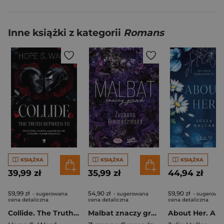
Inne książki z kategorii
Romans
KSIĄŻKA
KSIĄŻKA
KSIĄŻKA
39,99 zł
35,99 zł
44,94 zł
59,99 zł
54,90 zł
59,90 zł
- sugerowana
- sugerowana
- sugerowa
cena detaliczna
cena detaliczna
cena detaliczna
Collide. The Truth Between Us
Malbat znaczy grzech