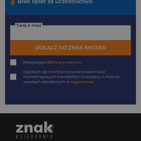
Brak opłat za uczestnictwo
Twój e-mail
DOŁĄCZ DO ZNAK EKSTRA
*
Akceptuję
politykę prywatności
*
Zgadzam się na otrzymywanie wiadomości
marketingowych (newsletter) na podany
e-mail
na
zasadach określonych w
regulaminie
.