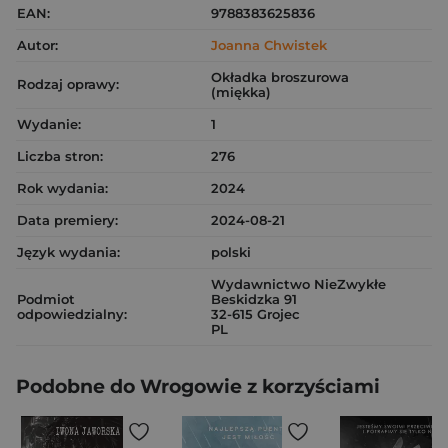
EAN:
9788383625836
Autor:
Joanna Chwistek
Okładka broszurowa
Rodzaj oprawy:
(miękka)
Wydanie:
1
Liczba stron:
276
Rok wydania:
2024
Data premiery:
2024-08-21
Język wydania:
polski
Wydawnictwo NieZwykłe
Podmiot
Beskidzka 91
odpowiedzialny:
32-615 Grojec
PL
Podobne do Wrogowie z korzyściami