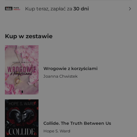
Kup teraz, zapłać za
30 dni
Kup w zestawie
Wrogowie z korzyściami
Joanna Chwistek
Collide. The Truth Between Us
Hope S. Ward