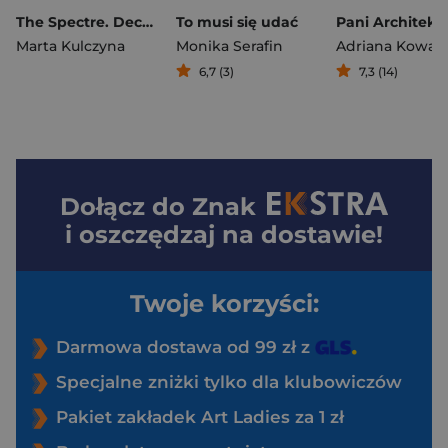
The Spectre. Decadence. Tom 4
To musi się udać
Pani Architekt
Marta Kulczyna
Monika Serafin
Adriana Kowalc
6,7 (3)
7,3 (14)
Dołącz do
Znak
i oszczędzaj na dostawie!
Twoje korzyści:
Darmowa dostawa od 99 zł z
Specjalne zniżki tylko dla klubowiczów
Pakiet zakładek Art Ladies za 1 zł