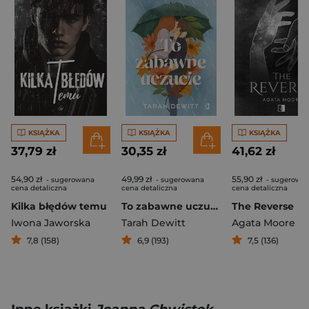
KSIĄŻKA
KSIĄŻKA
KSIĄŻKA
37,79 zł
30,35 zł
41,62 zł
54,90 zł
49,99 zł
55,90 zł
- sugerowana
- sugerowana
- sugerowa
cena detaliczna
cena detaliczna
cena detaliczna
Kilka błędów temu
To zabawne uczucie
The Reverse
Iwona Jaworska
Tarah Dewitt
Agata Moore
7,8 (158)
6,9 (193)
7,5 (136)