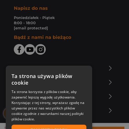
Napisz do nas
Poniedziałek - Piątek
8:00 - 18:00
[email protected]
Bądź z nami na bieżąco
O Księgarni Znak
Ta strona używa plików
cookie
Zakupy u nas
Ta strona korzysta z plików cookie, aby
Nasza oferta
zapewnić lepszą wygodę użytkowania.
Korzystając z tej strony, wyrażasz zgodę na
używanie przez nas wszystkich plików
Nasi autorzy
cookie zgodnie z warunkami naszej polityki
plików cookie.