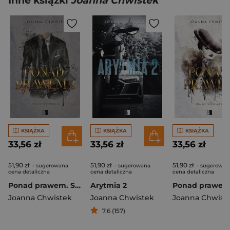
Inne książki
Joanna Chwistek
KSIĄŻKA
KSIĄŻKA
KSIĄŻKA
33,56 zł
33,56 zł
33,56 zł
51,90 zł
51,90 zł
51,90 zł
- sugerowana
- sugerowana
- sugerowan
cena detaliczna
cena detaliczna
cena detaliczna
Ponad prawem. Straight to Revenge. Tom 2
Arytmia 2
Joanna Chwistek
Joanna Chwistek
Joanna Chwist
7,6 (157)