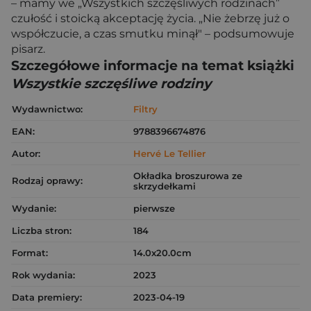
– mamy we „Wszystkich szczęśliwych rodzinach”
czułość i stoicką akceptację życia. „Nie żebrzę już o
współczucie, a czas smutku minął" – podsumowuje
pisarz.
Szczegółowe informacje na temat książki
Wszystkie szczęśliwe rodziny
Wydawnictwo:
Filtry
EAN:
9788396674876
Autor:
Hervé Le Tellier
Okładka broszurowa ze
Rodzaj oprawy:
skrzydełkami
Wydanie:
pierwsze
Liczba stron:
184
Format:
14.0x20.0cm
Rok wydania:
2023
Data premiery:
2023-04-19