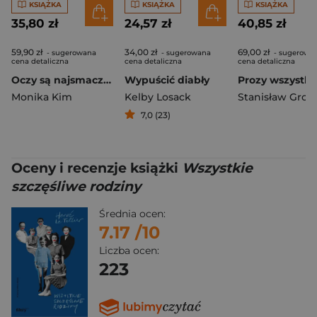
KSIĄŻKA
KSIĄŻKA
KSIĄŻKA
35,80 zł
24,57 zł
40,85 zł
59,90 zł
34,00 zł
69,00 zł
- sugerowana
- sugerowana
- sugerowa
cena detaliczna
cena detaliczna
cena detaliczna
Oczy są najsmaczniejsze
Wypuścić diabły
Monika Kim
Kelby Losack
7,0 (23)
Oceny i recenzje książki
Wszystkie
szczęśliwe rodziny
Średnia ocen:
7.17
/10
Liczba ocen:
223