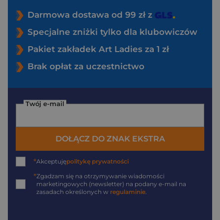
Darmowa dostawa od 99 zł z
Specjalne zniżki tylko dla klubowiczów
Pakiet zakładek Art Ladies za 1 zł
Brak opłat za uczestnictwo
Twój e-mail
DOŁĄCZ DO ZNAK EKSTRA
*
Akceptuję
politykę prywatności
*
Zgadzam się na otrzymywanie wiadomości
marketingowych (newsletter) na podany
e-mail
na
zasadach określonych w
regulaminie
.