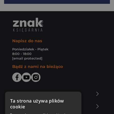
Napisz do nas
Poniedziałek - Piątek
8:00 - 18:00
[email protected]
Bądź z nami na bieżąco
O Księgarni Znak
Ta strona używa plików
cookie
Zakupy u nas