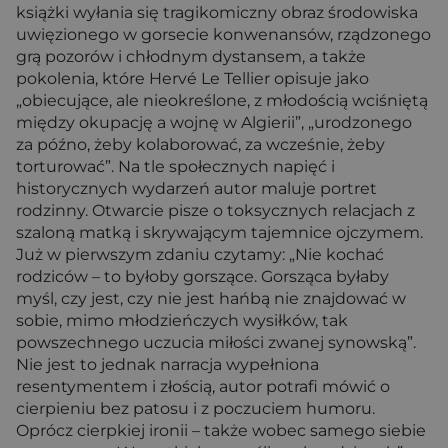
książki wyłania się tragikomiczny obraz środowiska
uwięzionego w gorsecie konwenansów, rządzonego
grą pozorów i chłodnym dystansem, a także
pokolenia, które Hervé Le Tellier opisuje jako
„obiecujące, ale nieokreślone, z młodością wciśniętą
między okupację a wojnę w Algierii”, „urodzonego
za późno, żeby kolaborować, za wcześnie, żeby
torturować”. Na tle społecznych napięć i
historycznych wydarzeń autor maluje portret
rodzinny. Otwarcie pisze o toksycznych relacjach z
szaloną matką i skrywającym tajemnice ojczymem.
Już w pierwszym zdaniu czytamy: „Nie kochać
rodziców – to byłoby gorszące. Gorsząca byłaby
myśl, czy jest, czy nie jest hańbą nie znajdować w
sobie, mimo młodzieńczych wysiłków, tak
powszechnego uczucia miłości zwanej synowską”.
Nie jest to jednak narracja wypełniona
resentymentem i złością, autor potrafi mówić o
cierpieniu bez patosu i z poczuciem humoru.
Oprócz cierpkiej ironii – także wobec samego siebie