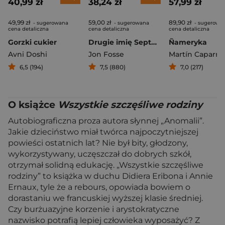
40,99 zł
38,24 zł
57,99 zł
49,99 zł
59,00 zł
89,90 zł
- sugerowana
- sugerowana
- sugerowa
cena detaliczna
cena detaliczna
cena detaliczna
Gorzki cukier
Drugie imię Septologia I-II
Ñameryka
Avni Doshi
Jon Fosse
Martín Caparró
6,5 (194)
7,5 (880)
7,0 (217)
O książce
Wszystkie szczęśliwe rodziny
Autobiograficzna proza autora słynnej „Anomalii”.
Jakie dzieciństwo miał twórca najpoczytniejszej
powieści ostatnich lat? Nie był bity, głodzony,
wykorzystywany, uczęszczał do dobrych szkół,
otrzymał solidną edukację. „Wszystkie szczęśliwe
rodziny” to książka w duchu Didiera Eribona i Annie
Ernaux, tyle że a rebours, opowiada bowiem o
dorastaniu we francuskiej wyższej klasie średniej.
Czy burżuazyjne korzenie i arystokratyczne
nazwisko potrafią lepiej człowieka wyposażyć? Z