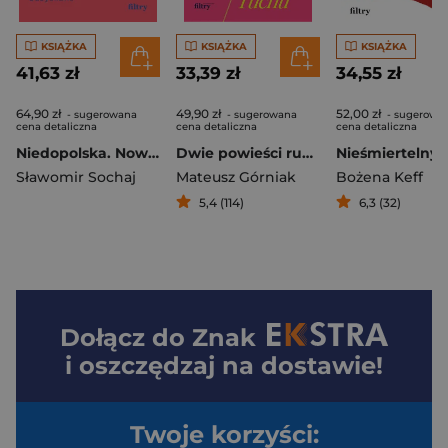
KSIĄŻKA
KSIĄŻKA
KSIĄŻKA
41,63 zł
33,39 zł
34,55 zł
64,90 zł
49,90 zł
52,00 zł
- sugerowana
- sugerowana
- sugerowa
cena detaliczna
cena detaliczna
cena detaliczna
Niedopolska. Nowe spojrzenie na Ziemie Odzyskane
Dwie powieści ruchu
Nieśmiertelny
Sławomir Sochaj
Mateusz Górniak
Bożena Keff
5,4 (114)
6,3 (32)
Dołącz do
Znak
i oszczędzaj na dostawie!
Twoje korzyści: