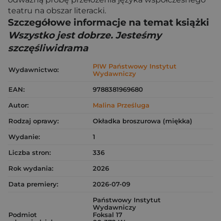
teatru na obszar literacki.
Szczegółowe informacje na temat książki
Wszystko jest dobrze. Jesteśmy
szczęśliwidrama
PIW Państwowy Instytut
Wydawnictwo:
Wydawniczy
EAN:
9788381969680
Autor:
Malina Prześluga
Rodzaj oprawy:
Okładka broszurowa (miękka)
Wydanie:
1
Liczba stron:
336
Rok wydania:
2026
Data premiery:
2026-07-09
Państwowy Instytut
Wydawniczy
Podmiot
Foksal 17