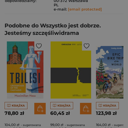
odpowiedzialny:
00-372 Warszawa
PL
e-mail:
[email protected]
Podobne do Wszystko jest dobrze.
Jesteśmy szczęśliwidrama
KSIĄŻKA
KSIĄŻKA
KSIĄŻKA
78,80 zł
60,45 zł
123,98 zł
104,00 zł
99,00 zł
164,00 zł
- sugerowana
- sugerowana
- sugerow