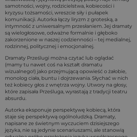
samotności, wojny, rodzicielstwa, kobiecości i
kryzysu tożsamości, wreszcie siły i pułapek
komunikacji. Autorka łączy liryzm z groteską, a
intymność z uniwersalnym przesłaniem. Jej dramaty
są wielogłosowe, odważne formalnie i głęboko
zakorzenione w naszej codzienności – tej medialnej,
rodzinnej, politycznej i emocjonalnej.
Dramaty Prześlugi można czytać lub oglądać
(mamy tu nawet coś na kształt dramatu
wizualnego!) jako przejmującą opowieść o żałobie,
monolog ciała, buntu i dojrzewania. Słychać w nich
też kobiecy głos z wnętrza wojny. Utwory na głosy,
które zapisała Prześluga, wyrastają z tradycji teatru
absurdu.
Autorka eksponuje perspektywę kobiecą, która
staje się perspektywą ogólnoludzką. Dramaty,
napisane ze świetnym wyczuciem dzisiejszego
języka, nie są jedynie scenariuszami, ale stanowią
odważną próbę przełożenia języka współczesnego