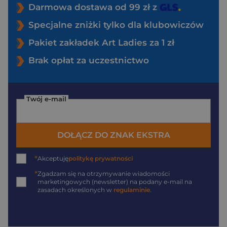
Darmowa dostawa od 99 zł z
Specjalne zniżki tylko dla klubowiczów
Pakiet zakładek Art Ladies za 1 zł
Brak opłat za uczestnictwo
Twój e-mail
DOŁĄCZ DO ZNAK EKSTRA
*
Akceptuję
politykę prywatności
*
Zgadzam się na otrzymywanie wiadomości
marketingowych (newsletter) na podany
e-mail
na
zasadach określonych w
regulaminie
.