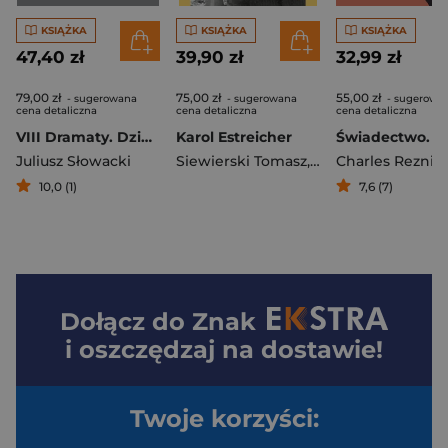
KSIĄŻKA
KSIĄŻKA
KSIĄŻKA
47,40 zł
39,90 zł
32,99 zł
79,00 zł
75,00 zł
55,00 zł
- sugerowana
- sugerowana
- sugerowa
cena detaliczna
cena detaliczna
cena detaliczna
VIII Dramaty. Dzieła zebrane
Karol Estreicher
Juliusz Słowacki
Siewierski Tomasz
,
Artur Wójcik
Charles Rezniko
10,0 (1)
7,6 (7)
Dołącz do
Znak
i oszczędzaj na dostawie!
Twoje korzyści: