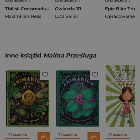
cena detaliczna
cena detaliczna
cena detaliczna
Tbilisi. Crossroads of the Caucasus
Gwiazda 111
Maximilian Hess
Lutz Seiler
Inne książki
Malina Prześluga
KSIĄŻKA
KSIĄŻKA
KSIĄŻKA