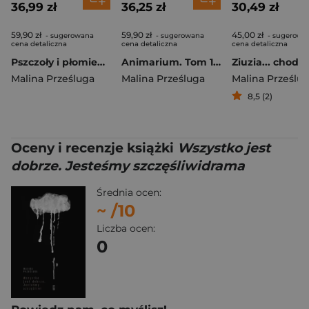
36,99 zł
36,25 zł
30,49 zł
59,90 zł
59,90 zł
45,00 zł
- sugerowana
- sugerowana
- sugerowa
cena detaliczna
cena detaliczna
cena detaliczna
Pszczoły i płomienie. Animarium. Tom 2
Animarium. Tom 1 Wybrańcy ukrytego świata
Malina Prześluga
Malina Prześluga
Malina Prześlu
8,5 (2)
Oceny i recenzje książki
Wszystko jest
dobrze. Jesteśmy szczęśliwidrama
Średnia ocen:
~
/10
Liczba ocen:
0