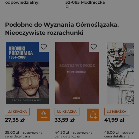
odpowiedzialny:
32-085 Modlniczka
PL
Podobne do Wyznania Górnoślązaka.
Nieoczywiste rozrachunki
KSIĄŻKA
KSIĄŻKA
KSIĄŻKA
27,35 zł
33,59 zł
41,99 zł
39,00 zł
44,30 zł
45,00 zł
- sugerowana
- sugerowana
- sugerowa
cena detaliczna
cena detaliczna
cena detaliczna