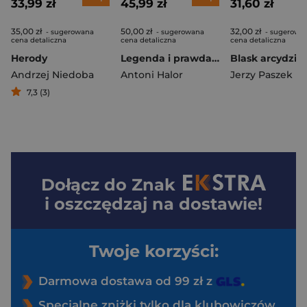
33,99 zł
45,99 zł
31,60 zł
35,00 zł
50,00 zł
32,00 zł
- sugerowana
- sugerowana
- sugerowa
cena detaliczna
cena detaliczna
cena detaliczna
Herody
Legenda i prawda. Eliasz i Pistulka w kulturze...
Blask arcydzieł
Andrzej Niedoba
Antoni Halor
Jerzy Paszek
7,3 (3)
Dołącz do
Znak
i oszczędzaj na dostawie!
Twoje korzyści:
Darmowa dostawa od 99 zł z
Specjalne zniżki tylko dla klubowiczów