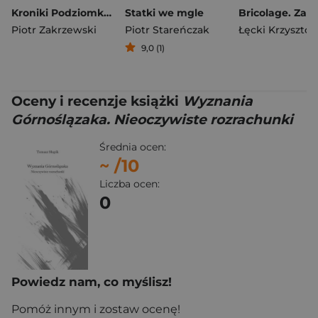
Kroniki Podziomka 1984-2009
Statki we mgle
Piotr Zakrzewski
Piotr Stareńczak
Łęcki Krzysztof
9,0 (1)
Oceny i recenzje książki
Wyznania
Górnoślązaka. Nieoczywiste rozrachunki
Średnia ocen:
~
/10
Liczba ocen:
0
Powiedz nam, co myślisz!
Pomóż innym i zostaw ocenę!