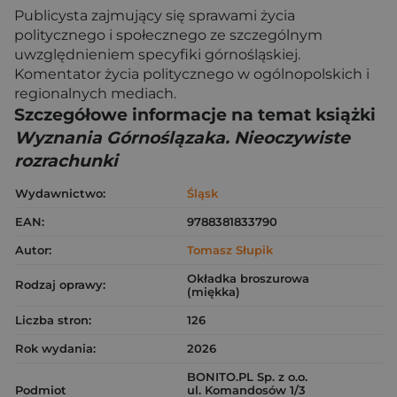
Publicysta zajmujący się sprawami życia
politycznego i społecznego ze szczególnym
uwzględnieniem specyfiki górnośląskiej.
Komentator życia politycznego w ogólnopolskich i
regionalnych mediach.
Szczegółowe informacje na temat książki
Wyznania Górnoślązaka. Nieoczywiste
rozrachunki
Wydawnictwo:
Śląsk
EAN:
9788381833790
Autor:
Tomasz Słupik
Okładka broszurowa
Rodzaj oprawy:
(miękka)
Liczba stron:
126
Rok wydania:
2026
BONITO.PL Sp. z o.o.
Podmiot
ul. Komandosów 1/3