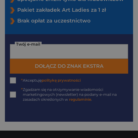
Pakiet zakładek Art Ladies za 1 zł
Brak opłat za uczestnictwo
Twój e-mail
DOŁĄCZ DO ZNAK EKSTRA
*
Akceptuję
politykę prywatności
*
Zgadzam się na otrzymywanie wiadomości
marketingowych (newsletter) na podany
e-mail
na
zasadach określonych w
regulaminie
.