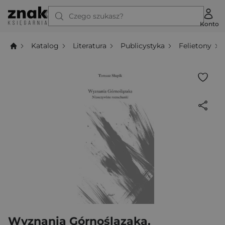
Czego szukasz?
Konto
Katalog
Literatura
Publicystyka
Felietony
Wyznania Górnoślązaka.