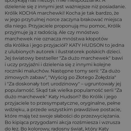
spotykają nas niezbyt miłe niespodzianki. A
dzielenie się z innymi jest ważniejsze niż posiadanie.
Królik KOCHA marchewki! Kocha je tak bardzo, że
w jego przytulnej norce zaczyna brakować miejsca
dla niego. Przyjaciele proponują mu pomoc, Królik
przyjmuje ją z radością. Ale czy mnóstwo
marchewek nie oznacza mnóstwa kłopotów
dla Królika i jego przyjaciół? KATY HUDSON to jedna
z ulubionych autorek i ilustratorek polskich dzieci.
Jej światowy bestseller "Za dużo marchewek" bawi
i uczy przyjaźni i dzielenia się z innymi kolejne
roczniki maluchów. Następne tomy serii: "Za dużo
zimowych zabaw", "Wyścig po Złotego Żołędzia"
i "Za doskonały tort urodzinowy" – ugruntowały jej
popularność. Skąd tak wielka popularność serii "Za
dużo marchewek" Katy Hudson? Bo Królik i jego
przyjaciele to przesympatyczne, oryginalne, pełne
wdzięku, a przede wszystkim prawdziwe postacie,
które mają też swoje słabości do przezwyciężania.
Bo kipiąca przygodami akcja rozśmiesza i wzrusza
do łez. Bo kolorowy, radosny świat, który Katy