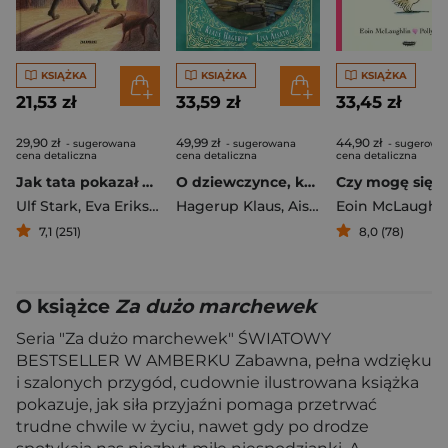
KSIĄŻKA
KSIĄŻKA
KSIĄŻKA
21,53 zł
33,59 zł
33,45 zł
29,90 zł
49,99 zł
44,90 zł
- sugerowana
- sugerowana
- sugerowa
cena detaliczna
cena detaliczna
cena detaliczna
Jak tata pokazał mi wszechświat
O dziewczynce, która chciała ocalić książki
Ulf Stark
,
Eva Eriksson
Hagerup Klaus
,
Aisato Lisa
Eoin McLaughli
7,1 (251)
8,0 (78)
O książce
Za dużo marchewek
Seria "Za dużo marchewek" ŚWIATOWY
BESTSELLER W AMBERKU Zabawna, pełna wdzięku
i szalonych przygód, cudownie ilustrowana książka
pokazuje, jak siła przyjaźni pomaga przetrwać
trudne chwile w życiu, nawet gdy po drodze