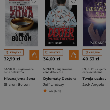
KSIĄŻKA
KSIĄŻKA
KSIĄŻKA
32,99 zł
34,60 zł
40,53 zł
54,90 zł
57,90 zł
69,90 zł
- sugerowana
- sugerowana
- sugerowa
cena detaliczna
cena detaliczna
cena detaliczna
Nieznajoma żona
Dylematy Dextera
Sharon Bolton
Jeff Lindsay
Jack Angelo
6,5 (1216)