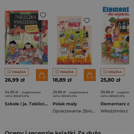
KSIĄŻKA
KSIĄŻKA
KSIĄŻKA
26,99 zł
18,89 zł
25,80 zł
34,99 zł
29,99 zł
39,99 zł
- sugerowana
- sugerowana
- sugerowa
cena detaliczna
cena detaliczna
cena detaliczna
Szkoła i ja. Tabliczka mnożenia. Sprytne sposoby bez wkuwania
Polak mały
Opracowanie Zbiorowe
Oceny i recenzje książki
Za dużo