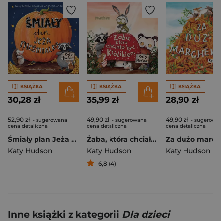
KSIĄŻKA
KSIĄŻKA
KSIĄŻKA
30,28 zł
35,99 zł
28,90 zł
52,90 zł
49,90 zł
49,90 zł
- sugerowana
- sugerowana
- sugerowa
cena detaliczna
cena detaliczna
cena detaliczna
Śmiały plan Jeża nieśmiałka wyd. 2026
Żaba, która chciała być Królikiem
Katy Hudson
Katy Hudson
Katy Hudson
6,8 (4)
Inne książki z kategorii
Dla dzieci