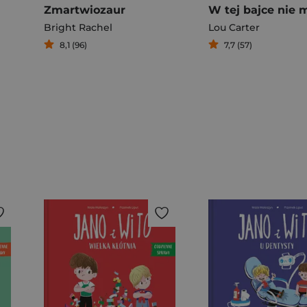
Zmartwiozaur
Bright Rachel
Lou Carter
8,1 (96)
7,7 (57)