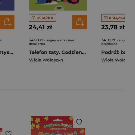
KSIĄŻKA
KSIĄŻKA
24,41 zł
23,78 zł
34,90 zł
34,90 zł
a
- sugerowana cena
- sugerowa
detaliczna
detaliczna
Jano i Wito u dentysty. Codzienne sprawy Jano i Wito
Telefon taty. Codzienne sprawy Jano i Wito. Jano i Wito
Wiola Wołoszyn
Wiola Wołoszy