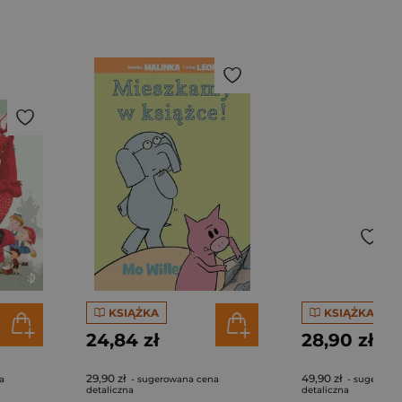
KSIĄŻKA
KSIĄŻKA
24,84 zł
28,90 zł
29,90 zł
49,90 zł
a
- sugerowana cena
- sugerowa
detaliczna
detaliczna