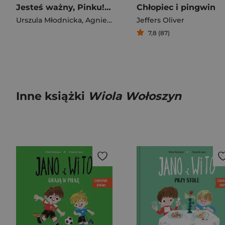
Jesteś ważny, Pinku! Książka o poczuciu własnej wartości dla dzieci i dla rodziców trochę też
Chłopiec i pingwin
Urszula Młodnicka
,
Agnieszka Waligóra
Jeffers Oliver
7,8 (87)
Inne książki
Wiola Wołoszyn