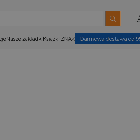
cje
Nasze zakładki
Książki ZNAK
Darmowa dostawa od 99