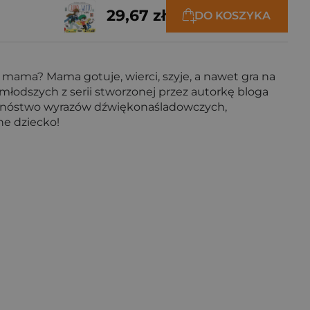
29,67 zł
DO KOSZYKA
i mama? Mama gotuje, wierci, szyje, a nawet gra na
młodszych z serii stworzonej przez autorkę bloga
a. Mnóstwo wyrazów dźwiękonaśladowczych,
dne dziecko!