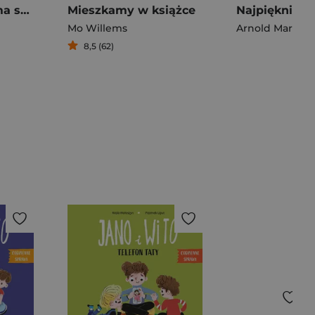
W tej bajce nie ma smoka
Mieszkamy w książce
Mo Willems
Arnold Marsha 
8,5 (62)