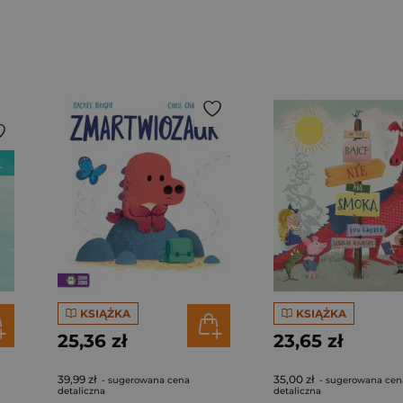
KSIĄŻKA
KSIĄŻKA
25,36 zł
23,65 zł
39,99 zł
35,00 zł
- sugerowana cena
- sugerowana cen
detaliczna
detaliczna