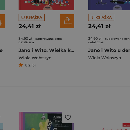
KSIĄŻKA
KSIĄŻKA
24,41 zł
24,41 zł
34,90 zł
34,90 zł
- sugerowana cena
- sugerowana cen
detaliczna
detaliczna
le
Jano i Wito. Wielka kłótnia
Wiola Wołoszyn
Wiola Wołoszyn
8,2 (5)