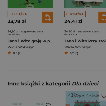
KSIĄŻKA
KSIĄŻKA
23,78 zł
24,41 zł
34,90 zł
34,90 zł
- sugerowana cena
- sugerowana cena
detaliczna
detaliczna
Jano i Wito grają w piłkę
Jano i Wito Przy sto
Wiola Wołoszyn
Wiola Wołoszyn
8,5 (2)
6,2 (6)
Inne książki z kategorii
Dla dzieci