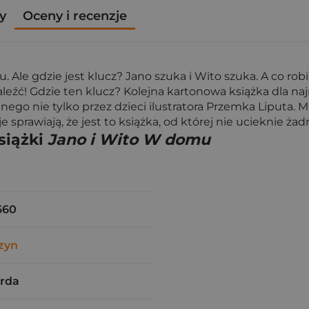
y
Oceny i recenzje
Ale gdzie jest klucz? Jano szuka i Wito szuka. A co rob
eźć! Gdzie ten klucz? Kolejna kartonowa książka dla naj
anego nie tylko przez dzieci ilustratora Przemka Liput
je sprawiają, że jest to książka, od której nie ucieknie ża
siążki
Jano i Wito W domu
660
zyn
rda