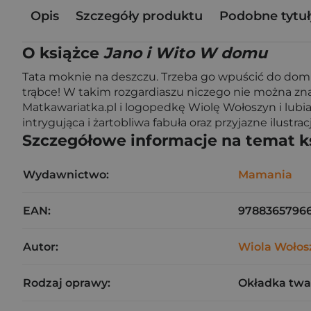
Opis
Szczegóły produktu
Podobne tytuł
O książce
Jano i Wito W domu
Tata moknie na deszczu. Trzeba go wpuścić do domu. 
trąbce! W takim rozgardiaszu niczego nie można znal
Matkawariatka.pl i logopedkę Wiolę Wołoszyn i lubi
intrygująca i żartobliwa fabuła oraz przyjazne ilustrac
Szczegółowe informacje na temat k
Wydawnictwo:
Mamania
EAN:
9788365796
Autor:
Wiola Wołos
Rodzaj oprawy:
Okładka twa