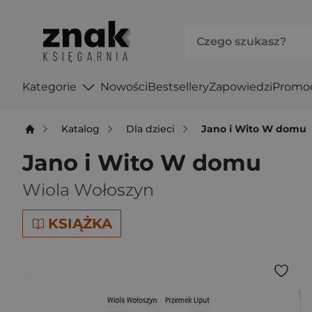
Kategorie
Nowości
Bestsellery
Zapowiedzi
Promo
Katalog
Dla dzieci
Jano i Wito W domu
Jano i Wito W domu
Wiola Wołoszyn
KSIĄŻKA