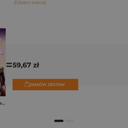
Zobacz więcej
=
59,67 zł
ZAMÓW ZESTAW
K-popowe łowczynie demonów. Mój golden journal. Oficjalny dziennik