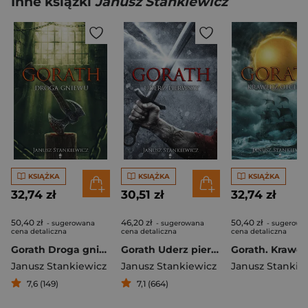
Inne książki
Janusz Stankiewicz
KSIĄŻKA
KSIĄŻKA
KSIĄŻKA
32,74 zł
30,51 zł
32,74 zł
50,40 zł
46,20 zł
50,40 zł
- sugerowana
- sugerowana
- sugerowa
cena detaliczna
cena detaliczna
cena detaliczna
Gorath Droga gniewu
Gorath Uderz pierwszy
Janusz Stankiewicz
Janusz Stankiewicz
Janusz Stankie
7,6 (149)
7,1 (664)