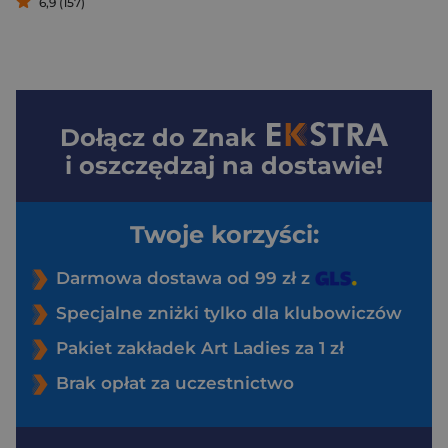
6,9 (157)
Dołącz do
Znak
i oszczędzaj na dostawie!
Twoje korzyści:
Darmowa dostawa od 99 zł z
Specjalne zniżki tylko dla klubowiczów
Pakiet zakładek Art Ladies za 1 zł
Brak opłat za uczestnictwo