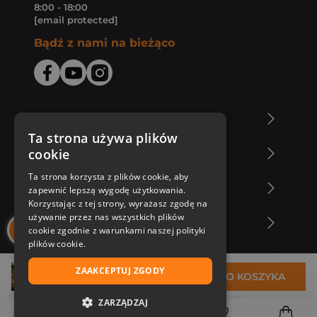
8:00 - 18:00
[email protected]
Bądź z nami na bieżąco
O Księgarni Znak
Ta strona używa plików
cookie
Zakupy u nas
Ta strona korzysta z plików cookie, aby
Nasza oferta
zapewnić lepszą wygodę użytkowania.
Korzystając z tej strony, wyrażasz zgodę na
używanie przez nas wszystkich plików
Nasi autorzy
cookie zgodnie z warunkami naszej polityki
plików cookie.
ZAAKCEPTUJ ZGODY
32,73 zł
DO KOSZYKA
ZARZĄDZAJ