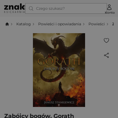
Czego szukasz?
Konto
Katalog
Powieści i opowiadania
Powieści
Za
Zabójcy bogów. Gorath