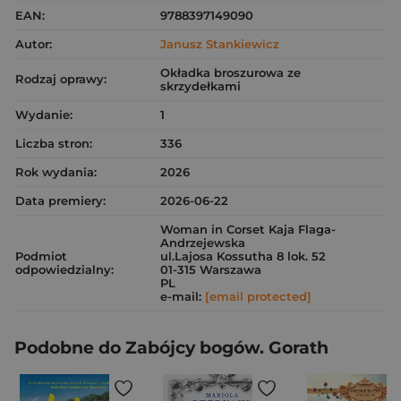
EAN:
9788397149090
Autor:
Janusz Stankiewicz
Okładka broszurowa ze
Rodzaj oprawy:
skrzydełkami
Wydanie:
1
Liczba stron:
336
Rok wydania:
2026
Data premiery:
2026-06-22
Woman in Corset Kaja Flaga-
Andrzejewska
Podmiot
ul.Lajosa Kossutha 8 lok. 52
odpowiedzialny:
01-315 Warszawa
PL
e-mail:
[email protected]
Podobne do Zabójcy bogów. Gorath