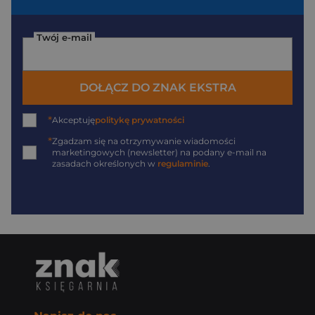
Twój e-mail
DOŁĄCZ DO ZNAK EKSTRA
*
Akceptuję
politykę prywatności
*
Zgadzam się na otrzymywanie wiadomości
marketingowych (newsletter) na podany
e-mail
na
zasadach określonych w
regulaminie
.