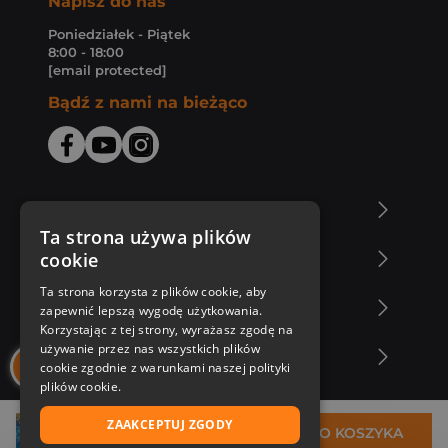
Napisz do nas
Poniedziałek - Piątek
8:00 - 18:00
[email protected]
Bądź z nami na bieżąco
O Księgarni Znak
Ta strona używa plików
cookie
Zakupy u nas
Ta strona korzysta z plików cookie, aby
Nasza oferta
zapewnić lepszą wygodę użytkowania.
Korzystając z tej strony, wyrażasz zgodę na
używanie przez nas wszystkich plików
Nasi autorzy
cookie zgodnie z warunkami naszej polityki
plików cookie.
ZAAKCEPTUJ ZGODY
36,99 zł
DO KOSZYKA