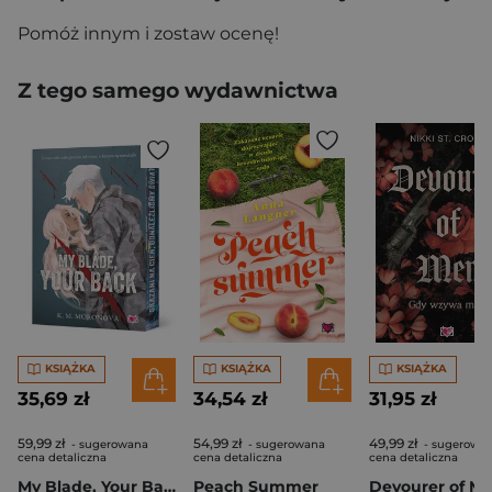
Pomóż innym i zostaw ocenę!
Z tego samego wydawnictwa
KSIĄŻKA
KSIĄŻKA
KSIĄŻKA
35,69 zł
34,54 zł
31,95 zł
59,99 zł
54,99 zł
49,99 zł
- sugerowana
- sugerowana
- sugerowa
cena detaliczna
cena detaliczna
cena detaliczna
My Blade, Your Back. Dark Forces (ilustrowane brzegi)
Peach Summer