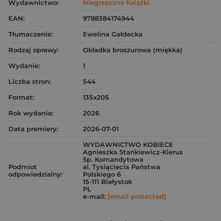
Wydawnictwo:
Niegrzeczne Książki
EAN:
9788384174944
Tłumaczenie:
Ewelina Gałdecka
Rodzaj oprawy:
Okładka broszurowa (miękka)
Wydanie:
1
Liczba stron:
544
Format:
135x205
Rok wydania:
2026
Data premiery:
2026-07-01
WYDAWNICTWO KOBIECE
Agnieszka Stankiewicz-Kierus
Sp. Komandytowa
Podmiot
al. Tysiąclecia Państwa
odpowiedzialny:
Polskiego 6
15-111 Białystok
PL
e-mail:
[email protected]