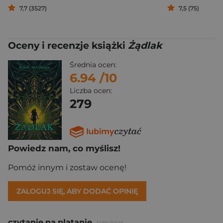
7,7 (3527)
7,5 (75)
Oceny i recenzje książki
Żądlak
Średnia ocen:
6.94
/10
Liczba ocen:
279
Powiedz nam, co myślisz!
Pomóż innym i zostaw ocenę!
ZALOGUJ SIĘ, ABY DODAĆ OPINIĘ
czytanie.na.platanie