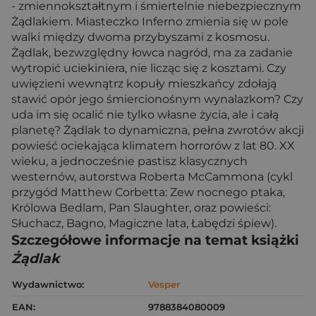
- zmiennokształtnym i śmiertelnie niebezpiecznym
Żądlakiem. Miasteczko Inferno zmienia się w pole
walki między dwoma przybyszami z kosmosu.
Żądlak, bezwzględny łowca nagród, ma za zadanie
wytropić uciekiniera, nie licząc się z kosztami. Czy
uwięzieni wewnątrz kopuły mieszkańcy zdołają
stawić opór jego śmiercionośnym wynalazkom? Czy
uda im się ocalić nie tylko własne życia, ale i całą
planetę? Żądlak to dynamiczna, pełna zwrotów akcji
powieść ociekająca klimatem horrorów z lat 80. XX
wieku, a jednocześnie pastisz klasycznych
westernów, autorstwa Roberta McCammona (cykl
przygód Matthew Corbetta: Zew nocnego ptaka,
Królowa Bedlam, Pan Slaughter, oraz powieści:
Słuchacz, Bagno, Magiczne lata, Łabędzi śpiew).
Szczegółowe informacje na temat książki
Żądlak
Wydawnictwo:
Vesper
EAN:
9788384080009