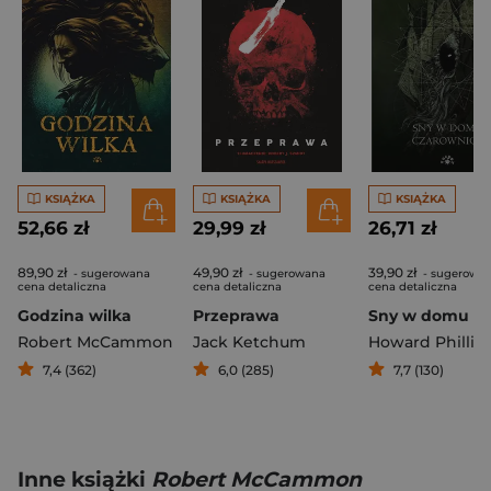
KSIĄŻKA
KSIĄŻKA
KSIĄŻKA
52,66 zł
29,99 zł
26,71 zł
89,90 zł
49,90 zł
39,90 zł
- sugerowana
- sugerowana
- sugerowa
cena detaliczna
cena detaliczna
cena detaliczna
Godzina wilka
Przeprawa
Robert McCammon
Jack Ketchum
7,4 (362)
6,0 (285)
7,7 (130)
Inne książki
Robert McCammon