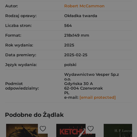
Autor:
Robert McCammon
Rodzaj oprawy:
Okładka twarda
Liczba stron:
564
Format:
218x149 mm
Rok wydania:
2025
Data premiery:
2025-02-25
Język wydania:
polski
Wydawnictwo Vesper Sp.z
o.o.
Podmiot
Gdyńska 30 A
odpowiedzialny:
62-004 Czerwonak
PL
e-mail:
[email protected]
Podobne do Żądlak