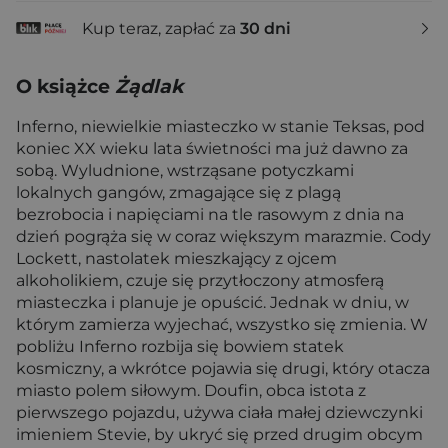
Kup teraz, zapłać za
30 dni
O książce
Żądlak
Inferno, niewielkie miasteczko w stanie Teksas, pod
koniec XX wieku lata świetności ma już dawno za
sobą. Wyludnione, wstrząsane potyczkami
lokalnych gangów, zmagające się z plagą
bezrobocia i napięciami na tle rasowym z dnia na
dzień pogrąża się w coraz większym marazmie. Cody
Lockett, nastolatek mieszkający z ojcem
alkoholikiem, czuje się przytłoczony atmosferą
miasteczka i planuje je opuścić. Jednak w dniu, w
którym zamierza wyjechać, wszystko się zmienia. W
pobliżu Inferno rozbija się bowiem statek
kosmiczny, a wkrótce pojawia się drugi, który otacza
miasto polem siłowym. Doufin, obca istota z
pierwszego pojazdu, używa ciała małej dziewczynki
imieniem Stevie, by ukryć się przed drugim obcym