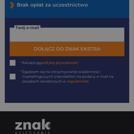
Brak opłat za uczestnictwo
Twój e-mail
DOŁĄCZ DO ZNAK EKSTRA
*
Akceptuję
politykę prywatności
*
Zgadzam się na otrzymywanie wiadomości
marketingowych (newsletter) na podany
e-mail
na
zasadach określonych w
regulaminie
.