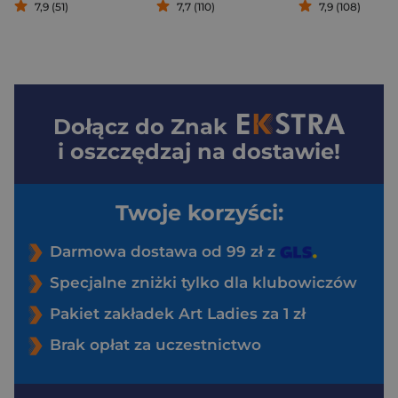
7,9 (51)
7,7 (110)
7,9 (108)
Dołącz do
Znak
i oszczędzaj na dostawie!
Twoje korzyści:
Darmowa dostawa od 99 zł z
Specjalne zniżki tylko dla klubowiczów
Pakiet zakładek Art Ladies za 1 zł
Brak opłat za uczestnictwo