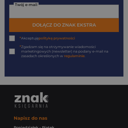
Twój e-mail
DOŁĄCZ DO ZNAK EKSTRA
*
Akceptuję
politykę prywatności
*
Zgadzam się na otrzymywanie wiadomości
marketingowych (newsletter) na podany
e-mail
na
zasadach określonych w
regulaminie
.
Napisz do nas
Poniedziałek - Piątek