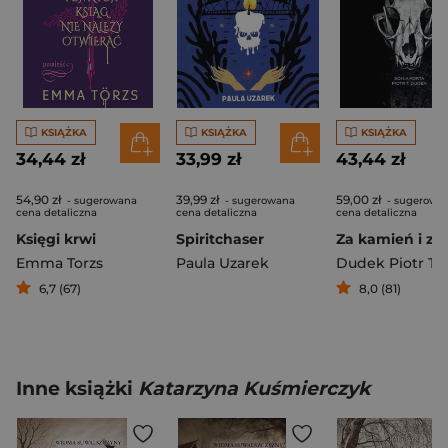
KSIĄŻKA
KSIĄŻKA
KSIĄŻKA
34,44 zł
33,99 zł
43,44 zł
54,90 zł
39,99 zł
59,00 zł
- sugerowana
- sugerowana
- sugerowa
cena detaliczna
cena detaliczna
cena detaliczna
Księgi krwi
Spiritchaser
Emma Torzs
Paula Uzarek
Dudek Piotr T.
6,7 (67)
8,0 (81)
Inne książki
Katarzyna Kuśmierczyk