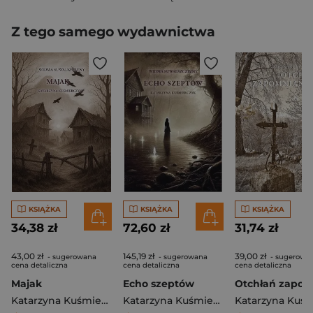
Z tego samego wydawnictwa
KSIĄŻKA
KSIĄŻKA
KSIĄŻKA
34,38 zł
72,60 zł
31,74 zł
43,00 zł
145,19 zł
39,00 zł
- sugerowana
- sugerowana
- sugerowa
cena detaliczna
cena detaliczna
cena detaliczna
Majak
Echo szeptów
Katarzyna Kuśmierczyk
Katarzyna Kuśmierczyk