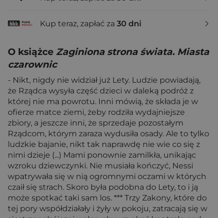
Kup teraz, zapłać za
30 dni
O książce
Zaginiona strona świata. Miasta
czarownic
- Nikt, nigdy nie widział już Lety. Ludzie powiadają,
że Rządca wysyła część dzieci w daleką podróż z
której nie ma powrotu. Inni mówią, że składa je w
ofierze matce ziemi, żeby rodziła wydajniejsze
zbiory, a jeszcze inni, że sprzedaje pozostałym
Rządcom, którym zaraza wydusiła osady. Ale to tylko
ludzkie bajanie, nikt tak naprawdę nie wie co się z
nimi dzieje (...) Mami ponownie zamilkła, unikając
wzroku dziewczynki. Nie musiała kończyć, Nessi
wpatrywała się w nią ogromnymi oczami w których
czaił się strach. Skoro była podobna do Lety, to i ją
może spotkać taki sam los. *** Trzy Zakony, które do
tej pory współdziałały i żyły w pokoju, zatracają się w