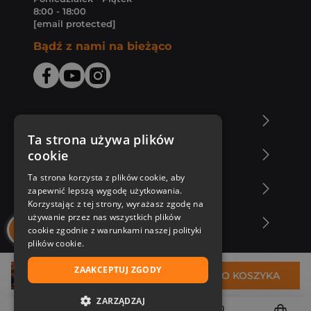
8:00 - 18:00
[email protected]
Bądź z nami na bieżąco
O Księgarni Znak
Ta strona używa plików
cookie
Zakupy u nas
Ta strona korzysta z plików cookie, aby
Nasza oferta
zapewnić lepszą wygodę użytkowania.
Korzystając z tej strony, wyrażasz zgodę na
używanie przez nas wszystkich plików
Nasi autorzy
cookie zgodnie z warunkami naszej polityki
plików cookie.
ZAAKCEPTUJ ZGODY
24,99 zł
DO KOSZYKA
ZARZĄDZAJ