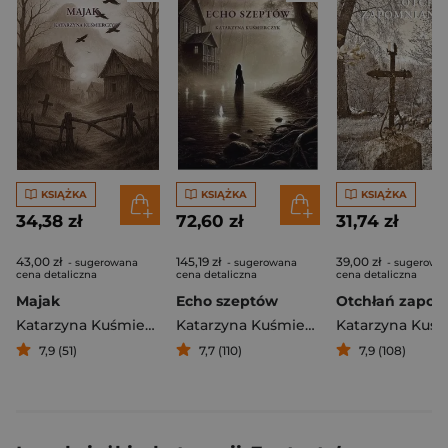
KSIĄŻKA
KSIĄŻKA
KSIĄŻKA
34,38 zł
72,60 zł
31,74 zł
43,00 zł
145,19 zł
39,00 zł
- sugerowana
- sugerowana
- sugerowa
cena detaliczna
cena detaliczna
cena detaliczna
Majak
Echo szeptów
Katarzyna Kuśmierczyk
Katarzyna Kuśmierczyk
7,9 (51)
7,7 (110)
7,9 (108)