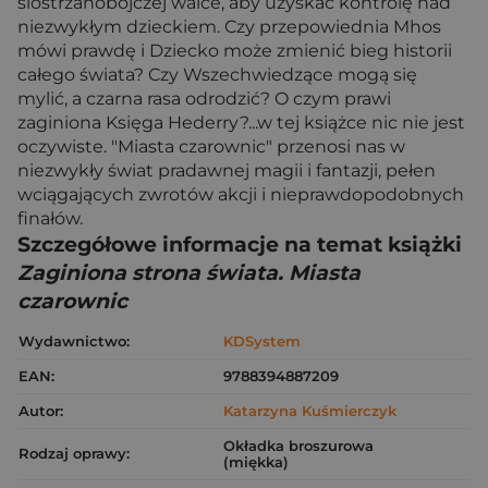
siostrzanobójczej walce, aby uzyskać kontrolę nad
niezwykłym dzieckiem. Czy przepowiednia Mhos
mówi prawdę i Dziecko może zmienić bieg historii
całego świata? Czy Wszechwiedzące mogą się
mylić, a czarna rasa odrodzić? O czym prawi
zaginiona Księga Hederry?...w tej książce nic nie jest
oczywiste. "Miasta czarownic" przenosi nas w
niezwykły świat pradawnej magii i fantazji, pełen
wciągających zwrotów akcji i nieprawdopodobnych
finałów.
Szczegółowe informacje na temat książki
Zaginiona strona świata. Miasta
czarownic
Wydawnictwo:
KDSystem
EAN:
9788394887209
Autor:
Katarzyna Kuśmierczyk
Okładka broszurowa
Rodzaj oprawy:
(miękka)