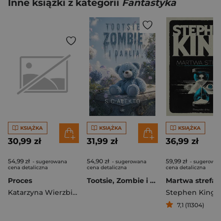
Inne książki z kategorii
Fantastyka
KSIĄŻKA
KSIĄŻKA
KSIĄŻKA
30,99 zł
31,99 zł
36,99 zł
54,99 zł
54,90 zł
59,99 zł
- sugerowana
- sugerowana
- sugerowa
cena detaliczna
cena detaliczna
cena detaliczna
Proces
Tootsie, Zombie i Dahlia
Martwa strefa
Katarzyna Wierzbicka
Stephen King
7,1 (11304)