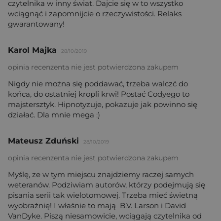
czytelnika w inny świat. Dajcie się w to wszystko
wciągnąć i zapomnijcie o rzeczywistości. Relaks
gwarantowany!
Karol Majka
28/10/2019
opinia recenzenta nie jest potwierdzona zakupem
Nigdy nie można się poddawać, trzeba walczć do
końca, do ostatniej kropli krwi! Postać Codyego to
majstersztyk. Hipnotyzuje, pokazuje jak powinno się
działać. Dla mnie mega :)
Mateusz Zduński
28/10/2019
opinia recenzenta nie jest potwierdzona zakupem
Myślę, ze w tym miejscu znajdziemy raczej samych
weteranów. Podziwiam autorów, którzy podejmują się
pisania serii tak wielotomowej. Trzeba mieć świetną
wyobraźnię! I właśnie to mają B.V. Larson i David
VanDyke. Piszą niesamowicie, wciągają czytelnika od