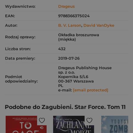
Wydawnictwo:
Drageus
EAN:
9788366375024
Autor:
B. V. Larson
,
David VanDyke
Okładka broszurowa
Rodzaj oprawy:
(miękka)
Liczba stron:
432
Data premiery:
2019-07-26
Drageus Publishing House
sp. z o.o.
Podmiot
Kopernika 5/L6
odpowiedzialny:
00-367 Warszawa
PL
e-mail:
[email protected]
Podobne do Zagubieni. Star Force. Tom 11