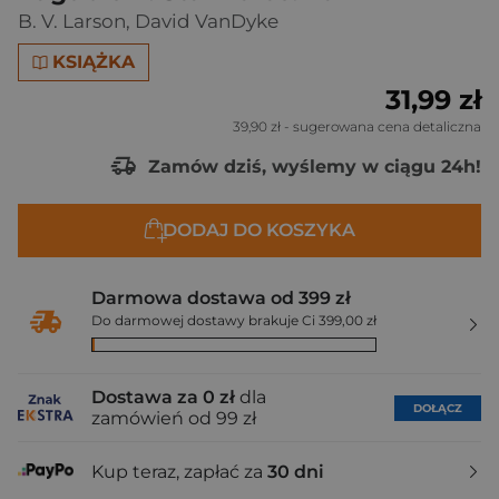
B. V. Larson
,
David VanDyke
KSIĄŻKA
31,99 zł
39,90 zł
- sugerowana cena detaliczna
Zamów dziś, wyślemy w ciągu 24h!
DODAJ DO KOSZYKA
Darmowa dostawa od 399 zł
Do darmowej dostawy brakuje Ci 399,00 zł
Dostawa za 0 zł
dla
DOŁĄCZ
zamówień od 99 zł
Kup teraz, zapłać za
30 dni