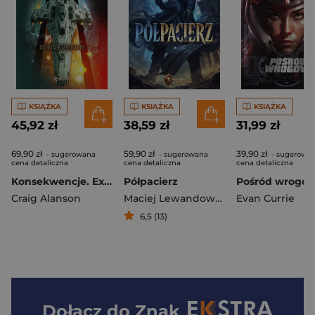
KSIĄŻKA
KSIĄŻKA
KSIĄŻKA
45,92 zł
38,59 zł
31,99 zł
69,90 zł
59,90 zł
39,90 zł
- sugerowana
- sugerowana
- sugerowa
cena detaliczna
cena detaliczna
cena detaliczna
Konsekwencje. Expeditionary Force. Tom 16
Półpacierz
Craig Alanson
Maciej Lewandowski
Evan Currie
6,5 (13)
Dołącz do
Znak