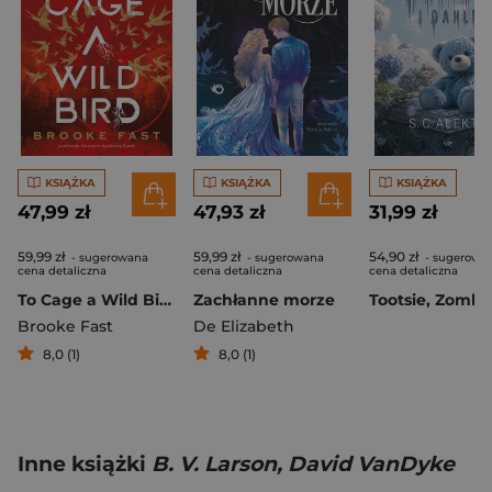
KSIĄŻKA
KSIĄŻKA
KSIĄŻKA
47,99 zł
47,93 zł
31,99 zł
59,99 zł
59,99 zł
54,90 zł
- sugerowana
- sugerowana
- sugerowa
cena detaliczna
cena detaliczna
cena detaliczna
To Cage a Wild Bird
Zachłanne morze
Brooke Fast
De Elizabeth
8,0 (1)
8,0 (1)
Inne książki
B. V. Larson, David VanDyke