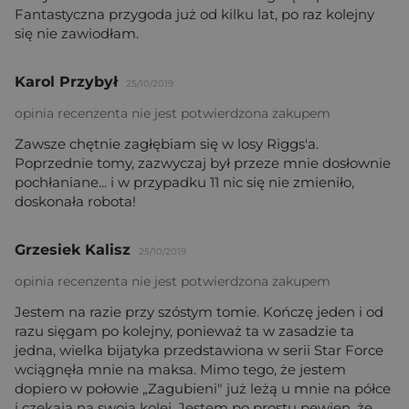
Fantastyczna przygoda już od kilku lat, po raz kolejny
się nie zawiodłam.
Karol Przybył
25/10/2019
opinia recenzenta nie jest potwierdzona zakupem
Zawsze chętnie zagłębiam się w losy Riggs'a.
Poprzednie tomy, zazwyczaj był przeze mnie dosłownie
pochłaniane... i w przypadku 11 nic się nie zmieniło,
doskonała robota!
Grzesiek Kalisz
25/10/2019
opinia recenzenta nie jest potwierdzona zakupem
Jestem na razie przy szóstym tomie. Kończę jeden i od
razu sięgam po kolejny, ponieważ ta w zasadzie ta
jedna, wielka bijatyka przedstawiona w serii Star Force
wciągnęła mnie na maksa. Mimo tego, że jestem
dopiero w połowie „Zagubieni" już leżą u mnie na półce
i czekają na swoją kolej. Jestem po prostu pewien, że