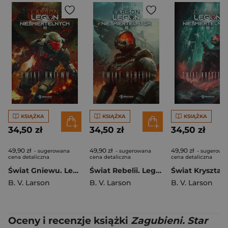
KSIĄŻKA
KSIĄŻKA
KSIĄŻKA
34,50 zł
34,50 zł
34,50 zł
49,90 zł
49,90 zł
49,90 zł
- sugerowana
- sugerowana
- sugerowa
cena detaliczna
cena detaliczna
cena detaliczna
Świat Gniewu. Legion Nieśmiertelnych. Tom 23
Świat Rebelii. Legion Nieśmiertelnych. Tom 22
B. V. Larson
B. V. Larson
B. V. Larson
Oceny i recenzje książki
Zagubieni. Star