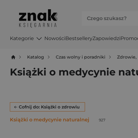
Kategorie
Nowości
Bestsellery
Zapowiedzi
Promo
Katalog
Czas wolny i poradniki
Zdrowie, 
Książki o medycynie nat
Po użyciu produkty będą automatycznie filtrowane. W
Cofnij do: Książki o zdrowiu
Książki o medycynie naturalnej
Liczba pozycji:
927