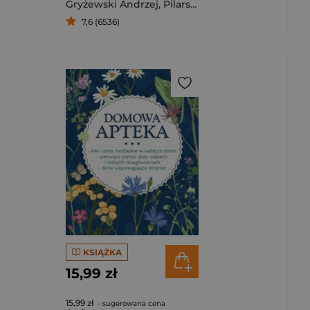
Gryżewski Andrzej
,
Pilarski Przemysław
7,6 (6536)
KSIĄŻKA
15,99 zł
15,99 zł
- sugerowana cena