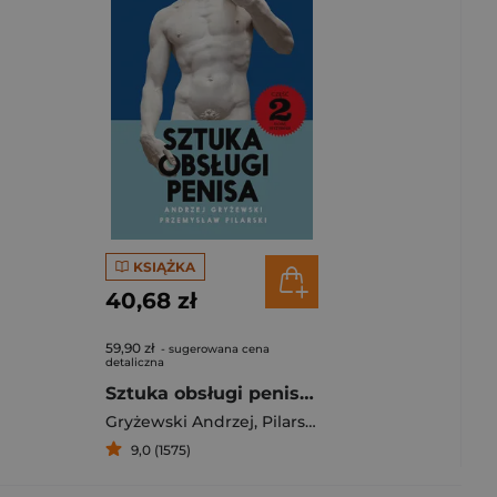
KSIĄŻKA
40,68 zł
59,90 zł
- sugerowana cena
detaliczna
Sztuka obsługi penisa 2 wyd. 2025
Gryżewski Andrzej
,
Pilarski Przemysław
9,0 (1575)