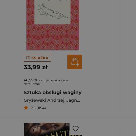
ybierz filtry.
KSIĄŻKA
33,99 zł
46,99 zł
- sugerowana cena
detaliczna
Sztuka obsługi waginy
Gryżewski Andrzej
,
Jagna Kaczanowska
7,5 (1154)