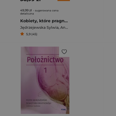
49,99 zł
- sugerowana cena
detaliczna
Kobiety, które pragną więcej Życie seksualne Polek – historie prawdziwe
Jędrzejewska Sylwia
,
Andrzej Depko
5,9 (45)