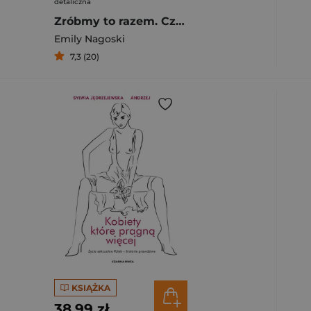
detaliczna
Zróbmy to razem. Czyli jak zadbać o dobry seks w długoletnich związkach
Emily Nagoski
7,3 (20)
KSIĄŻKA
38,99 zł