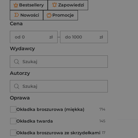
Po użyciu produkty będą automatycznie filtrowane. W
Bestsellery
Zapowiedzi
Nowości
Promocje
Cena
Brak ustawionego zakresu ceny.
Podaj zakres ceny w złotych.
–
od 0
zł
do 1000
zł
Wydawcy
Autorzy
Oprawa
Okładka broszurowa (miękka)
Liczba pozycji:
714
Okładka twarda
Liczba pozycji:
145
Okładka broszurowa ze skrzydełkami
Liczba pozycji:
17