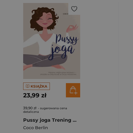
KSIĄŻKA
23,99 zł
39,90 zł
- sugerowana cena
detaliczna
Pussy joga Trening mięśni dna miednicy – twój sposób na zmysłowość, pewność siebie i dobry seks
Coco Berlin