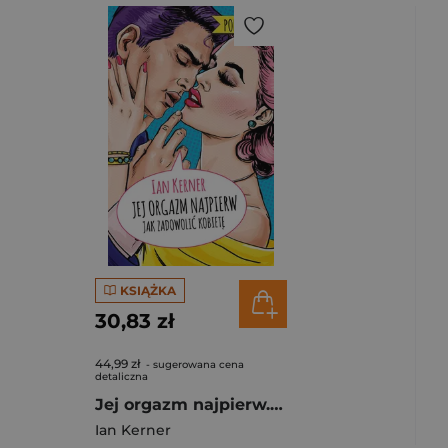
KSIĄŻKA
30,83 zł
44,99 zł
- sugerowana cena
detaliczna
Jej orgazm najpierw. Jak zadowolić kobietę wyd. 2025
Ian Kerner