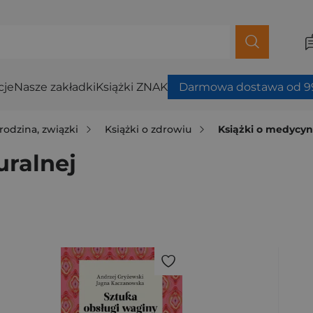
cje
Nasze zakładki
Książki ZNAK
Darmowa dostawa od 99
rodzina, związki
Książki o zdrowiu
Książki o medycyn
uralnej
ybierz filtry.