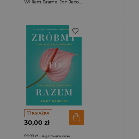
William Brame
,
Jon Jacobs
,
Gloria Brame
KSIĄŻKA
30,00 zł
59,99 zł
- sugerowana cena