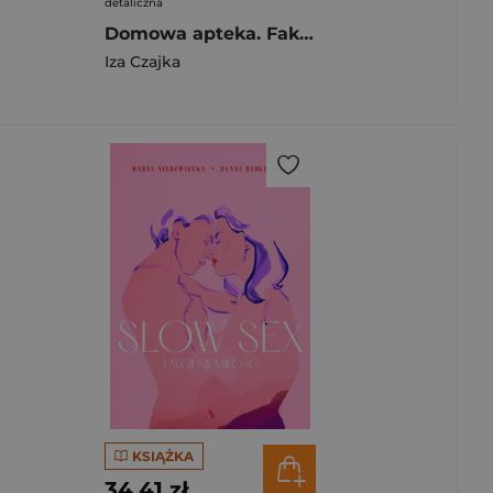
detaliczna
Domowa apteka. Fakt zdrowie
Iza Czajka
KSIĄŻKA
34,41 zł