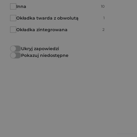
Inna
Liczba pozycji:
10
Okładka twarda z obwolutą
Liczba pozycji:
1
Okładka zintegrowana
Liczba pozycji:
2
Ukryj zapowiedzi
Pokazuj niedostępne