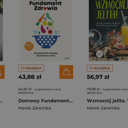
KSIĄŻKA
KSIĄŻKA
43,88 zł
56,97 zł
54,90 zł
79,99 zł
- sugerowana cena
- sugerowana cen
detaliczna
detaliczna
eczywo, które leczy, nie powoduje wzdęć ani nadwagi
Domowy Fundament Zdrowia. Jak czerpać zdrowie z leczniczej siły pokarmu na co dzień!
Marek Zaremba
Marek Zaremba