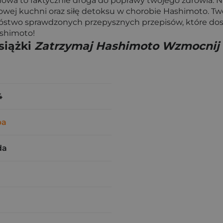
nowa to faktycznie droga do poprawy twojego zdrowia. N
zdrowej kuchni oraz siłę detoksu w chorobie Hashimoto.
óstwo sprawdzonych przepysznych przepisów, które dos
ashimoto!
siążki
Zatrzymaj Hashimoto Wzmocnij 
4
ba
da