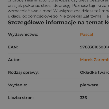
choroby Hashimoto. Sprawdzisz, czy dieta bezglute
oraz jak pokonać stres i depresję. Poznasz tajniki 
wzmacniać swoją moc! W książce znajdziesz też mn
układu odpornościowego. Nie zwlekaj! Zatrzymaj H
Szczegółowe informacje na temat k
Wydawnictwo:
Pascal
EAN:
978838103001
Autor:
Marek Zarem
Rodzaj oprawy:
Okładka twar
Wydanie:
pierwsze
Liczba stron:
336