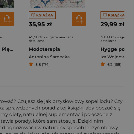
KSIĄŻKA
KSIĄŻKA
35,95 zł
29,99 zł
49,90 zł
39,99 zł
na
- sugerowana cena
- sugerowan
detaliczna
detaliczna
Mieszkaj pięknie. Piękne wnętrze to kwestia pomysłu, a nie pieniędzy
Modoterapia
Hygge po po
Antonina Samecka
Iza Wojnowska
5,8 (174)
6,2 (168)
rować? Czujesz się jak przysłowiowy sopel lodu? Czy
a sprawdzonych porad z tej książki, aby poczuć się
amy diety, naturalnej suplementacji połączone z
awia porady, które sam stosuje. Dzięki nim
ak diagnozować i w naturalny sposób leczyć objawy