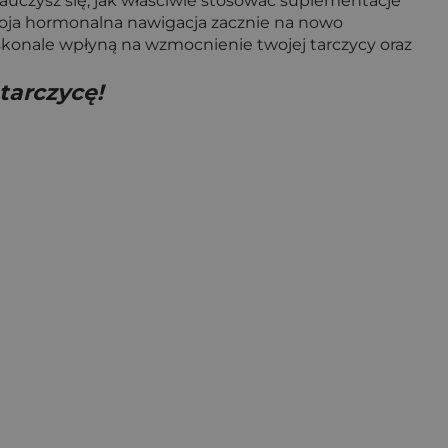
auczysz się, jak właściwie stosować suplementacje
 Twoja hormonalna nawigacja zacznie na nowo
konale wpłyną na wzmocnienie twojej tarczycy oraz
tarczycę!