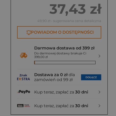
37,43 zł
49,90 zł
- sugerowana cena detaliczna
POWIADOM O DOSTĘPNOŚCI
Darmowa dostawa od 399 zł
Do darmowej dostawy brakuje Ci
399,00 zł
Dostawa za 0 zł
dla
DOŁĄCZ
zamówień od 99 zł
Kup teraz, zapłać za
30 dni
Kup teraz, zapłać za
30 dni