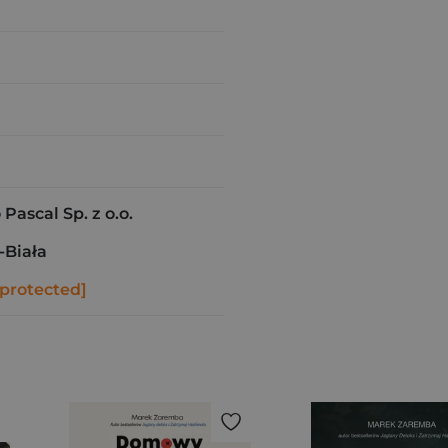
ascal Sp. z o.o.
-Biała
 protected]