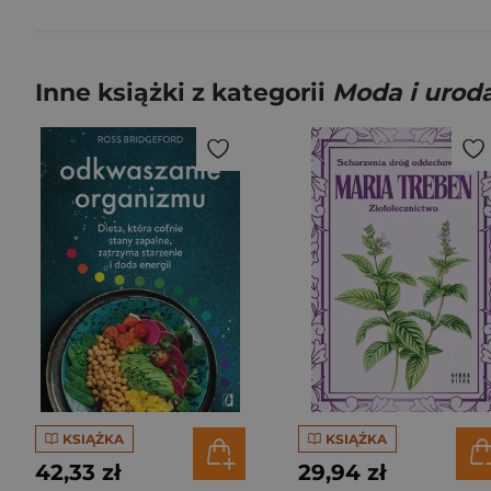
Inne książki z kategorii
Moda i urod
KSIĄŻKA
KSIĄŻKA
42,33 zł
29,94 zł