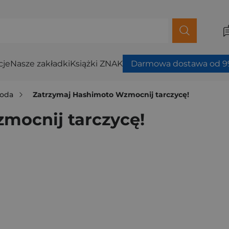
cje
Nasze zakładki
Książki ZNAK
Darmowa dostawa od 99
roda
Zatrzymaj Hashimoto Wzmocnij tarczycę!
mocnij tarczycę!