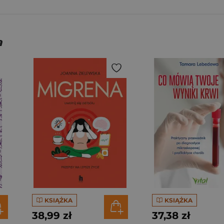
a
KSIĄŻKA
KSIĄŻKA
38,99 zł
37,38 zł