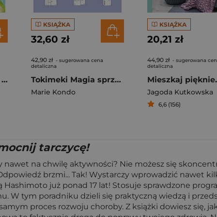
KSIĄŻKA
KSIĄŻKA
32,60 zł
20,21 zł
42,90 zł
44,90 zł
- sugerowana cena
- sugerowana ce
detaliczna
detaliczna
Hashimoto Droga do uzdrowienia siebie
Tokimeki Magia sprzątania w praktyce
Marie Kondo
Jagoda Kutkowska
6,6 (156)
ocnij tarczycę!
iły nawet na chwilę aktywności? Nie możesz się skoncent
 Odpowiedź brzmi... Tak! Wystarczy wprowadzić nawet kilk
obą Hashimoto już ponad 17 lat! Stosuje sprawdzone progr
 W tym poradniku dzieli się praktyczną wiedzą i przedst
samym proces rozwoju choroby. Z książki dowiesz się, j