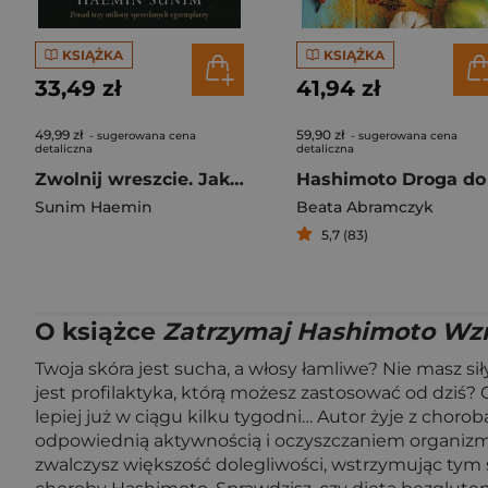
KSIĄŻKA
KSIĄŻKA
33,49 zł
41,94 zł
49,99 zł
59,90 zł
- sugerowana cena
- sugerowana cena
detaliczna
detaliczna
Zwolnij wreszcie. Jak odnaleźć spokój w świecie, który nigdy się nie zatrzymuje [wyd. 2026]
Sunim Haemin
Beata Abramczyk
5,7 (83)
O książce
Zatrzymaj Hashimoto Wzm
Twoja skóra jest sucha, a włosy łamliwe? Nie masz s
jest profilaktyka, którą możesz zastosować od dziś?
lepiej już w ciągu kilku tygodni… Autor żyje z chor
odpowiednią aktywnością i oczyszczaniem organizmu.
zwalczysz większość dolegliwości, wstrzymując tym 