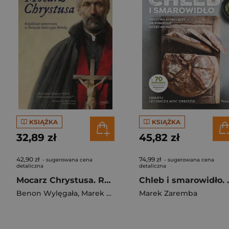
KSIĄŻKA
KSIĄŻKA
32,89 zł
45,82 zł
42,90 zł
74,99 zł
- sugerowana cena
- sugerowana cena
detaliczna
detaliczna
Mocarz Chrystusa. Rekolekcje zawierzenia ze Świętym Andrzejem Bobolą
Chleb i smarowidło. Pi
Benon Wylęgała
,
Marek Zaremba
Marek Zaremba