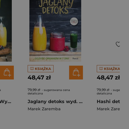
KSIĄŻKA
KSIĄŻKA
48,47 zł
48,47 zł
79,99 zł
79,99 zł
a
- sugerowana cena
- sugerowan
detaliczna
detaliczna
Wzmocnij jelita. Wygraj z lękiem i depresją, przestań zajadać stres wyd. 2024
Jaglany detoks wyd. 2024
Marek Zaremba
Marek Zaremb