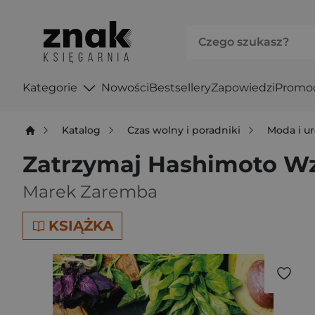
Kategorie
Nowości
Bestsellery
Zapowiedzi
Promo
Katalog
Czas wolny i poradniki
Moda i u
Zatrzymaj Hashimoto Wz
Marek Zaremba
KSIĄŻKA