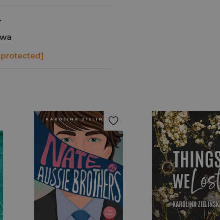
.
awa
 protected]