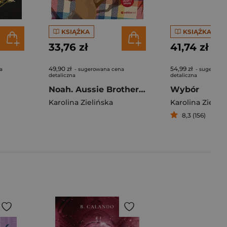
KSIĄŻKA
KSIĄŻKA
33,76 zł
41,74 zł
49,90 zł
54,99 zł
a
- sugerowana cena
- sugerowa
detaliczna
detaliczna
Noah. Aussie Brothers #1
Wybór
Karolina Zielińska
Karolina Zieliń
8,3 (156)