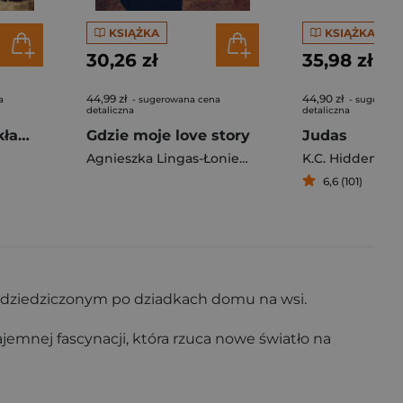
KSIĄŻKA
KSIĄŻKA
30,26 zł
35,98 zł
44,99 zł
44,90 zł
a
- sugerowana cena
- sugerowa
detaliczna
detaliczna
Tylko mnie nie okłamuj
Gdzie moje love story
Judas
Agnieszka Lingas-Łoniewska
K.C. Hiddensto
6,6 (101)
w odziedziczonym po dziadkach domu na wsi.
jemnej fascynacji, która rzuca nowe światło na