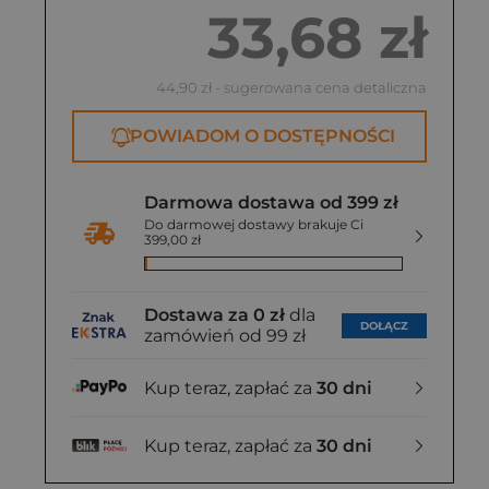
33,68 zł
44,90 zł
- sugerowana cena detaliczna
POWIADOM O DOSTĘPNOŚCI
Darmowa dostawa od 399 zł
Do darmowej dostawy brakuje Ci
399,00 zł
Dostawa za 0 zł
dla
DOŁĄCZ
zamówień od 99 zł
Kup teraz, zapłać za
30 dni
Kup teraz, zapłać za
30 dni