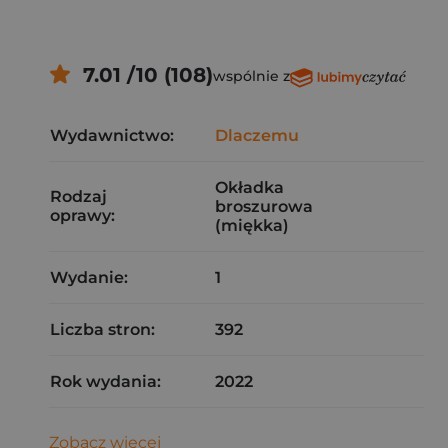
7.01 /10 (108)
wspólnie z
Wydawnictwo:
Dlaczemu
Okładka
Rodzaj
broszurowa
oprawy:
(miękka)
Wydanie:
1
Liczba stron:
392
Rok wydania:
2022
Zobacz więcej