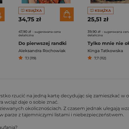
KSIĄŻKA
KSIĄŻKA
34,75 zł
25,51 zł
47,90 zł
39,90 zł
- sugerowana cena
- sugerowana cen
detaliczna
detaliczna
Do pierwszej randki
Aleksandra Rochowiak
Kinga Tatkowska
7,1 (119)
7,7 (112)
zystko rzucić na jedną kartę decydując się zamieszkać 
a wciąż daje o sobie znać.
odziewanych okolicznościach. Z czasem jednak ulegają wza
w parze z tajemniczymi listami i niebezpieczeństwem.
aufania?