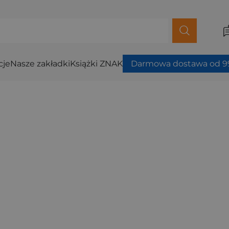
cje
Nasze zakładki
Książki ZNAK
Darmowa dostawa od 99