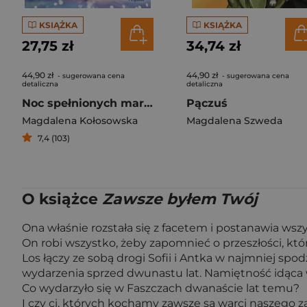
KSIĄŻKA
KSIĄŻKA
27,75 zł
34,74 zł
44,90 zł
44,90 zł
- sugerowana cena
- sugerowana cena
detaliczna
detaliczna
Noc spełnionych marzeń
Pączuś
Magdalena Kołosowska
Magdalena Szweda
7,4 (103)
O książce
Zawsze byłem Twój
Ona właśnie rozstała się z facetem i postanawia ws
On robi wszystko, żeby zapomnieć o przeszłości, któr
Los łączy ze sobą drogi Sofii i Antka w najmniej sp
wydarzenia sprzed dwunastu lat. Namiętność idąca 
Co wydarzyło się w Faszczach dwanaście lat temu?
I czy ci, których kochamy zawsze są warci naszego z