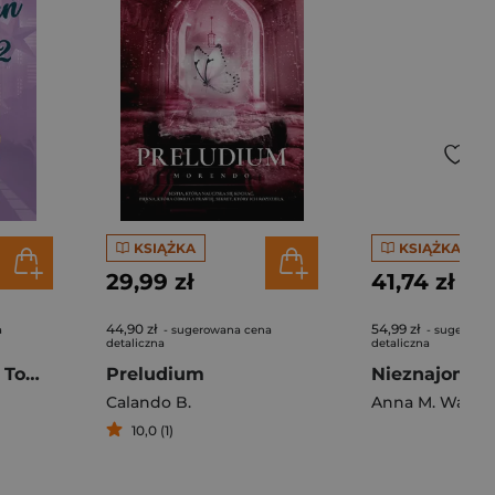
KSIĄŻKA
KSIĄŻKA
29,99 zł
41,74 zł
44,90 zł
54,99 zł
a
- sugerowana cena
- sugerowa
detaliczna
detaliczna
Sięgając marzeń. Tom 2
Preludium
Nieznajoma z
Calando B.
Anna M. Wan
10,0 (1)