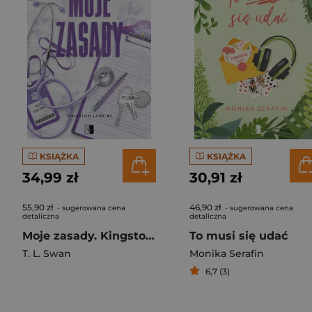
KSIĄŻKA
KSIĄŻKA
34,99 zł
30,91 zł
55,90 zł
46,90 zł
- sugerowana cena
- sugerowana cena
detaliczna
detaliczna
Moje zasady. Kingston Lane. Tom 1
To musi się udać
T. L. Swan
Monika Serafin
6,7 (3)