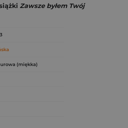
siążki
Zawsze byłem Twój
3
ńska
zurowa (miękka)