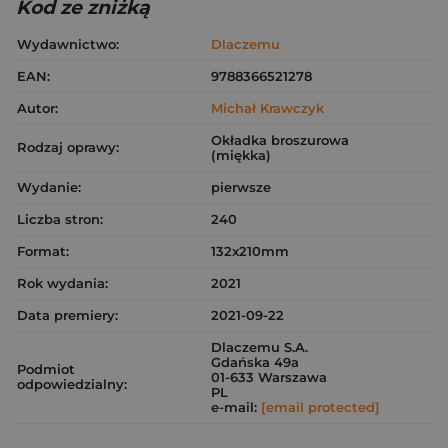
Kod ze zniżką
Wydawnictwo:
Dlaczemu
EAN:
9788366521278
Autor:
Michał Krawczyk
Okładka broszurowa
Rodzaj oprawy:
(miękka)
Wydanie:
pierwsze
Liczba stron:
240
Format:
132x210mm
Rok wydania:
2021
Data premiery:
2021-09-22
Dlaczemu S.A.
Gdańska 49a
Podmiot
01-633 Warszawa
odpowiedzialny:
PL
e-mail:
[email protected]