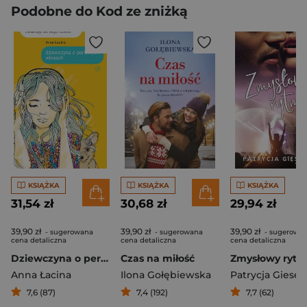
Podobne do Kod ze zniżką
KSIĄŻKA
KSIĄŻKA
KSIĄŻKA
31,54 zł
30,68 zł
29,94 zł
39,90 zł
39,90 zł
39,90 zł
- sugerowana
- sugerowana
- sugerowa
cena detaliczna
cena detaliczna
cena detaliczna
Dziewczyna o perłowych włosach
Czas na miłość
Zmysłowy rytm
Anna Łacina
Ilona Gołębiewska
Patrycja Giese
7,6 (87)
7,4 (192)
7,7 (62)