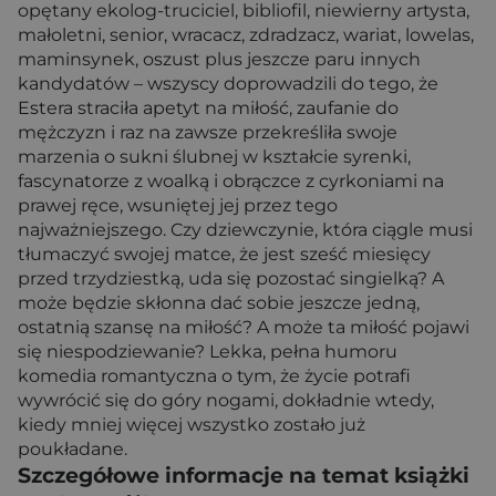
opętany ekolog-truciciel, bibliofil, niewierny artysta,
małoletni, senior, wracacz, zdradzacz, wariat, lowelas,
maminsynek, oszust plus jeszcze paru innych
kandydatów – wszyscy doprowadzili do tego, że
Estera straciła apetyt na miłość, zaufanie do
mężczyzn i raz na zawsze przekreśliła swoje
marzenia o sukni ślubnej w kształcie syrenki,
fascynatorze z woalką i obrączce z cyrkoniami na
prawej ręce, wsuniętej jej przez tego
najważniejszego. Czy dziewczynie, która ciągle musi
tłumaczyć swojej matce, że jest sześć miesięcy
przed trzydziestką, uda się pozostać singielką? A
może będzie skłonna dać sobie jeszcze jedną,
ostatnią szansę na miłość? A może ta miłość pojawi
się niespodziewanie? Lekka, pełna humoru
komedia romantyczna o tym, że życie potrafi
wywrócić się do góry nogami, dokładnie wtedy,
kiedy mniej więcej wszystko zostało już
poukładane.
Szczegółowe informacje na temat książki