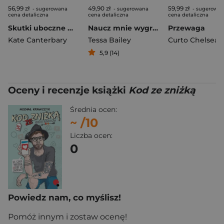
56,99 zł
49,90 zł
59,99 zł
- sugerowana
- sugerowana
- sugerowa
cena detaliczna
cena detaliczna
cena detaliczna
Skutki uboczne miłości
Naucz mnie wygrywać
Przewaga
Kate Canterbary
Tessa Bailey
Curto Chelsea
5,9 (14)
Oceny i recenzje książki
Kod ze zniżką
Średnia ocen:
~
/10
Liczba ocen:
0
Powiedz nam, co myślisz!
Pomóż innym i zostaw ocenę!