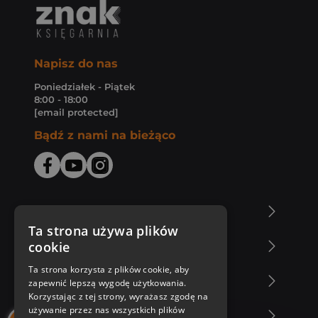
Napisz do nas
Poniedziałek - Piątek
8:00 - 18:00
[email protected]
Bądź z nami na bieżąco
O Księgarni Znak
Ta strona używa plików
cookie
Zakupy u nas
Ta strona korzysta z plików cookie, aby
Nasza oferta
zapewnić lepszą wygodę użytkowania.
Korzystając z tej strony, wyrażasz zgodę na
używanie przez nas wszystkich plików
Nasi autorzy