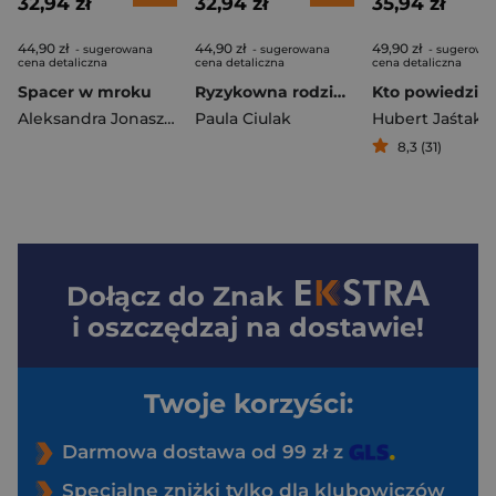
32,94 zł
32,94 zł
35,94 zł
44,90 zł
44,90 zł
49,90 zł
- sugerowana
- sugerowana
- sugerowa
cena detaliczna
cena detaliczna
cena detaliczna
Spacer w mroku
Ryzykowna rodzina. Zakochani w mafii. Tom 3
Aleksandra Jonasz-Zakrzewska
Paula Ciulak
Hubert Jaśtak
8,3 (31)
Dołącz do
Znak
i oszczędzaj na dostawie!
Twoje korzyści:
Darmowa dostawa od 99 zł z
Specjalne zniżki tylko dla klubowiczów