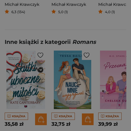
Michał Krawczyk
Michał Krawczyk
Michał Krawczy
6,3 (134)
5,0 (1)
4,0 (1)
Inne książki z kategorii
Romans
KSIĄŻKA
KSIĄŻKA
KSIĄŻKA
35,58 zł
32,75 zł
39,99 zł