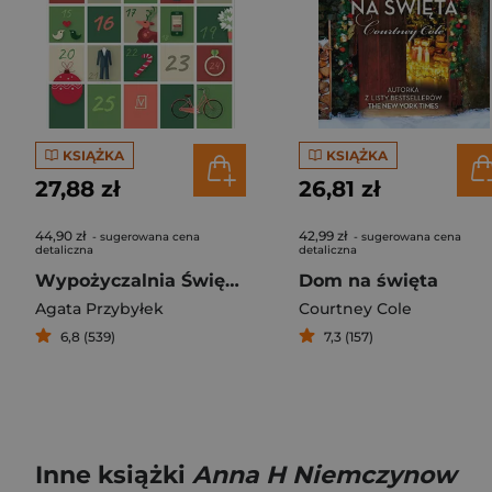
KSIĄŻKA
KSIĄŻKA
27,88 zł
26,81 zł
44,90 zł
42,99 zł
- sugerowana cena
- sugerowana cena
detaliczna
detaliczna
Wypożyczalnia Świętych Mikołajów
Dom na święta
Agata Przybyłek
Courtney Cole
6,8 (539)
7,3 (157)
Inne książki
Anna H Niemczynow