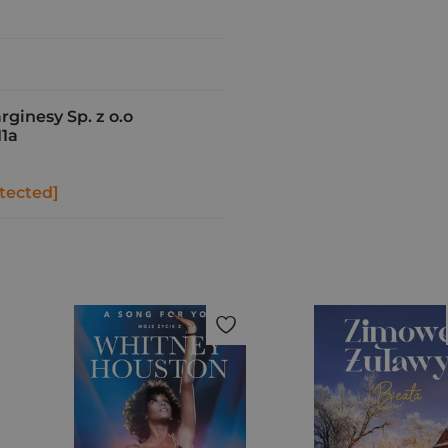
inesy Sp. z o.o
11a
tected]