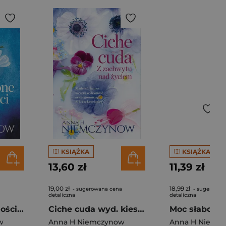
KSIĄŻKA
KSIĄŻKA
13,60 zł
11,39 zł
19,00 zł
18,99 zł
- sugerowana cena
- sugerowan
detaliczna
detaliczna
Uśpione namiętności wyd. kieszonkowe
Ciche cuda wyd. kieszonkowe
w
Anna H Niemczynow
Anna H Niemc