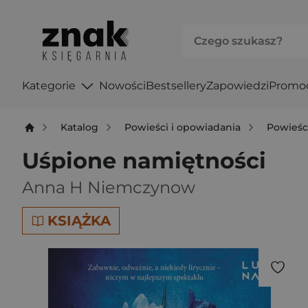
Kategorie
Nowości
Bestsellery
Zapowiedzi
Promo
Katalog
Powieści i opowiadania
Powieśc
Uśpione namiętności
Anna H Niemczynow
KSIĄŻKA