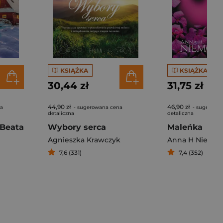
KSIĄŻKA
KSIĄŻKA
30,44 zł
31,75 zł
44,90 zł
46,90 zł
na
- sugerowana cena
- sugerowa
detaliczna
detaliczna
Beata
Wybory serca
Maleńka
Agnieszka Krawczyk
Anna H Niemc
7,6 (331)
7,4 (352)