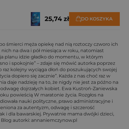
25,74 zł
DO KOSZYKA
po śmierci męża opiekę nad nią roztoczy czworo ich
nich na dwa i pół miesiąca w roku, natomiast
cja planu idzie gładko do momentu, w którym
asno i spokojnie” – zdaje się mówić autorka poprzez
o raz kolejny wyciąga dłoń do poszukujących swojej
cia dopiero się zacznie”. Każda z nas choć raz w
a daje nadzieję na to, że nigdy nie jest za późno na
ę i odwagę dojrzałych kobiet. Ewa Kustroń-Zaniewska
 roku powieścią W maratonie życia. Rozgłos na
tudiowała nauki polityczne, prawo administracyjne i
eniona za autentyzm, odwagę i szczerość
ak i dla bawarskiej. Prywatnie mama dwójki dzieci,
-) Blog autorki: annaniemczynow.pl