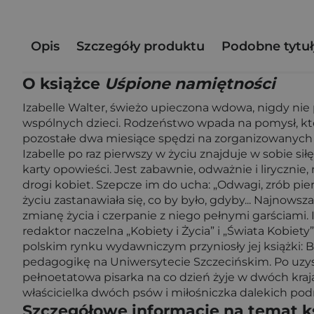
Opis
Szczegóły produktu
Podobne tytuł
O książce
Uśpione namiętności
Izabelle Walter, świeżo upieczona wdowa, nigdy nie
wspólnych dzieci. Rodzeństwo wpada na pomysł, któr
pozostałe dwa miesiące spędzi na zorganizowanych 
Izabelle po raz pierwszy w życiu znajduje w sobie si
karty opowieści. Jest zabawnie, odważnie i liryczn
drogi kobiet. Szepcze im do ucha: „Odwagi, zrób pie
życiu zastanawiała się, co by było, gdyby... Najnows
zmianę życia i czerpanie z niego pełnymi garściami.
redaktor naczelna „Kobiety i Życia” i „Świata Kobie
polskim rynku wydawniczym przyniosły jej książki: Blu
pedagogikę na Uniwersytecie Szczecińskim. Po uzy
pełnoetatowa pisarka na co dzień żyje w dwóch krajac
właścicielka dwóch psów i miłośniczka dalekich podr
Szczegółowe informacje na temat k