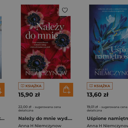
KSIĄŻKA
KSIĄŻKA
15,90 zł
13,60 zł
22,00 zł
19,01 zł
- sugerowana cena
- sugerowana cena
detaliczna
detaliczna
Gdzie ci mężczyźni, których nie poślubiłam
Należy do mnie wyd. kieszonkowe
Anna H Niemczynow
Anna H Niemczyno