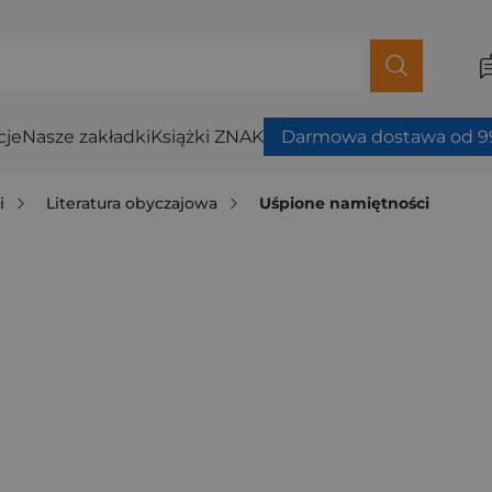
cje
Nasze zakładki
Książki ZNAK
Darmowa dostawa od 99
i
Literatura obyczajowa
Uśpione namiętności