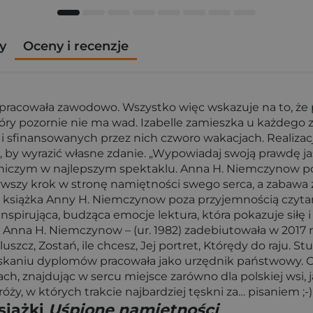
y
Oceny i recenzje
 pracowała zawodowo. Wszystko więc wskazuje na to, że 
y pozornie nie ma wad. Izabelle zamieszka u każdego z 
i sfinansowanych przez nich czworo wakacjach. Realiza
łę, by wyrazić własne zdanie. „Wypowiadaj swoją prawdę j
ie, niczym w najlepszym spektaklu. Anna H. Niemczynow p
rwszy krok w stronę namiętności swego serca, a zabawa ży
za książka Anny H. Niemczynow poza przyjemnością czytani
 Inspirująca, budząca emocje lektura, która pokazuje sił
ty” Anna H. Niemczynow – (ur. 1982) zadebiutowała w 2017
szcz, Zostań, ile chcesz, Jej portret, Którędy do raju. S
skaniu dyplomów pracowała jako urzędnik państwowy. C
h, znajdując w sercu miejsce zarówno dla polskiej wsi, j
óży, w których trakcie najbardziej tęskni za… pisaniem ;
siążki
Uśpione namiętności