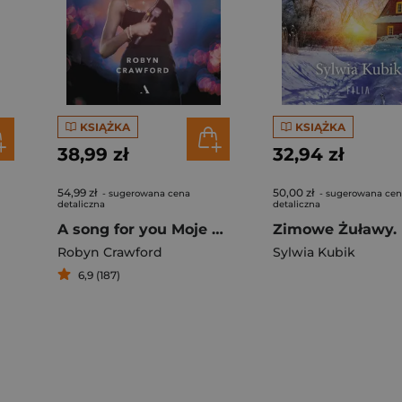
KSIĄŻKA
KSIĄŻKA
38,99 zł
32,94 zł
54,99 zł
50,00 zł
- sugerowana cena
- sugerowana ce
detaliczna
detaliczna
A song for you Moje życie z Whitney Houston
Zimowe Żuławy. 
Robyn Crawford
Sylwia Kubik
6,9 (187)