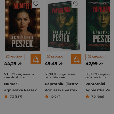
KSIĄŻKA
KSIĄŻKA
KSIĄŻKA
44,29 zł
49,49 zł
42,99 zł
58,91 zł
66,90 zł
56,90 zł
- sugerowana
- sugerowana
- sugerowa
cena detaliczna
cena detaliczna
cena detaliczna
Numer 1
Paprotniki (ilustrowane brzegi)
Paprotniki
Agnieszka Peszek
Agnieszka Peszek
Agnieszka Pes
7,3 (567)
10,0 (1)
7,0 (998)