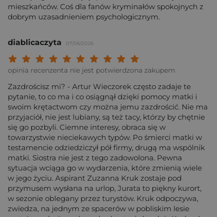
mieszkańców. Coś dla fanów kryminałów spokojnych z
dobrym uzasadnieniem psychologicznym.
diablicaczyta
07/06/2026
Twoja ocena: Beznadziejna 1/10"
Twoja ocena: Bardzo słaba 2/10"
Twoja ocena: Słaba 3/10"
Twoja ocena: Może być 4/10"
Twoja ocena: Przeciętna 5/10"
Twoja ocena: Dobra 6/10"
Twoja ocena: Bardzo dobra 7/10"
Twoja ocena: Rewelacyjna 8/10
Twoja ocena: Wybitna 9/10
Twoja ocena: Arcydzieło
opinia recenzenta nie jest potwierdzona zakupem
Zazdrościsz mi? - Artur Wieczorek często zadaje te
pytanie, to co ma i co osiągnął dzięki pomocy matki i
swoim krętactwom czy można jemu zazdrościć. Nie ma
przyjaciół, nie jest lubiany, są też tacy, którzy by chętnie
się go pozbyli. Ciemne interesy, obraca się w
towarzystwie nieciekawych typów. Po śmierci matki w
testamencie odziedziczył pół firmy, drugą ma wspólnik
matki. Siostra nie jest z tego zadowolona. Pewna
sytuacja wciąga go w wydarzenia, które zmienią wiele
w jego życiu. Aspirant Zuzanna Kruk zostaje pod
przymusem wysłana na urlop, Jurata to piękny kurort,
w sezonie oblegany przez turystów. Kruk odpoczywa,
zwiedza, na jednym ze spacerów w pobliskim lesie