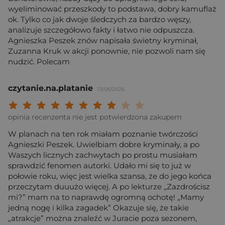
wyeliminować przeszkody to podstawa, dobry kamuflaż
ok. Tylko co jak dwoje śledczych za bardzo węszy,
analizuje szczegółowo fakty i łatwo nie odpuszcza.
Agnieszka Peszek znów napisała świetny kryminał,
Zuzanna Kruk w akcji ponownie, nie pozwoli nam się
nudzić. Polecam
czytanie.na.platanie
13/06/2026
Twoja ocena: Beznadziejna 1/10"
Twoja ocena: Bardzo słaba 2/10"
Twoja ocena: Słaba 3/10"
Twoja ocena: Może być 4/10"
Twoja ocena: Przeciętna 5/10"
Twoja ocena: Dobra 6/10"
Twoja ocena: Bardzo dobra 7/10"
Twoja ocena: Rewelacyjna 8/10
Twoja ocena: Wybitna 9/10
Twoja ocena: Arcydzieło
opinia recenzenta nie jest potwierdzona zakupem
W planach na ten rok miałam poznanie twórczości
Agnieszki Peszek. Uwielbiam dobre kryminały, a po
Waszych licznych zachwytach po prostu musiałam
sprawdzić fenomen autorki. Udało mi się to już w
połowie roku, więc jest wielka szansa, że do jego końca
przeczytam duuużo więcej. A po lekturze „Zazdrościsz
mi?” mam na to naprawdę ogromną ochotę! „Mamy
jedną nogę i kilka zagadek” Okazuje się, że takie
„atrakcje” można znaleźć w Juracie poza sezonem,