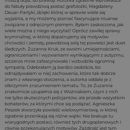
muszą dojść do prawdy. Autorka zgrabnie wprowadza
do fabuły prawdziwą postać grafolożki, Magdaleny
Deuar-Partyki, dzięki której w sprawie wiele się
wyjaśnia, a my możemy poznać fascynujące niuanse
związane z odręcznym pismem. Byłam zaskoczona, jak
wiele można z niego wyczytać! Oprócz zawiłej sprawy
kryminalnej, w której dopatrujemy się motywów
chciwości i zemsty, prawdziwą solą tej powieści jest duet
śledczych. Zuzanna Kruk, ze swoimi umiejętnościami,
ograniczeniami i wyzwaniami wynikającymi z autyzmu,
szczerze mnie zafascynowała i wzbudziła ogromną
sympatię. Odebrałam ją bardzo osobiście, bo
odnajdywałam w niej zachowania, które tak dobrze
znam z własnego otoczenia, a autorka oddała je z
olbrzymim zrozumieniem tematu. To, że Zuzanna
znakomicie uzupełnia się z Woźniakiem, czyni z nich
nie tylko skutecznych policjantów, ale przede wszystkim
bohaterów, za którymi chce się podążać. Agnieszka
Peszek stworzyła powieść wielowymiarową, w której
zgrabnie przenikają się różne wątki. Nie brakuje tu
wiarygodnych postaci, również tych drugoplanowych i
równie przekonujących motywów. Zazdrość jest tym