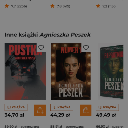
7,7 (2256)
7,8 (419)
7,2 (1156)
Inne książki
Agnieszka Peszek
KSIĄŻKA
KSIĄŻKA
KSIĄŻKA
34,70 zł
44,29 zł
49,49 zł
59,90 zł
58,91 zł
66,90 zł
- sugerowana
- sugerowana
- sugerowa