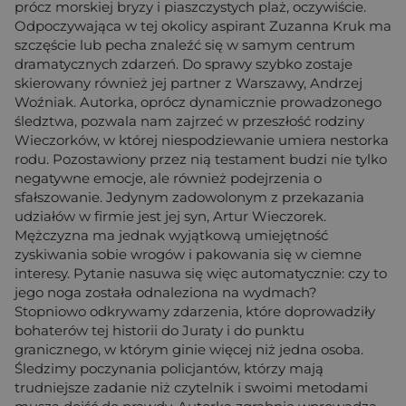
prócz morskiej bryzy i piaszczystych plaż, oczywiście.
Odpoczywająca w tej okolicy aspirant Zuzanna Kruk ma
szczęście lub pecha znaleźć się w samym centrum
dramatycznych zdarzeń. Do sprawy szybko zostaje
skierowany również jej partner z Warszawy, Andrzej
Woźniak. Autorka, oprócz dynamicznie prowadzonego
śledztwa, pozwala nam zajrzeć w przeszłość rodziny
Wieczorków, w której niespodziewanie umiera nestorka
rodu. Pozostawiony przez nią testament budzi nie tylko
negatywne emocje, ale również podejrzenia o
sfałszowanie. Jedynym zadowolonym z przekazania
udziałów w firmie jest jej syn, Artur Wieczorek.
Mężczyzna ma jednak wyjątkową umiejętność
zyskiwania sobie wrogów i pakowania się w ciemne
interesy. Pytanie nasuwa się więc automatycznie: czy to
jego noga została odnaleziona na wydmach?
Stopniowo odkrywamy zdarzenia, które doprowadziły
bohaterów tej historii do Juraty i do punktu
granicznego, w którym ginie więcej niż jedna osoba.
Śledzimy poczynania policjantów, którzy mają
trudniejsze zadanie niż czytelnik i swoimi metodami