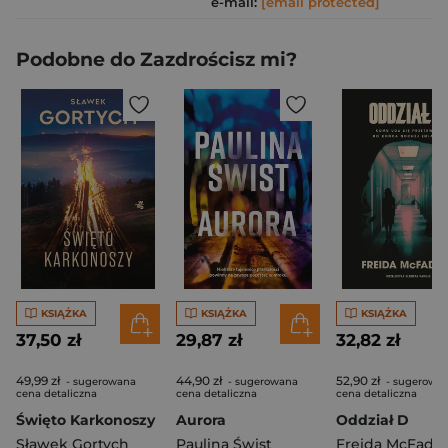
e-mail:
[email protected]
Podobne do Zazdrościsz mi?
KSIĄŻKA
KSIĄŻKA
KSIĄŻKA
37,50 zł
29,87 zł
32,82 zł
49,99 zł
44,90 zł
52,90 zł
- sugerowana
- sugerowana
- sugerowa
cena detaliczna
cena detaliczna
cena detaliczna
Święto Karkonoszy
Aurora
Oddział D
Sławek Gortych
Paulina Świst
Freida McFadd