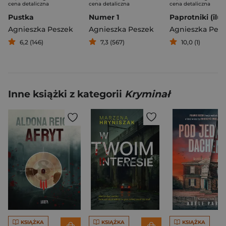
cena detaliczna
cena detaliczna
cena detaliczna
Pustka
Numer 1
Agnieszka Peszek
Agnieszka Peszek
Agnieszka Pes
6,2 (146)
7,3 (567)
10,0 (1)
Inne książki z kategorii
Kryminał
KSIĄŻKA
KSIĄŻKA
KSIĄŻKA