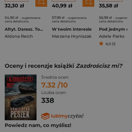
32,30 zł
40,99 zł
35,58 zł
54,90 zł
57,99 zł
56,99 zł
- sugerowana
- sugerowana
- sugerowa
cena detaliczna
cena detaliczna
cena detaliczna
Afryt. Darasz. Tom 3
W twoim interesie
Aldona Reich
Marzena Hryniszak
Adele Parks
6,0 (1)
Oceny i recenzje książki
Zazdrościsz mi?
Średnia ocen:
7.32
/10
Liczba ocen:
338
Powiedz nam, co myślisz!