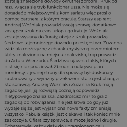
zostają znalezione dowody okrutnej zbrodni . Kruk od
razu włącza się tryb funkcjonariusza. Nie może się
dogadać z miejscowymi z komisariatu więc prosi o
pomoc partnera, z którym pracuję. Starszy aspirant
Andrzej Woźniak prowadzi swoją sprawę, dodatkowo
zastępca Kruk na czas urlopu go irytuje. Woźniak
zostaje wysłany do Juraty, oboje z Kruk prowadzą
śledztwo tajemniczego dowodu przestępstwa. Zuzanna
widziała mężczyznę z charakterystyczną przedmiotem,
który znaleziono na miejscu znaleziska, trop prowadzi
do Artura Wieczorka. Śledztwo ujawnia fakty, których
nikt się nie spodziewał. Zbrodnia odkrywa plan
mordercy, z jednej strony dla sprawcy był doskonały,
zaplanowany z wyraźny przekazem kto tu jest ofiarą, a
kto sprawcą. Andrzej Woźniak i Zuzanna Kruk mają
zagadkę, jeśli ją rozwiążą poznają odpowiedź
nietypowego znaleziska. Zazdrościsz mi? to gra z
zagadką do rozwiązania, nie jest łatwa bo gdy już
wydaje się że jest wyjaśniona nowe fakty zmieniają
wszystko. Fabuła książki jest ciekawa i tak koniec mnie
zaskoczyła. Ofiara czy sprawca, a może jedno i drugie.
Bohaterowie, każdy dąży do upragnionego celu,