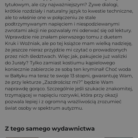
tytułowym, ale czy najważniejszym? Żywe dialogi,
krótkie rozdziały i naturalny język to kwestie techniczne,
ale to właśnie one w połączeniu ze stale
podtrzymywanym napięciem i niespodziewanymi
zwrotami akcji nie pozwalały mi oderwać się od lektury.
Wprawdzie nie znałam pierwszego tomu z duetem
Kruk i Woźniak, ale po tej książce mam wielką nadzieję,
że jeszcze nieraz przyjdzie mi czytać o prowadzonych
przez nich śledztwach. Więc jak, pakujecie już walizki
do Juraty? Tylko zamiast kostiumu kąpielowego
koniecznie zabierzcie ze sobą ten kryminał! Choć woda
w Bałtyku ma teraz te swoje 13 stopni, gwarantuję Wam,
że przy lekturze „Zazdrościsz mi?” będzie Wam
naprawdę gorąco. Szczególnie jeśli szukacie znakomitej,
trzymającej w napięciu rozrywki, która przy okazji
pozwala lepiej i z ogromną wrażliwością zrozumieć
świat osoby w spektrum autyzmu.
Z tego samego wydawnictwa