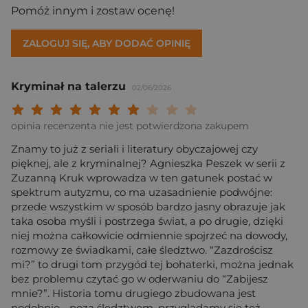
Pomóż innym i zostaw ocenę!
ZALOGUJ SIĘ, ABY DODAĆ OPINIĘ
Kryminał na talerzu
02/06/2026
Twoja ocena: Beznadziejna 1/10"
Twoja ocena: Bardzo słaba 2/10"
Twoja ocena: Słaba 3/10"
Twoja ocena: Może być 4/10"
Twoja ocena: Przeciętna 5/10"
Twoja ocena: Dobra 6/10"
Twoja ocena: Bardzo dobra 7/10"
Twoja ocena: Rewelacyjna 8/10
Twoja ocena: Wybitna 9/10
Twoja ocena: Arcydzieło
opinia recenzenta nie jest potwierdzona zakupem
Znamy to już z seriali i literatury obyczajowej czy
pięknej, ale z kryminalnej? Agnieszka Peszek w serii z
Zuzanną Kruk wprowadza w ten gatunek postać w
spektrum autyzmu, co ma uzasadnienie podwójne:
przede wszystkim w sposób bardzo jasny obrazuje jak
taka osoba myśli i postrzega świat, a po drugie, dzięki
niej można całkowicie odmiennie spojrzeć na dowody,
rozmowy ze świadkami, całe śledztwo. “Zazdrościsz
mi?” to drugi tom przygód tej bohaterki, można jednak
bez problemu czytać go w oderwaniu do “Zabijesz
mnie?”. Historia tomu drugiego zbudowana jest
podobnie - poza śledztwem, przyglądamy się też