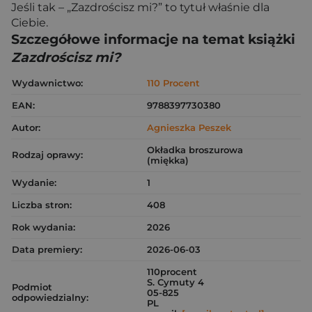
Jeśli tak – „Zazdrościsz mi?” to tytuł właśnie dla
Ciebie.
Szczegółowe informacje na temat książki
Zazdrościsz mi?
Wydawnictwo:
110 Procent
EAN:
9788397730380
Autor:
Agnieszka Peszek
Okładka broszurowa
Rodzaj oprawy:
(miękka)
Wydanie:
1
Liczba stron:
408
Rok wydania:
2026
Data premiery:
2026-06-03
110procent
S. Cymuty 4
Podmiot
05-825
odpowiedzialny:
PL