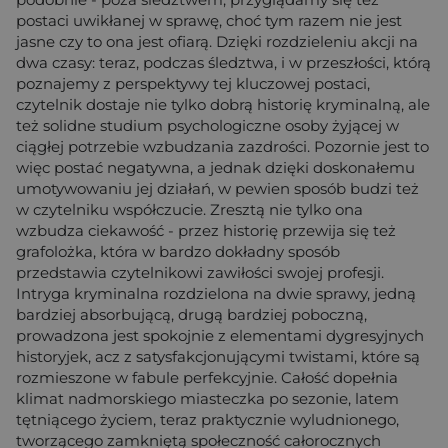
postaci uwikłanej w sprawę, choć tym razem nie jest
jasne czy to ona jest ofiarą. Dzięki rozdzieleniu akcji na
dwa czasy: teraz, podczas śledztwa, i w przeszłości, którą
poznajemy z perspektywy tej kluczowej postaci,
czytelnik dostaje nie tylko dobrą historię kryminalną, ale
też solidne studium psychologiczne osoby żyjącej w
ciągłej potrzebie wzbudzania zazdrości. Pozornie jest to
więc postać negatywna, a jednak dzięki doskonałemu
umotywowaniu jej działań, w pewien sposób budzi też
w czytelniku współczucie. Zresztą nie tylko ona
wzbudza ciekawość - przez historię przewija się też
grafolożka, która w bardzo dokładny sposób
przedstawia czytelnikowi zawiłości swojej profesji.
Intryga kryminalna rozdzielona na dwie sprawy, jedną
bardziej absorbującą, drugą bardziej poboczną,
prowadzona jest spokojnie z elementami dygresyjnych
historyjek, acz z satysfakcjonującymi twistami, które są
rozmieszone w fabule perfekcyjnie. Całość dopełnia
klimat nadmorskiego miasteczka po sezonie, latem
tętniącego życiem, teraz praktycznie wyludnionego,
tworzącego zamkniętą społeczność całorocznych