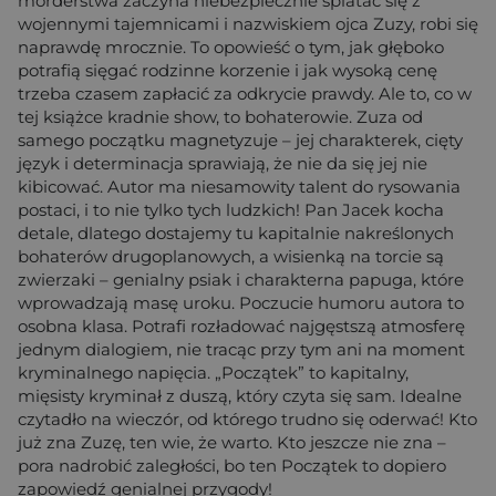
morderstwa zaczyna niebezpiecznie splatać się z
wojennymi tajemnicami i nazwiskiem ojca Zuzy, robi się
naprawdę mrocznie. To opowieść o tym, jak głęboko
potrafią sięgać rodzinne korzenie i jak wysoką cenę
trzeba czasem zapłacić za odkrycie prawdy. Ale to, co w
tej książce kradnie show, to bohaterowie. Zuza od
samego początku magnetyzuje – jej charakterek, cięty
język i determinacja sprawiają, że nie da się jej nie
kibicować. Autor ma niesamowity talent do rysowania
postaci, i to nie tylko tych ludzkich! Pan Jacek kocha
detale, dlatego dostajemy tu kapitalnie nakreślonych
bohaterów drugoplanowych, a wisienką na torcie są
zwierzaki – genialny psiak i charakterna papuga, które
wprowadzają masę uroku. Poczucie humoru autora to
osobna klasa. Potrafi rozładować najgęstszą atmosferę
jednym dialogiem, nie tracąc przy tym ani na moment
kryminalnego napięcia. „Początek” to kapitalny,
mięsisty kryminał z duszą, który czyta się sam. Idealne
czytadło na wieczór, od którego trudno się oderwać! Kto
już zna Zuzę, ten wie, że warto. Kto jeszcze nie zna –
pora nadrobić zaległości, bo ten Początek to dopiero
zapowiedź genialnej przygody!