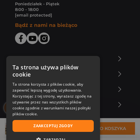
Poniedziałek - Piątek
8:00 - 18:00
[email protected]
Bądź z nami na bieżąco
O Księgarni Znak
Ta strona używa plików
cookie
Zakupy u nas
Ta strona korzysta z plików cookie, aby
Nasza oferta
zapewnić lepszą wygodę użytkowania.
Korzystając z tej strony, wyrażasz zgodę na
używanie przez nas wszystkich plików
Nasi autorzy
cookie zgodnie z warunkami naszej polityki
plików cookie.
ZAAKCEPTUJ ZGODY
31,62 zł
DO KOSZYKA
ZARZĄDZAJ