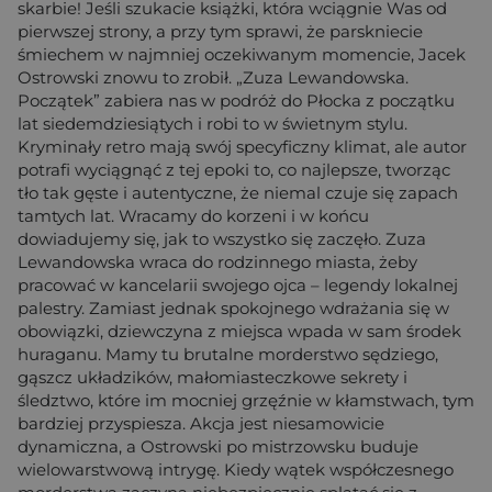
skarbie! Jeśli szukacie książki, która wciągnie Was od
pierwszej strony, a przy tym sprawi, że parskniecie
śmiechem w najmniej oczekiwanym momencie, Jacek
Ostrowski znowu to zrobił. „Zuza Lewandowska.
Początek” zabiera nas w podróż do Płocka z początku
lat siedemdziesiątych i robi to w świetnym stylu.
Kryminały retro mają swój specyficzny klimat, ale autor
potrafi wyciągnąć z tej epoki to, co najlepsze, tworząc
tło tak gęste i autentyczne, że niemal czuje się zapach
tamtych lat. Wracamy do korzeni i w końcu
dowiadujemy się, jak to wszystko się zaczęło. Zuza
Lewandowska wraca do rodzinnego miasta, żeby
pracować w kancelarii swojego ojca – legendy lokalnej
palestry. Zamiast jednak spokojnego wdrażania się w
obowiązki, dziewczyna z miejsca wpada w sam środek
huraganu. Mamy tu brutalne morderstwo sędziego,
gąszcz układzików, małomiasteczkowe sekrety i
śledztwo, które im mocniej grzęźnie w kłamstwach, tym
bardziej przyspiesza. Akcja jest niesamowicie
dynamiczna, a Ostrowski po mistrzowsku buduje
wielowarstwową intrygę. Kiedy wątek współczesnego