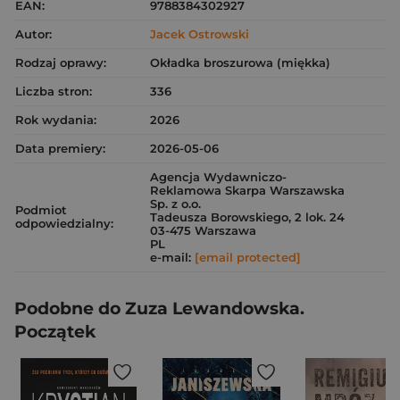
EAN:
9788384302927
Autor:
Jacek Ostrowski
Rodzaj oprawy:
Okładka broszurowa (miękka)
Liczba stron:
336
Rok wydania:
2026
Data premiery:
2026-05-06
Agencja Wydawniczo-
Reklamowa Skarpa Warszawska
Sp. z o.o.
Podmiot
Tadeusza Borowskiego, 2 lok. 24
odpowiedzialny:
03-475 Warszawa
PL
e-mail:
[email protected]
Podobne do Zuza Lewandowska.
Początek