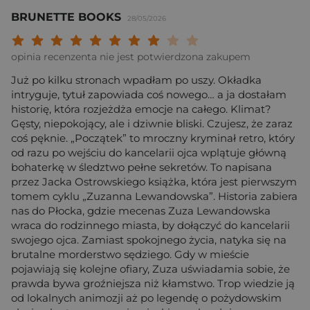
BRUNETTE BOOKS
28/05/2026
Twoja ocena: Beznadziejna 1/10"
Twoja ocena: Bardzo słaba 2/10"
Twoja ocena: Słaba 3/10"
Twoja ocena: Może być 4/10"
Twoja ocena: Przeciętna 5/10"
Twoja ocena: Dobra 6/10"
Twoja ocena: Bardzo dobra 7/10"
Twoja ocena: Rewelacyjna 8/10
Twoja ocena: Wybitna 9/10
Twoja ocena: Arcydzieło
opinia recenzenta nie jest potwierdzona zakupem
Już po kilku stronach wpadłam po uszy. Okładka
intryguje, tytuł zapowiada coś nowego… a ja dostałam
historię, która rozjeżdża emocje na całego. Klimat?
Gęsty, niepokojący, ale i dziwnie bliski. Czujesz, że zaraz
coś pęknie. „Początek” to mroczny kryminał retro, który
od razu po wejściu do kancelarii ojca wplątuje główną
bohaterkę w śledztwo pełne sekretów. To napisana
przez Jacka Ostrowskiego książka, która jest pierwszym
tomem cyklu „Zuzanna Lewandowska”. Historia zabiera
nas do Płocka, gdzie mecenas Zuza Lewandowska
wraca do rodzinnego miasta, by dołączyć do kancelarii
swojego ojca. Zamiast spokojnego życia, natyka się na
brutalne morderstwo sędziego. Gdy w mieście
pojawiają się kolejne ofiary, Zuza uświadamia sobie, że
prawda bywa groźniejsza niż kłamstwo. Trop wiedzie ją
od lokalnych animozji aż po legendę o pożydowskim