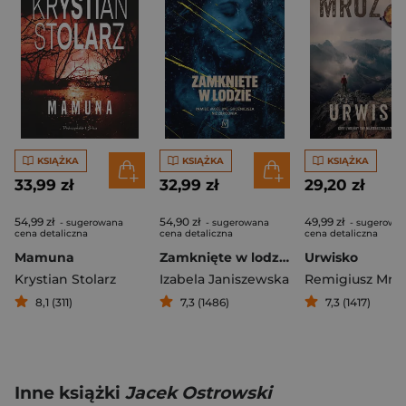
KSIĄŻKA
KSIĄŻKA
KSIĄŻKA
33,99 zł
32,99 zł
29,20 zł
54,99 zł
54,90 zł
49,99 zł
- sugerowana
- sugerowana
- sugerowa
cena detaliczna
cena detaliczna
cena detaliczna
Mamuna
Zamknięte w lodzie
Urwisko
Krystian Stolarz
Izabela Janiszewska
Remigiusz Mró
8,1 (311)
7,3 (1486)
7,3 (1417)
Inne książki
Jacek Ostrowski