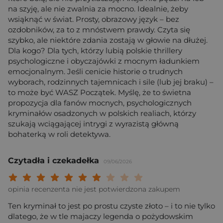
na szyję, ale nie zwalnia za mocno. Idealnie, żeby
wsiąknąć w świat. Prosty, obrazowy język – bez
ozdobników, za to z mnóstwem prawdy. Czyta się
szybko, ale niektóre zdania zostają w głowie na dłużej.
Dla kogo? Dla tych, którzy lubią polskie thrillery
psychologiczne i obyczajówki z mocnym ładunkiem
emocjonalnym. Jeśli cenicie historie o trudnych
wyborach, rodzinnych tajemnicach i sile (lub jej braku) –
to może być WASZ Początek. Myślę, że to świetna
propozycja dla fanów mocnych, psychologicznych
kryminałów osadzonych w polskich realiach, którzy
szukają wciągającej intrygi z wyrazistą główną
bohaterką w roli detektywa.
Czytadła i czekadełka
09/06/2026
Twoja ocena: Beznadziejna 1/10"
Twoja ocena: Bardzo słaba 2/10"
Twoja ocena: Słaba 3/10"
Twoja ocena: Może być 4/10"
Twoja ocena: Przeciętna 5/10"
Twoja ocena: Dobra 6/10"
Twoja ocena: Bardzo dobra 7/10"
Twoja ocena: Rewelacyjna 8/10
Twoja ocena: Wybitna 9/10
Twoja ocena: Arcydzieło
opinia recenzenta nie jest potwierdzona zakupem
Ten kryminał to jest po prostu czyste złoto – i to nie tylko
dlatego, że w tle majaczy legenda o pożydowskim