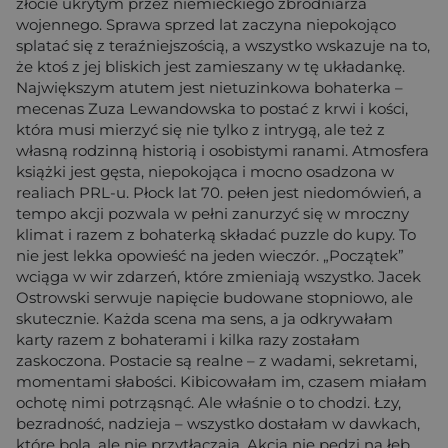
złocie ukrytym przez niemieckiego zbrodniarza
wojennego. Sprawa sprzed lat zaczyna niepokojąco
splatać się z teraźniejszością, a wszystko wskazuje na to,
że ktoś z jej bliskich jest zamieszany w tę układankę.
Największym atutem jest nietuzinkowa bohaterka –
mecenas Zuza Lewandowska to postać z krwi i kości,
która musi mierzyć się nie tylko z intrygą, ale też z
własną rodzinną historią i osobistymi ranami. Atmosfera
książki jest gęsta, niepokojąca i mocno osadzona w
realiach PRL-u. Płock lat 70. pełen jest niedomówień, a
tempo akcji pozwala w pełni zanurzyć się w mroczny
klimat i razem z bohaterką składać puzzle do kupy. To
nie jest lekka opowieść na jeden wieczór. „Początek”
wciąga w wir zdarzeń, które zmieniają wszystko. Jacek
Ostrowski serwuje napięcie budowane stopniowo, ale
skutecznie. Każda scena ma sens, a ja odkrywałam
karty razem z bohaterami i kilka razy zostałam
zaskoczona. Postacie są realne – z wadami, sekretami,
momentami słabości. Kibicowałam im, czasem miałam
ochotę nimi potrząsnąć. Ale właśnie o to chodzi. Łzy,
bezradność, nadzieja – wszystko dostałam w dawkach,
które bolą, ale nie przytłaczają. Akcja nie pędzi na łeb