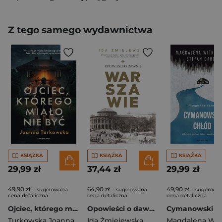
Z tego samego wydawnictwa
KSIĄŻKA
KSIĄŻKA
KSIĄŻKA
29,99 zł
37,44 zł
29,99 zł
49,90 zł
64,90 zł
49,90 zł
- sugerowana
- sugerowana
- sugerowa
cena detaliczna
cena detaliczna
cena detaliczna
Ojciec, którego miało nie być
Opowieści o dawnej Warszawie
Cymanowski c
Turkowska Joanna
Ida Żmiejewska