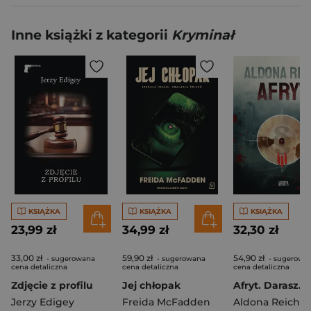
Inne książki z kategorii
Kryminał
KSIĄŻKA
KSIĄŻKA
KSIĄŻKA
23,99 zł
34,99 zł
32,30 zł
33,00 zł
59,90 zł
54,90 zł
- sugerowana
- sugerowana
- sugerowa
cena detaliczna
cena detaliczna
cena detaliczna
Zdjęcie z profilu
Jej chłopak
Jerzy Edigey
Freida McFadden
Aldona Reich