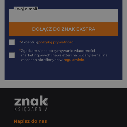
Twój e-mail
DOŁĄCZ DO ZNAK EKSTRA
*
Akceptuję
politykę prywatności
*
Zgadzam się na otrzymywanie wiadomości
marketingowych (newsletter) na podany
e-mail
na
zasadach określonych w
regulaminie
.
Napisz do nas