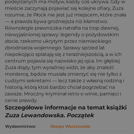
podejrzanych ma motyw, każdy coś ukrywa. Gdy w
mieście zaczynają pojawiać się kolejne ofiary, Zuza
rozumie, że Płock nie jest już miejscem, które znała
— a prawda bywa groźniejsza niż kłamstwo.
Równolegle prawniczka natrafia na trop dawnej,
niewyjaśnionej sprawy: legendy o pożydowskim
złocie, rzekomo ukrytym przez niemieckiego
zbrodniarza wojennego. Sprawy sprzed lat
niepokojąco splatają się z teraźniejszością, a w ich
centrum pojawia się nazwisko jej ojca. Im głębiej
Zuza drąży, tym wyraźniej widzi, że aby znaleźć
mordercę, będzie musiała zmierzyć się nie tylko z
cudzymi sekretami — lecz także z własną rodziną i
historią, którą ktoś bardzo chciał pogrzebać na
zawsze. Mroczny kryminał retro o winie, pamięci i
cenie prawdy.
Szczegółowe informacje na temat książki
Zuza Lewandowska. Początek
Wydawnictwo:
Skarpa Warszawska