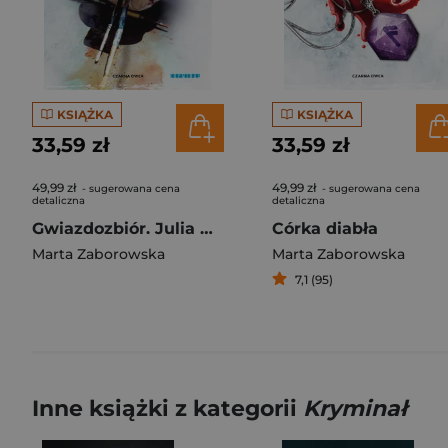
KSIĄŻKA
KSIĄŻKA
33,59 zł
33,59 zł
49,99 zł
49,99 zł
- sugerowana cena
- sugerowana cena
detaliczna
detaliczna
Gwiazdozbiór. Julia Krawiec. Tom 3 wyd. 2
Córka diabła
Marta Zaborowska
Marta Zaborowska
7,1 (95)
Inne książki z kategorii
Kryminał