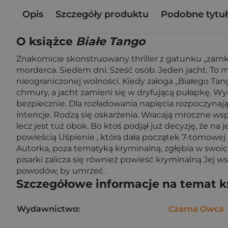
Opis
Szczegóły produktu
Podobne tytuł
O książce
Białe Tango
Znakomicie skonstruowany thriller z gatunku „zamk
morderca. Siedem dni. Sześć osób. Jeden jacht. To m
nieograniczonej wolności. Kiedy załoga „Białego Tan
chmury, a jacht zamieni się w dryfującą pułapkę. Wys
bezpiecznie. Dla rozładowania napięcia rozpoczynają
intencje. Rodzą się oskarżenia. Wracają mroczne wspo
lecz jest tuż obok. Bo ktoś podjął już decyzję, że n
powieścią Uśpienie , która dała początek 7-tomowej 
Autorka, poza tematyką kryminalną, zgłębia w swoic
pisarki zalicza się również powieść kryminalną Jej w
powodów, by umrzeć .
Szczegółowe informacje na temat k
Wydawnictwo:
Czarna Owca