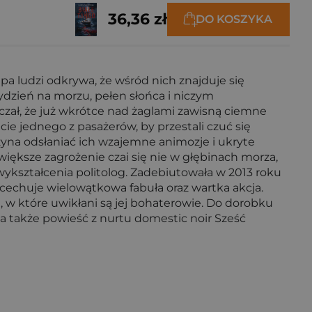
36,36 zł
DO KOSZYKA
 ludzi odkrywa, że wśród nich znajduje się
ydzień na morzu, pełen słońca i niczym
zczał, że już wkrótce nad żaglami zawisną ciemne
cie jednego z pasażerów, by przestali czuć się
zyna odsłaniać ich wzajemne animozje i ukryte
jwiększe zagrożenie czai się nie w głębinach morza,
 wykształcenia politolog. Zadebiutowała w 2013 roku
 cechuje wielowątkowa fabuła oraz wartka akcja.
 w które uwikłani są jej bohaterowie. Do dorobku
, a także powieść z nurtu domestic noir Sześć