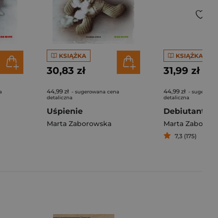
KSIĄŻKA
KSIĄŻKA
30,83 zł
31,99 zł
44,99 zł
44,99 zł
a
- sugerowana cena
- sugerowa
detaliczna
detaliczna
Uśpienie
Debiutantka
Marta Zaborowska
Marta Zaborow
7,3 (175)