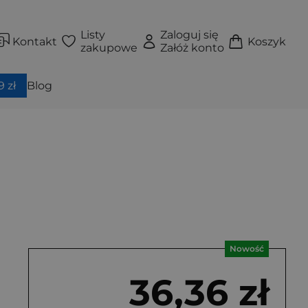
Listy
Zaloguj się
Kontakt
Koszyk
zakupowe
Załóż konto
 zł
Blog
Nowość
36,36 zł