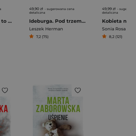
49,90 zł
49,99 zł
a
- sugerowana cena
- sugerowa
detaliczna
detaliczna
Jeśli dziś sobota, to mamy morderstwo
Ideburga. Pod trzema cyrklami
Kobieta na kl
Leszek Herman
Sonia Rosa
7,2 (75)
8,2 (121)