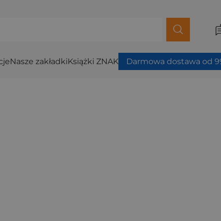
cje
Nasze zakładki
Książki ZNAK
Darmowa dostawa od 99