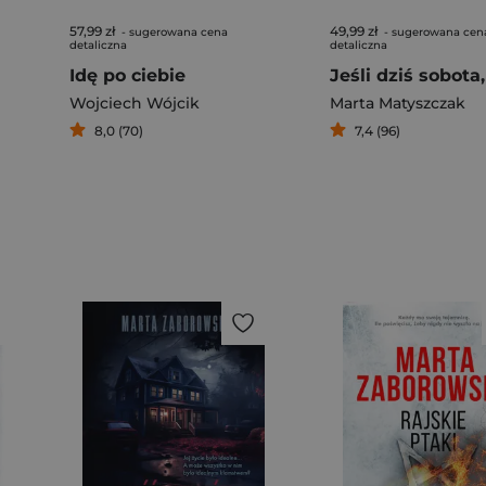
57,99 zł
49,99 zł
- sugerowana cena
- sugerowana cen
detaliczna
detaliczna
Idę po ciebie
Wojciech Wójcik
Marta Matyszczak
8,0 (70)
7,4 (96)