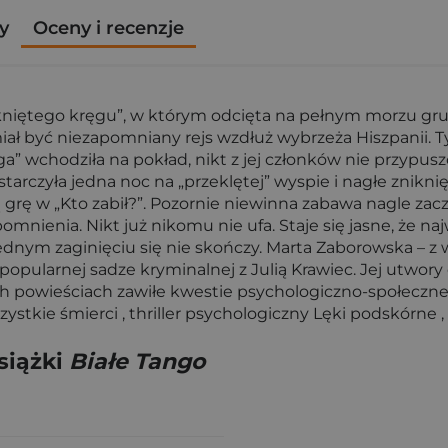
y
Oceny i recenzje
niętego kręgu”, w którym odcięta na pełnym morzu grupa
iał być niezapomniany rejs wzdłuż wybrzeża Hiszpanii. T
ga” wchodziła na pokład, nikt z jej członków nie przypus
tarczyła jedna noc na „przeklętej” wyspie i nagłe zniknię
 grę w „Kto zabił?”. Pozornie niewinna zabawa nagle zac
mnienia. Nikt już nikomu nie ufa. Staje się jasne, że na
a jednym zaginięciu się nie skończy. Marta Zaborowska – z
popularnej sadze kryminalnej z Julią Krawiec. Jej utwory
h powieściach zawiłe kwestie psychologiczno-społeczne,
szystkie śmierci , thriller psychologiczny Lęki podskórne 
siążki
Białe Tango