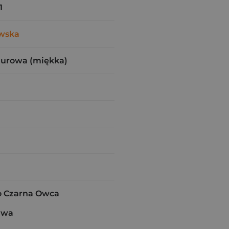
1
wska
zurowa (miękka)
 Czarna Owca
awa