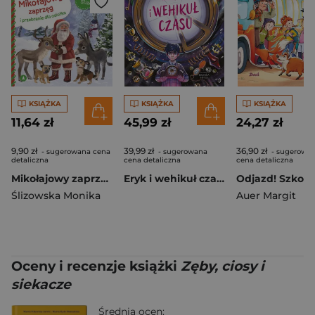
KSIĄŻKA
KSIĄŻKA
KSIĄŻKA
11,64 zł
45,99 zł
24,27 zł
9,90 zł
39,99 zł
36,90 zł
- sugerowana cena
- sugerowana
- sugerowa
detaliczna
cena detaliczna
cena detaliczna
Mikołajowy zaprzęg i przebranie dla osiołka
Eryk i wehikuł czasu. To się czyta
Ślizowska Monika
Auer Margit
Oceny i recenzje książki
Zęby, ciosy i
siekacze
Średnia ocen: