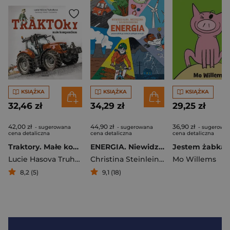
KSIĄŻKA
KSIĄŻKA
KSIĄŻKA
32,46 zł
34,29 zł
29,25 zł
42,00 zł
44,90 zł
36,90 zł
- sugerowana
- sugerowana
- sugerowa
cena detaliczna
cena detaliczna
cena detaliczna
Traktory. Małe kompendium
ENERGIA. Niewidzialna, niezbędna i wszechobecna. Przewodnik po świecie pełnym energii.
Lucie Hasova Truhelkova
Christina Steinlein
,
Anne Becker
Mo Willems
8,2 (5)
9,1 (18)