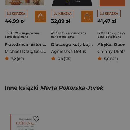
KSIĄŻKA
KSIĄŻKA
KSIĄŻKA
44,99 zł
32,89 zł
41,47 zł
75,00 zł
49,90 zł
69,90 zł
- sugerowana
- sugerowana
- sugerowa
cena detaliczna
cena detaliczna
cena detaliczna
Prawdziwa historia czekolady
Dlaczego koty boją się ogórków?. Czyli czego nie widać gołym okiem, a widzą to naukowcy
Michael Douglas Coe
,
Sophie Coe
Agnieszka Defus
Chinny Ukata
,
Ast
7,2 (80)
6,8 (135)
5,6 (154)
Inne książki
Marta Pokorska-Jurek