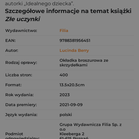
autorki „Idealnego dziecka”.
Szczegółowe informacje na temat książki
Złe uczynki
Wydawnictwo:
Filia
EAN:
9788381956451
Autor:
Lucinda Berry
Okładka broszurowa ze
Rodzaj oprawy:
skrzydełkami
Liczba stron:
400
Format:
13.5x20.5cm
Rok wydania:
2023
Data premiery:
2021-09-09
Język wydania:
polski
Grupa Wydawnicza Filia Sp. z
o.o
Podmiot
Kleeberga 2
odpowiedzialny:
61-615 Poznań