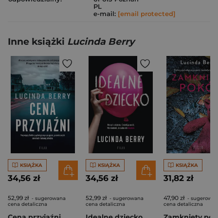
PL
e-mail:
[email protected]
Inne książki
Lucinda Berry
KSIĄŻKA
KSIĄŻKA
KSIĄŻKA
34,56 zł
34,56 zł
31,82 zł
52,99 zł
52,99 zł
47,90 zł
- sugerowana
- sugerowana
- sugerowa
cena detaliczna
cena detaliczna
cena detaliczna
Cena przyjaźni
Idealne dziecko
Zamknięty pok