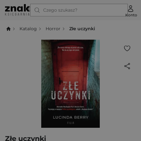
Czego szukasz?
Konto
Katalog
Horror
Złe uczynki
Złe uczynki