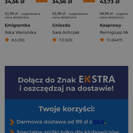
34,56 zł
34,56 zł
43,73 zł
52,99 zł
52,99 zł
69,99 zł
- sugerowana
- sugerowana
- sugerowa
cena detaliczna
cena detaliczna
cena detaliczna
Emigrantka
Gniazdo
Kasprowy
Ilska Weronika
Sara Antczak
Remigiusz Mró
8,5 (112)
7,3 (123)
7,1 (6407)
Dołącz do
Znak
i oszczędzaj na dostawie!
Twoje korzyści:
Darmowa dostawa od 99 zł z
Specjalne zniżki tylko dla klubowiczów