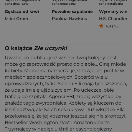
- sugerowana
- sugerowana
- sugerowa
cena detaliczna
cena detaliczna
cena detaliczna
Gęstsza od krwi
Powolne sapalanie
Wymiary winy
Mike Omer
Paulina Hawkins
H.S. Chandler
6,8 (195)
O książce
Złe uczynki
Uważaj, co publikujesz w sieci. Twój kolejny post
może go zaprowadzić prosto do ciebie… Giną młode
kobiety. Morderca namierza je, śledząc ich profile w
mediach społecznościowych. Spośród wielu
uprowadzonych, tylko Sarah i Elli mają tyle szczęścia,
że udaje im się ujść z życiem. Po ucieczce, obie
trafiają do szpitala. Agenci FBI, zrobią wszystko, by
znaleźć tego zwyrodnialca. Kobiety są kluczem do
ich śledztwa, ale Sarah coś ukrywa. Już wkrótce Ella
przekona się, że jej koszmar jeszcze się nie skończył.
Bestseller Washington Post i Amazon Charts.
Trzymający w napięciu thriller psychologiczny