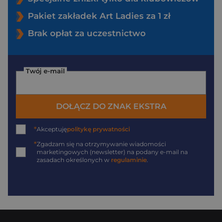
Pakiet zakładek Art Ladies za 1 zł
Brak opłat za uczestnictwo
Twój e-mail
DOŁĄCZ DO ZNAK EKSTRA
*
Akceptuję
politykę prywatności
*
Zgadzam się na otrzymywanie wiadomości
marketingowych (newsletter) na podany
e-mail
na
zasadach określonych w
regulaminie
.