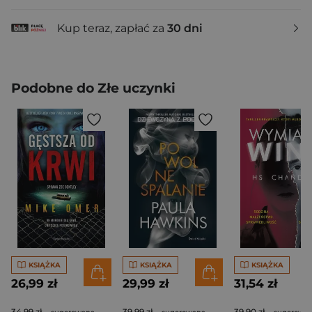
Kup teraz, zapłać za
30 dni
Podobne do Złe uczynki
KSIĄŻKA
KSIĄŻKA
KSIĄŻKA
26,99 zł
29,99 zł
31,54 zł
34,99 zł
39,99 zł
39,90 zł