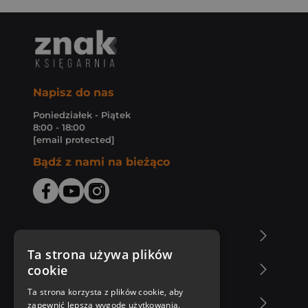
Napisz do nas
Poniedziałek - Piątek
8:00 - 18:00
[email protected]
Bądź z nami na bieżąco
O Księgarni Znak
Ta strona używa plików
cookie
Zakupy u nas
Ta strona korzysta z plików cookie, aby
Nasza oferta
zapewnić lepszą wygodę użytkowania.