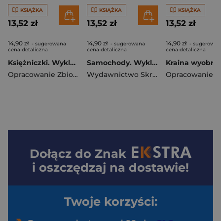
KSIĄŻKA
KSIĄŻKA
KSIĄŻKA
13,52 zł
13,52 zł
13,52 zł
14,90 zł
14,90 zł
14,90 zł
- sugerowana
- sugerowana
- sugerowan
cena detaliczna
cena detaliczna
cena detaliczna
Księżniczki. Wyklejanki
Samochody. Wyklejanki
Opracowanie Zbiorowe
Wydawnictwo Skrzat
Dołącz do
Znak
i oszczędzaj na dostawie!
Twoje korzyści: