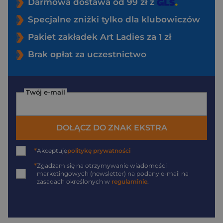
Darmowa dostawa od 99 zł z
Specjalne zniżki tylko dla klubowiczów
Pakiet zakładek Art Ladies za 1 zł
Brak opłat za uczestnictwo
Twój e-mail
DOŁĄCZ DO ZNAK EKSTRA
*
Akceptuję
politykę prywatności
*
Zgadzam się na otrzymywanie wiadomości
marketingowych (newsletter) na podany
e-mail
na
zasadach określonych w
regulaminie
.