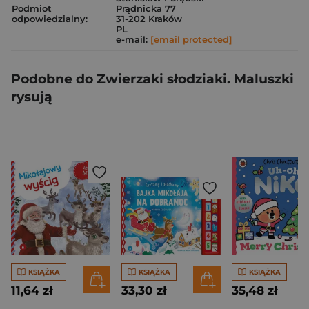
Podmiot
Prądnicka 77
odpowiedzialny:
31-202 Kraków
PL
e-mail:
[email protected]
Podobne do Zwierzaki słodziaki. Maluszki
rysują
KSIĄŻKA
KSIĄŻKA
KSIĄŻKA
11,64 zł
33,30 zł
35,48 zł