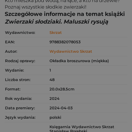
Kto mieszka pod wodą, na łące, a kto na drzewie?
Poznaj wszystkie słodkie zwierzaki!
Szczegółowe informacje na temat książki
Zwierzaki słodziaki. Maluszki rysują
Wydawnictwo:
Skrzat
EAN:
9788382078053
Autor:
Wydawnictwo Skrzat
Rodzaj oprawy:
Okładka broszurowa (miękka)
Wydanie:
1
Liczba stron:
48
Format:
20.0x28.5cm
Rok wydania:
2024
Data premiery:
2024-04-03
Język wydania:
polski
Księgarnia Wydawnictwo Skrzat
Stanisław Porębski