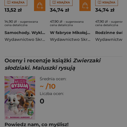
KSIĄŻKA
KSIĄŻKA
KSIĄŻKA
13,52 zł
34,74 zł
34,74 zł
14,90 zł
47,90 zł
47,90 zł
- sugerowana
- sugerowana
- sugerowa
cena detaliczna
cena detaliczna
cena detaliczna
Samochody. Wyklejanki
W fabryce Mikołaja. Czytamy i słuchamy
Wydawnictwo Skrzat
Wydawnictwo Skrzat
,
Opracowanie Z
Oceny i recenzje książki
Zwierzaki
słodziaki. Maluszki rysują
Średnia ocen:
~
/10
Liczba ocen:
0
Powiedz nam, co myślisz!