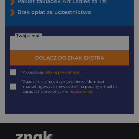
Pakiet zakładek Art Ladies za 1 zł
Brak opłat za uczestnictwo
Twój e-mail
DOŁĄCZ DO ZNAK EKSTRA
*
Akceptuję
politykę prywatności
*
Zgadzam się na otrzymywanie wiadomości
marketingowych (newsletter) na podany
e-mail
na
zasadach określonych w
regulaminie
.