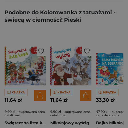
Podobne do Kolorowanka z tatuażami -
świecą w ciemności! Pieski
KSIĄŻKA
KSIĄŻKA
KSIĄŻKA
11,64 zł
11,64 zł
33,30 zł
9,90 zł
9,90 zł
47,90 zł
- sugerowana cena
- sugerowana cena
- sugerowa
detaliczna
detaliczna
cena detaliczna
Świąteczna lista kosa
Mikołajowy wyścig