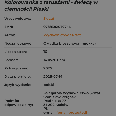
Kolorowanka z tatuażami - świecą w
ciemności! Pieski
Wydawnictwo:
Skrzat
EAN:
9788382079746
Autor:
Wydawnictwo Skrzat
Rodzaj oprawy:
Okładka broszurowa (miękka)
Liczba stron:
16
Format:
14.0x20.0cm
Rok wydania:
2025
Data premiery:
2025-07-14
Język wydania:
polski
Księgarnia Wydawnictwo Skrzat
Stanisław Porębski
Podmiot
Prądnicka 77
odpowiedzialny:
31-202 Kraków
PL
e-mail:
[email protected]