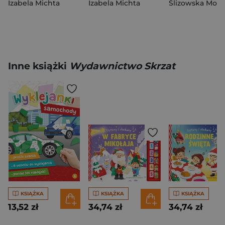
Izabela Michta
Izabela Michta
Ślizowska Moni
Inne książki
Wydawnictwo Skrzat
KSIĄŻKA
KSIĄŻKA
KSIĄŻKA
13,52 zł
34,74 zł
34,74 zł