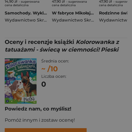
14,90 zł
47,90 zł
47,90 zł
- sugerowana
- sugerowana
- sugerowa
cena detaliczna
cena detaliczna
cena detaliczna
Samochody. Wyklejanki
W fabryce Mikołaja. Czytamy i słuchamy
Wydawnictwo Skrzat
Wydawnictwo Skrzat
,
Opracowanie Z
Oceny i recenzje książki
Kolorowanka z
tatuażami - świecą w ciemności! Pieski
Średnia ocen:
~
/10
Liczba ocen:
0
Powiedz nam, co myślisz!
Pomóż innym i zostaw ocenę!