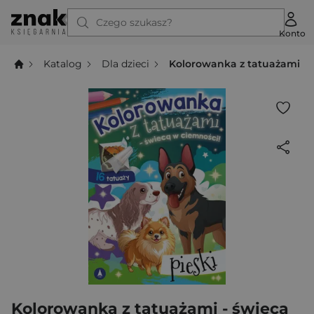
Czego szukasz?
Konto
Katalog
Dla dzieci
Kolorowanka z tatuażami - ś
Kolorowanka z tatuażami - świecą