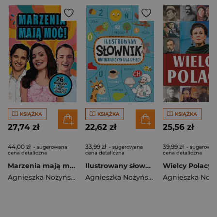
KSIĄŻKA
KSIĄŻKA
KSIĄŻKA
27,74 zł
22,62 zł
25,56 zł
44,00 zł
33,99 zł
39,99 zł
- sugerowana
- sugerowana
- sugerowa
cena detaliczna
cena detaliczna
cena detaliczna
Marzenia mają moc! 26 opowieści o tych, którzy się odważyli
Ilustrowany słownik ortograficzny dla dzieci
Wielcy Polacy
Agnieszka Nożyńska-Demianiuk
Agnieszka Nożyńska-Demianiuk