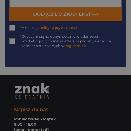
DOŁĄCZ DO ZNAK EKSTRA
*
Akceptuję
politykę prywatności
*
Zgadzam się na otrzymywanie wiadomości
marketingowych (newsletter) na podany
e-mail
na
zasadach określonych w
regulaminie
.
Napisz do nas
Poniedziałek - Piątek
8:00 - 18:00
[email protected]