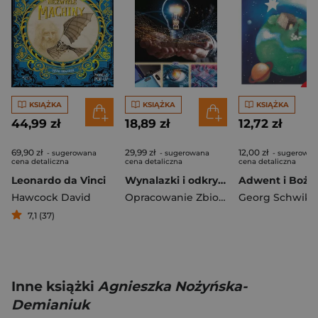
KSIĄŻKA
KSIĄŻKA
KSIĄŻKA
44,99 zł
18,89 zł
12,72 zł
69,90 zł
29,99 zł
12,00 zł
- sugerowana
- sugerowana
- sugerowan
cena detaliczna
cena detaliczna
cena detaliczna
Leonardo da Vinci
Wynalazki i odkrycia
Hawcock David
Opracowanie Zbiorowe
Georg Schwika
7,1 (37)
Inne książki
Agnieszka Nożyńska-
Demianiuk