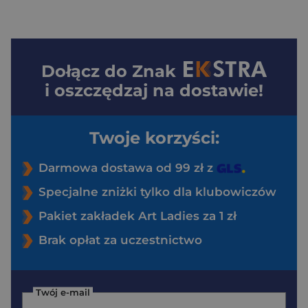
Dołącz do
Znak
i oszczędzaj na dostawie!
Twoje korzyści:
Darmowa dostawa od 99 zł z
Specjalne zniżki tylko dla klubowiczów
Pakiet zakładek Art Ladies za 1 zł
Brak opłat za uczestnictwo
Twój e-mail