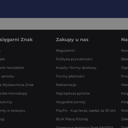
sięgarni Znak
Zakupy u nas
Na
s
Regulamin
Now
akt
Polityka prywatności
Best
acki newsletter
Koszty i formy dostawy
Zap
 serwisu
Formy płatności
Pro
a Wydawnicza Znak
Reklamacje
Mie
ackie Horoskopy
Najczęstsze pytania
Ksi
autorzy
Wygodne zwroty
Ksi
enty w koszyku
PayPo - Kup teraz, zapłać za 30 dni
Rok
log
BLIK Płacę Później
Zak
Darmowa dostawa Znak EKSTRA
Tor