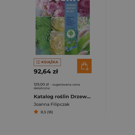
KSIĄŻKA
92,64 zł
129,00 zł
- sugerowana cena
detaliczna
Katalog roślin Drzewa, krzewy, byliny polecane przez Związek Szkółkarzy Polskich
Joanna Filipczak
8,5 (18)