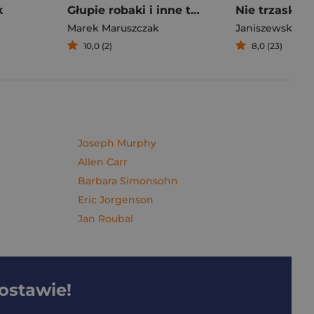
k
Głupie robaki i inne takie Polski
Marek Maruszczak
Janiszewska M
10,0 (2)
8,0 (23)
Joseph Murphy
Allen Carr
Barbara Simonsohn
Eric Jorgenson
Jan Roubal
dostawie!