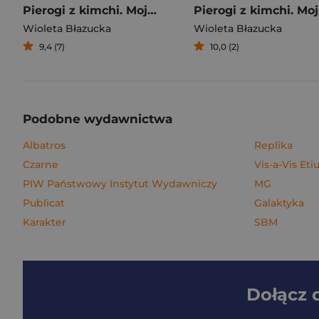
Pierogi z kimchi. Moje ulubione azjatyckie przepisy
Piero
Wioleta Błazucka
Wioleta Błazucka
9,4 (7)
10,0 (2)
Podobne wydawnictwa
Albatros
Replika
Czarne
Vis-a-Vis Eti
PIW Państwowy Instytut Wydawniczy
MG
Publicat
Galaktyka
Karakter
SBM
Dołącz