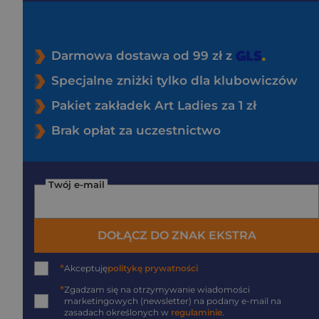
Darmowa dostawa od 99 zł z
Specjalne zniżki tylko dla klubowiczów
Pakiet zakładek Art Ladies za 1 zł
Brak opłat za uczestnictwo
Twój e-mail
DOŁĄCZ DO ZNAK EKSTRA
*
Akceptuję
politykę prywatności
*
Zgadzam się na otrzymywanie wiadomości
marketingowych (newsletter) na podany
e-mail
na
zasadach określonych w
regulaminie
.