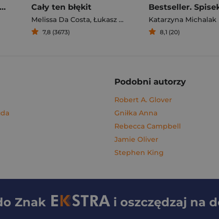
gi z kimchi. Moje ulubione azjatyckie przepisy - książka z autografem
Cały ten błękit
Bestseller. Spise
Melissa Da Costa
,
Łukasz Müller
Katarzyna Michalak
7,8 (3673)
8,1 (20)
Podobni autorzy
Robert A. Glover
uda
Gniłka Anna
Rebecca Campbell
Jamie Oliver
Stephen King
 do
Znak
i oszczędzaj na 