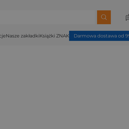
cje
Nasze zakładki
Książki ZNAK
Darmowa dostawa od 99