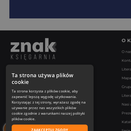
O K
O na
Kont
Liter
Napisz do nas
Ta strona używa plików
Mapa
Poniedziałek - Piątek
cookie
8:00 - 18:00
Grup
[email protected]
Ta strona korzysta z plików cookie, aby
Liter
zapewnić lepszą wygodę użytkowania.
Bądź z nami na bieżąco
Korzystając z tej strony, wyrażasz zgodę na
Nasi 
używanie przez nas wszystkich plików
cookie zgodnie z warunkami naszej polityki
Prez
plików cookie.
Kata
ZAAKCEPTUJ ZGODY
Serie