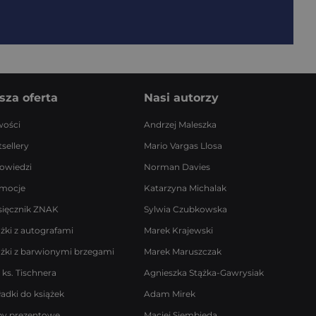
sza oferta
Nasi autorzy
ości
Andrzej Maleszka
sellery
Mario Vargas Llosa
owiedzi
Norman Davies
mocje
Katarzyna Michalak
sięcznik ZNAK
Sylwia Czubkowska
ążki z autografami
Marek Krajewski
ążki z barwionymi brzegami
Marek Maruszczak
 ks. Tischnera
Agnieszka Stążka-Gawrysiak
ładki do książek
Adam Mirek
by prezentowe
Maciej Siembieda